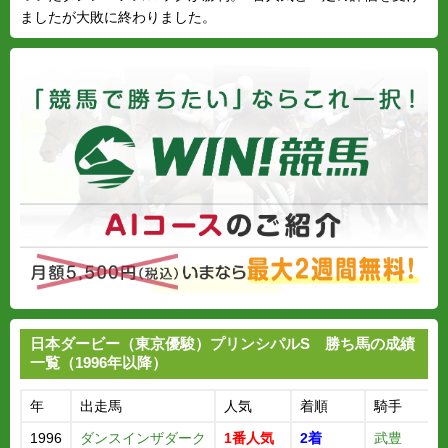
ましたが大敗に終わりました。
日本ダービー（東京優駿）プリンシパルS 勝ち馬の成績
一覧（1996年以降）
年
出走馬
人気
着順
騎手
1996
ダンスインザダーク
1番人気
2着
武豊