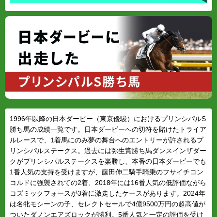
1996年以降の日本ダービー（東京優駿）におけるプリンシパルS
勝ち馬の成績一覧です。日本ダービーへの切符を賭けたトライア
ルレースで、1着馬にのみ夢の舞台へのエントリーが許されるプ
リンシパルステークス。過去には弥生賞勝ち馬ダンスインザダー
クがプリンシパルステークスを楽勝し、本番の日本ダービーでも
1番人気の支持を受けますが、藤田伸二騎手騎乗のフサイチコン
コルドに強襲されての2着、2018年には16番人気の低評価ながら
コズミックフォースが3着に激走したケースがあります。2024年
は名牝モシーンの子、セレクトセールで4億9500万円の超高値が
ついたダノンエアズロックが勝利。5番人気と一定の評価を受け