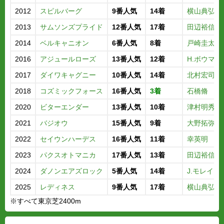
2012
スピルバーグ
9番人気
14着
横山典弘
2013
サムソンズプライド
12番人気
17着
田辺裕信
2014
ベルキャニオン
6番人気
8着
戸崎圭太
2016
アジュールローズ
13番人気
12着
H.ボウマン
2017
ダイワキャグニー
10番人気
14着
北村宏司
2018
コズミックフォース
16番人気
3着
石橋脩
2020
ビターエンダー
13番人気
10着
津村明秀
2021
バジオウ
15番人気
9着
大野拓弥
2022
セイウンハーデス
16番人気
11着
幸英明
2023
パクスオトマニカ
17番人気
13着
田辺裕信
2024
ダノンエアズロック
5番人気
14着
J.モレイラ
2025
レディネス
9番人気
17着
横山典弘
※すべて東京芝2400m