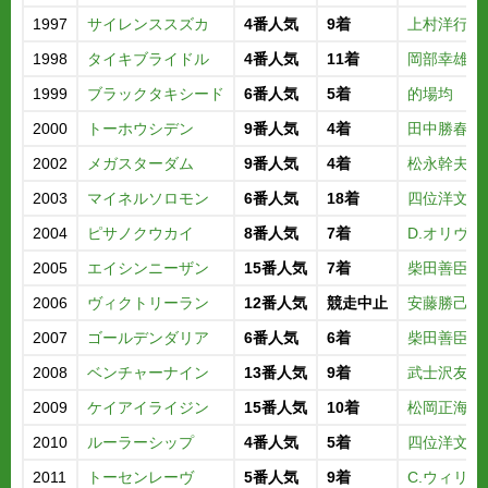
1997
サイレンススズカ
4番人気
9着
上村洋行
1998
タイキブライドル
4番人気
11着
岡部幸雄
1999
ブラックタキシード
6番人気
5着
的場均
2000
トーホウシデン
9番人気
4着
田中勝春
2002
メガスターダム
9番人気
4着
松永幹夫
2003
マイネルソロモン
6番人気
18着
四位洋文
2004
ピサノクウカイ
8番人気
7着
D.オリヴァ
2005
エイシンニーザン
15番人気
7着
柴田善臣
2006
ヴィクトリーラン
12番人気
競走中止
安藤勝己
2007
ゴールデンダリア
6番人気
6着
柴田善臣
2008
ベンチャーナイン
13番人気
9着
武士沢友治
2009
ケイアイライジン
15番人気
10着
松岡正海
2010
ルーラーシップ
4番人気
5着
四位洋文
2011
トーセンレーヴ
5番人気
9着
C.ウィリア