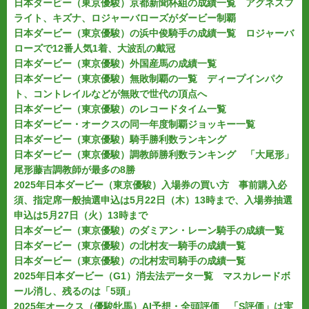
日本ダービー（東京優駿）京都新聞杯組の成績一覧 アグネスフ
ライト、キズナ、ロジャーバローズがダービー制覇
日本ダービー（東京優駿）の浜中俊騎手の成績一覧 ロジャーバ
ローズで12番人気1着、大波乱の戴冠
日本ダービー（東京優駿）外国産馬の成績一覧
日本ダービー（東京優駿）無敗制覇の一覧 ディープインパク
ト、コントレイルなどが無敗で世代の頂点へ
日本ダービー（東京優駿）のレコードタイム一覧
日本ダービー・オークスの同一年度制覇ジョッキー一覧
日本ダービー（東京優駿）騎手勝利数ランキング
日本ダービー（東京優駿）調教師勝利数ランキング 「大尾形」
尾形藤吉調教師が最多の8勝
2025年日本ダービー（東京優駿）入場券の買い方 事前購入必
須、指定席一般抽選申込は5月22日（木）13時まで、入場券抽選
申込は5月27日（火）13時まで
日本ダービー（東京優駿）のダミアン・レーン騎手の成績一覧
日本ダービー（東京優駿）の北村友一騎手の成績一覧
日本ダービー（東京優駿）の北村宏司騎手の成績一覧
2025年日本ダービー（G1）消去法データ一覧 マスカレードボ
ール消し、残るのは「5頭」
2025年オークス（優駿牝馬）AI予想・全頭評価 「S評価」は実