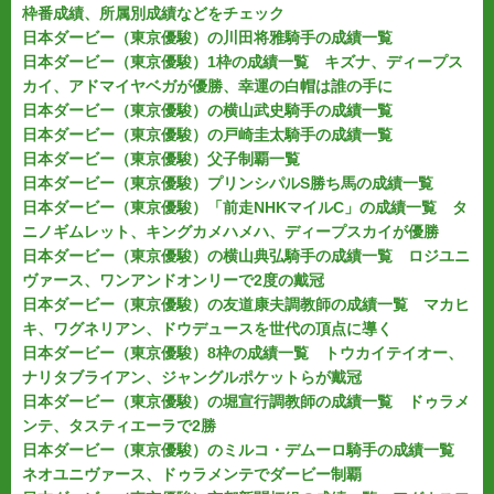
枠番成績、所属別成績などをチェック
日本ダービー（東京優駿）の川田将雅騎手の成績一覧
日本ダービー（東京優駿）1枠の成績一覧 キズナ、ディープス
カイ、アドマイヤベガが優勝、幸運の白帽は誰の手に
日本ダービー（東京優駿）の横山武史騎手の成績一覧
日本ダービー（東京優駿）の戸崎圭太騎手の成績一覧
日本ダービー（東京優駿）父子制覇一覧
日本ダービー（東京優駿）プリンシパルS勝ち馬の成績一覧
日本ダービー（東京優駿）「前走NHKマイルC」の成績一覧 タ
ニノギムレット、キングカメハメハ、ディープスカイが優勝
日本ダービー（東京優駿）の横山典弘騎手の成績一覧 ロジユニ
ヴァース、ワンアンドオンリーで2度の戴冠
日本ダービー（東京優駿）の友道康夫調教師の成績一覧 マカヒ
キ、ワグネリアン、ドウデュースを世代の頂点に導く
日本ダービー（東京優駿）8枠の成績一覧 トウカイテイオー、
ナリタブライアン、ジャングルポケットらが戴冠
日本ダービー（東京優駿）の堀宣行調教師の成績一覧 ドゥラメ
ンテ、タスティエーラで2勝
日本ダービー（東京優駿）のミルコ・デムーロ騎手の成績一覧
ネオユニヴァース、ドゥラメンテでダービー制覇