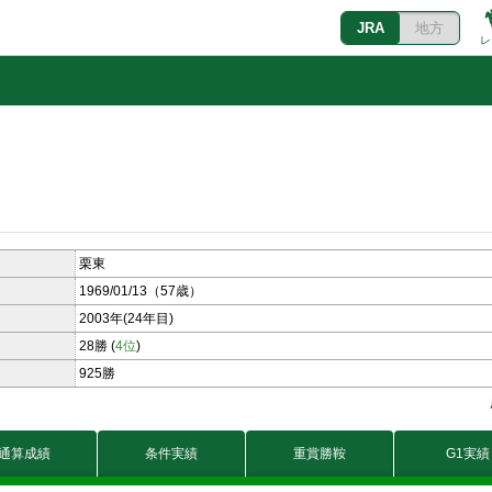
JRA
地方
レ
栗東
1969/01/13（57歳）
2003年(24年目)
28勝 (
4位
)
925勝
通算成績
条件実績
重賞勝鞍
G1実績