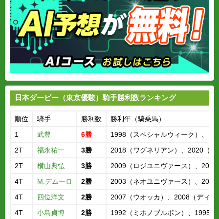
日本ダービー（東京優駿）騎手勝利数ランキング
順位
騎手
勝利数
勝利年（騎乗馬）
1
武豊
6勝
1998（スペシャルウィーク）、19
2T
福永祐一
3勝
2018（ワグネリアン）、2020（
2T
横山典弘
3勝
2009（ロジユニヴァース）、20
4T
M.デムーロ
2勝
2003（ネオユニヴァース）、201
4T
四位洋文
2勝
2007（ウオッカ）、2008（ディ
4T
小島貞博
2勝
1992（ミホノブルボン）、1995