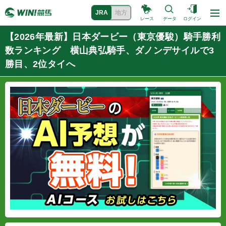
JRA
地方
レース
データ
ログイン
【2026年最新】日本ダービー（東京優駿）騎手勝利
数ランキング 横山典弘騎手、ダノンデサイルで3
勝目、2位タイへ