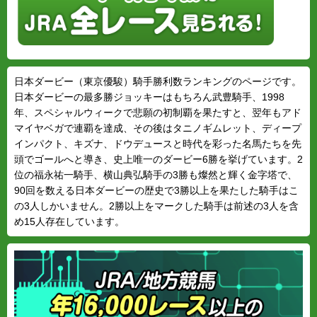
日本ダービー（東京優駿）騎手勝利数ランキングのページです。
日本ダービーの最多勝ジョッキーはもちろん武豊騎手、1998
年、スペシャルウィークで悲願の初制覇を果たすと、翌年もアド
マイヤベガで連覇を達成、その後はタニノギムレット、ディープ
インパクト、キズナ、ドウデュースと時代を彩った名馬たちを先
頭でゴールへと導き、史上唯一のダービー6勝を挙げています。2
位の福永祐一騎手、横山典弘騎手の3勝も燦然と輝く金字塔で、
90回を数える日本ダービーの歴史で3勝以上を果たした騎手はこ
の3人しかいません。2勝以上をマークした騎手は前述の3人を含
め15人存在しています。