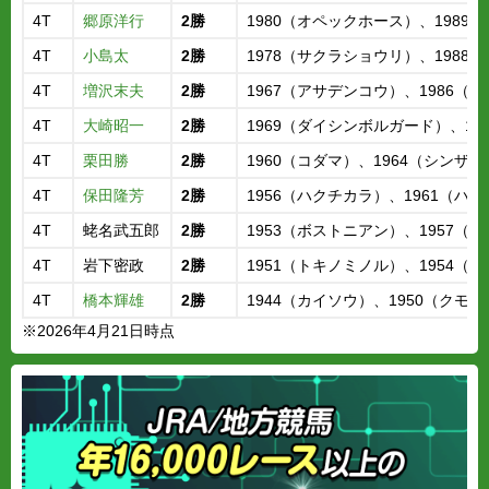
4T
郷原洋行
2勝
1980（オペックホース）、198
4T
小島太
2勝
1978（サクラショウリ）、1988
4T
増沢末夫
2勝
1967（アサデンコウ）、1986（
4T
大崎昭一
2勝
1969（ダイシンボルガード）、1
4T
栗田勝
2勝
1960（コダマ）、1964（シンザン
4T
保田隆芳
2勝
1956（ハクチカラ）、1961（ハ
4T
蛯名武五郎
2勝
1953（ボストニアン）、1957（
4T
岩下密政
2勝
1951（トキノミノル）、1954（
4T
橋本輝雄
2勝
1944（カイソウ）、1950（クモ
※2026年4月21日時点