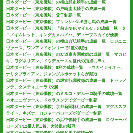
日本ダービー（東京優駿）の横山武史騎手の成績一覧
日本ダービー（東京優駿）の戸崎圭太騎手の成績一覧
日本ダービー（東京優駿）父子制覇一覧
日本ダービー（東京優駿）プリンシパルS勝ち馬の成績一覧
日本ダービー（東京優駿）「前走NHKマイルC」の成績一覧 タ
ニノギムレット、キングカメハメハ、ディープスカイが優勝
日本ダービー（東京優駿）の横山典弘騎手の成績一覧 ロジユニ
ヴァース、ワンアンドオンリーで2度の戴冠
日本ダービー（東京優駿）の友道康夫調教師の成績一覧 マカヒ
キ、ワグネリアン、ドウデュースを世代の頂点に導く
日本ダービー（東京優駿）8枠の成績一覧 トウカイテイオー、
ナリタブライアン、ジャングルポケットらが戴冠
日本ダービー（東京優駿）の堀宣行調教師の成績一覧 ドゥラメ
ンテ、タスティエーラで2勝
日本ダービー（東京優駿）のミルコ・デムーロ騎手の成績一覧
ネオユニヴァース、ドゥラメンテでダービー制覇
日本ダービー（東京優駿）京都新聞杯組の成績一覧 アグネスフ
ライト、キズナ、ロジャーバローズがダービー制覇
日本ダービー（東京優駿）の浜中俊騎手の成績一覧 ロジャーバ
ローズで12番人気1着、大波乱の戴冠
日本ダービー（東京優駿）外国産馬の成績一覧