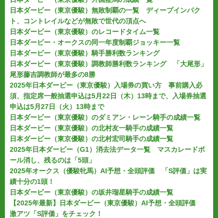
日本ダービー（東京優駿）無敗制覇の一覧 ディープインパク
ト、コントレイルなどが無敗で世代の頂点へ
日本ダービー（東京優駿）のレコードタイム一覧
日本ダービー・オークスの同一年度制覇ジョッキー一覧
日本ダービー（東京優駿）騎手勝利数ランキング
日本ダービー（東京優駿）調教師勝利数ランキング 「大尾形」
尾形藤吉調教師が最多の8勝
2025年日本ダービー（東京優駿）入場券の買い方 事前購入必
須、指定席一般抽選申込は5月22日（木）13時まで、入場券抽選
申込は5月27日（火）13時まで
日本ダービー（東京優駿）のダミアン・レーン騎手の成績一覧
日本ダービー（東京優駿）の北村友一騎手の成績一覧
日本ダービー（東京優駿）の北村宏司騎手の成績一覧
2025年日本ダービー（G1）消去法データ一覧 マスカレードボ
ール消し、残るのは「5頭」
2025年オークス（優駿牝馬）AI予想・全頭評価 「S評価」は実
績十分の1頭！
日本ダービー（東京優駿）の坂井瑠星騎手の成績一覧
【2025年最新】日本ダービー（東京優駿）AI予想・全頭評価
激アツ「S評価」をチェック！