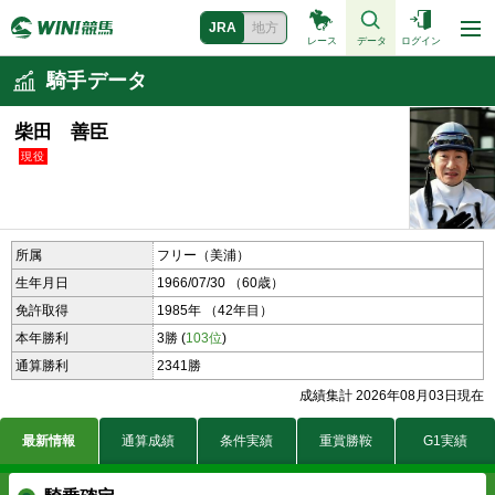
JRA
地方
レース
データ
ログイン
騎手データ
柴田 善臣
所属
フリー（美浦）
生年月日
1966/07/30
（60歳）
免許取得
1985年
（42年目）
本年勝利
3勝 (
103位
)
通算勝利
2341勝
成績集計 2026年08月03日現在
最新情報
通算成績
条件実績
重賞勝鞍
G1実績