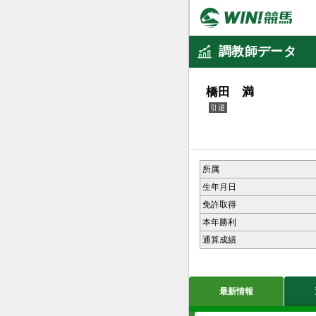
調教師データ
橋田 満
所属
生年月日
免許取得
本年勝利
通算成績
最新情報