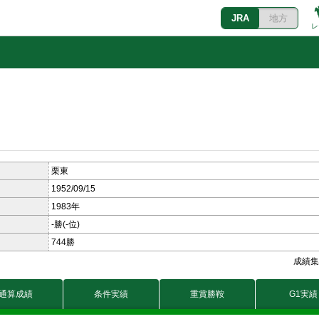
JRA
地方
レ
栗東
1952/09/15
1983年
-勝(-位)
744勝
成績集計
通算成績
条件実績
重賞勝鞍
G1実績