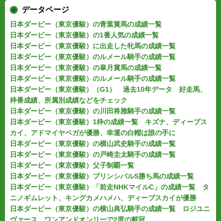
データページ
日本ダービー（東京優駿）の青葉賞馬の成績一覧
日本ダービー（東京優駿）の1番人気の成績一覧
日本ダービー（東京優駿）に出走した牝馬の成績一覧
日本ダービー（東京優駿）のルメール騎手の成績一覧
日本ダービー（東京優駿）の皐月賞馬の成績一覧
日本ダービー（東京優駿）のルメール騎手の成績一覧
日本ダービー（東京優駿）（G1） 過去10年データ 好走馬、
枠番成績、所属別成績などをチェック
日本ダービー（東京優駿）の川田将雅騎手の成績一覧
日本ダービー（東京優駿）1枠の成績一覧 キズナ、ディープス
カイ、アドマイヤベガが優勝、幸運の白帽は誰の手に
日本ダービー（東京優駿）の横山武史騎手の成績一覧
日本ダービー（東京優駿）の戸崎圭太騎手の成績一覧
日本ダービー（東京優駿）父子制覇一覧
日本ダービー（東京優駿）プリンシパルS勝ち馬の成績一覧
日本ダービー（東京優駿）「前走NHKマイルC」の成績一覧 タ
ニノギムレット、キングカメハメハ、ディープスカイが優勝
日本ダービー（東京優駿）の横山典弘騎手の成績一覧 ロジユニ
ヴァース、ワンアンドオンリーで2度の戴冠