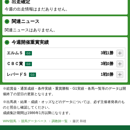
出走確定
今週の出走情報はまだありません。
関連ニュース
関連ニュースはありません。
今週開催重賞実績
3戦1勝
エルムＳ
3戦0勝
ＣＢＣ賞
1戦0勝
レパードＳ
※総賞金・通算成績・条件実績・重賞勝鞍・G1実績・各馬一覧等のデータは開
催終了の翌日の更新となります。
※出馬表・結果・成績・オッズなどのデータについては、必ず主催者発表のも
のと照合し確認してください。
成績集計期間は1986年1月以降になります。
WIN!競馬
競馬データベース
調教師一覧
藤沢 和雄