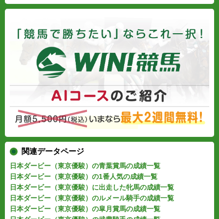
関連データページ
日本ダービー（東京優駿）の青葉賞馬の成績一覧
日本ダービー（東京優駿）の1番人気の成績一覧
日本ダービー（東京優駿）に出走した牝馬の成績一覧
日本ダービー（東京優駿）のルメール騎手の成績一覧
日本ダービー（東京優駿）の皐月賞馬の成績一覧