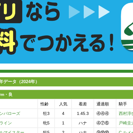
年データ（2024年）
00m・良
性齢
人気
着差
通過順
騎手
ンバローズ
牡3
4
1.45.3
④④④
西村淳
ライン
牝5
1
ハナ
④⑦⑥
戸崎圭
ルマイスター
牡5
2
ハナ
⑨⑩⑩
C.ルメ