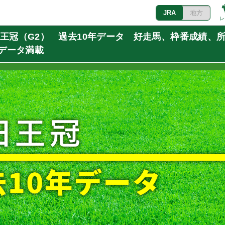
JRA
地方
レ
毎日王冠（G2） 過去10年データ 好走馬、枠番成績、
データ満載