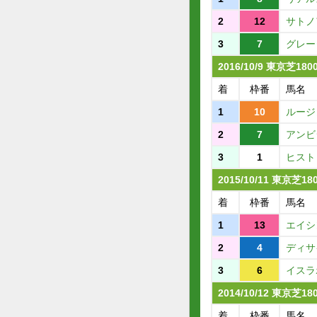
2
12
サトノ
3
7
グレー
2016/10/9 東京芝18
着
枠番
馬名
1
10
ルージ
2
7
アンビ
3
1
ヒスト
2015/10/11 東京芝1
着
枠番
馬名
1
13
エイシ
2
4
ディサ
3
6
イスラ
2014/10/12 東京芝1
着
枠番
馬名