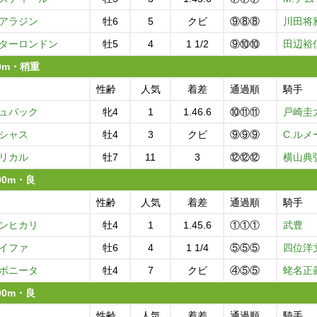
アラジン
牡6
5
クビ
⑨⑧⑧
川田将
ターロンドン
牡5
4
1 1/2
⑨⑩⑩
田辺裕
00m・稍重
性齢
人気
着差
通過順
騎手
ュバック
牝4
1
1.46.6
⑩⑪⑪
戸崎圭
シャス
牡4
3
クビ
⑨⑨⑨
C.ルメ
リカル
牡7
11
3
⑫⑫⑫
横山典
800m・良
性齢
人気
着差
通過順
騎手
ンヒカリ
牡4
1
1.45.6
①①①
武豊
イファ
牡6
4
1 1/4
⑤⑤⑤
四位洋
ボニータ
牡4
7
クビ
④⑤⑤
蛯名正
800m・良
性齢
人気
着差
通過順
騎手