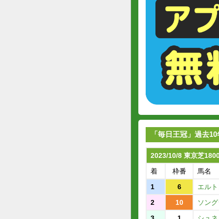
「毎日王冠」過去10
2023/10/8 東京芝18
着
枠番
馬名
1
6
エルト
2
10
ソング
3
1
シュネ