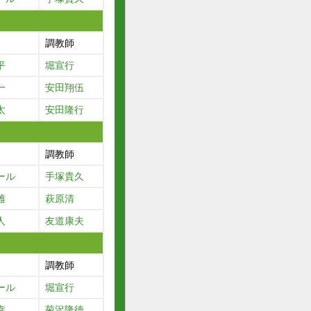
調教師
平
堀宣行
一
安田翔伍
太
安田隆行
調教師
ール
手塚貴久
雅
萩原清
人
友道康夫
調教師
ール
堀宣行
幸
菊沢隆徳