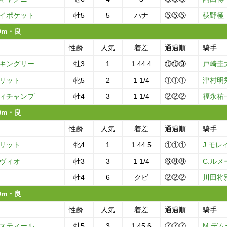
イポケット
牡5
5
ハナ
⑤⑤⑤
荻野極
00m・良
性齢
人気
着差
通過順
騎手
キングリー
牡3
1
1.44.4
⑩⑩⑨
戸崎圭
リット
牝5
2
1 1/4
①①①
津村明
ィチャンプ
牡4
3
1 1/4
②②②
福永祐
00m・良
性齢
人気
着差
通過順
騎手
リット
牝4
1
1.44.5
①①①
J.モレ
ヴィオ
牡3
3
1 1/4
⑥⑧⑧
C.ルメ
牡4
6
クビ
②②②
川田将
00m・良
性齢
人気
着差
通過順
騎手
スティール
牡5
3
1.45.6
⑦⑦⑦
M.デム