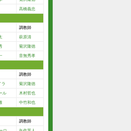
高橋義忠
調教師
太
萩原清
秀
菊沢隆徳
一
音無秀孝
調教師
イラ
菊沢隆徳
ール
木村哲也
雅
中竹和也
調教師
ーロ
矢作芳人