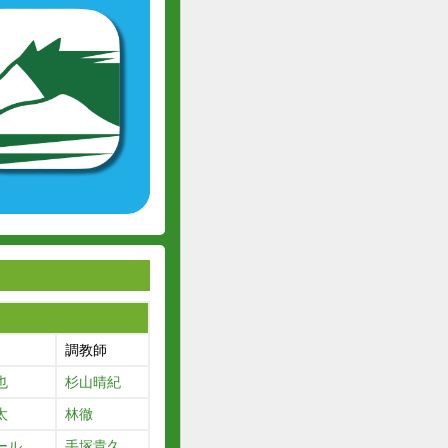
調教師
也
杉山晴紀
太
林徹
ール
手塚貴久