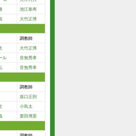
雅
池江泰寿
信
大竹正博
調教師
太
大竹正博
ール
音無秀孝
弘
音無秀孝
調教師
坂口正則
文
小島太
義
栗田博憲
調教師