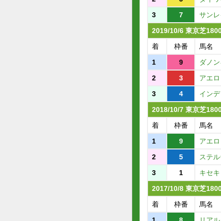
3
7
サンレ
2019/10/6 東京芝18
着
枠番
馬名
1
9
ダノン
2
3
アエロ
3
4
インデ
2018/10/7 東京芝18
着
枠番
馬名
1
9
アエロ
2
5
ステル
3
1
キセキ
2017/10/8 東京芝18
着
枠番
馬名
1
8
リアル