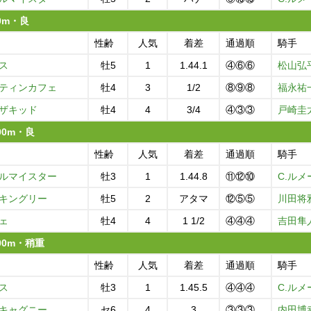
00m・良
性齢
人気
着差
通過順
騎手
ス
牡5
1
1.44.1
④⑥⑥
松山弘
ティンカフェ
牡4
3
1/2
⑧⑨⑧
福永祐
ザキッド
牡4
4
3/4
④③③
戸崎圭
800m・良
性齢
人気
着差
通過順
騎手
ルマイスター
牡3
1
1.44.8
⑪⑫⑩
C.ルメ
キングリー
牡5
2
アタマ
⑫⑤⑤
川田将
ェ
牡4
4
1 1/2
④④④
吉田隼
800m・稍重
性齢
人気
着差
通過順
騎手
ス
牡3
1
1.45.5
④④④
C.ルメ
キャグニー
セ6
4
3
③③③
内田博