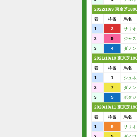
2022/10/9 東京芝18
着
枠番
馬名
1
3
サリオ
2
9
ジャス
3
4
ダノン
2021/10/10 東京芝1
着
枠番
馬名
1
1
シュネ
2
7
ダノン
3
5
ポタジ
2020/10/11 東京芝1
着
枠番
馬名
1
9
サリオ
2
5
ダイワ