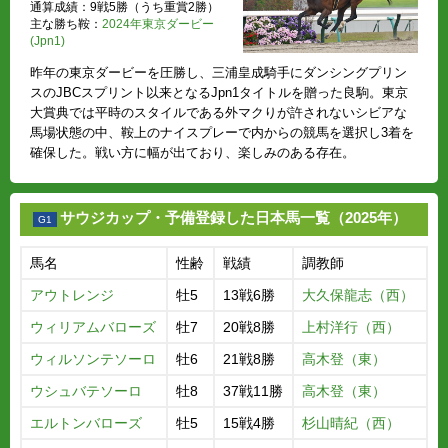
通算成績：9戦5勝（うち重賞2勝）
主な勝ち鞍：
2024年東京ダービー
(Jpn1)
昨年の東京ダービーを圧勝し、三浦皇成騎手にダンシングプリン
スのJBCスプリント以来となるJpn1タイトルを贈った良駒。東京
大賞典では平時のスタイルである外マクりが許されないシビアな
馬場状態の中、鞍上のナイスプレーで内からの競馬を選択し3着を
確保した。戦い方に幅が出ており、楽しみのある存在。
サウジカップ・予備登録した日本馬一覧（2025年）
馬名
性齢
戦績
調教師
アウトレンジ
牡5
13戦6勝
大久保龍志（西）
ウィリアムバローズ
牡7
20戦8勝
上村洋行（西）
ウィルソンテソーロ
牡6
21戦8勝
高木登（東）
ウシュバテソーロ
牡8
37戦11勝
高木登（東）
エルトンバローズ
牡5
15戦4勝
杉山晴紀（西）