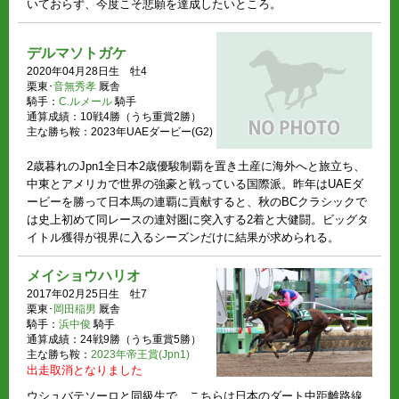
いておらず、今度こそ悲願を達成したいところ。
デルマソトガケ
2020年04月28日生 牡4
栗東･
音無秀孝
厩舎
騎手：
C.ルメール
騎手
通算成績：10戦4勝（うち重賞2勝）
主な勝ち鞍：2023年UAEダービー(G2)
2歳暮れのJpn1全日本2歳優駿制覇を置き土産に海外へと旅立ち、
中東とアメリカで世界の強豪と戦っている国際派。昨年はUAEダ
ービーを勝って日本馬の連覇に貢献すると、秋のBCクラシックで
は史上初めて同レースの連対圏に突入する2着と大健闘。ビッグタ
イトル獲得が視界に入るシーズンだけに結果が求められる。
メイショウハリオ
2017年02月25日生 牡7
栗東･
岡田稲男
厩舎
騎手：
浜中俊
騎手
通算成績：24戦9勝（うち重賞5勝）
主な勝ち鞍：
2023年帝王賞(Jpn1)
出走取消となりました
ウシュバテソーロと同級生で、こちらは日本のダート中距離路線