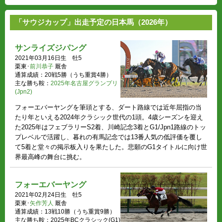
「サウジカップ」出走予定の日本馬（2026年）
サンライズジパング
2021年03月16日生 牡5
栗東･
前川恭子
厩舎
通算成績：20戦5勝（うち重賞4勝）
主な勝ち鞍：
2025年名古屋グランプリ
(Jpn2)
フォーエバーヤングを筆頭とする、ダート路線では近年屈指の当
たり年といえる2024年クラシック世代の1頭。4歳シーズンを迎え
た2025年はフェブラリーS2着、川崎記念3着とG1/Jpn1路線のトッ
プレベルで活躍し、暮れの有馬記念では13番人気の低評価を覆し
て5着と堂々の掲示板入りを果たした。悲願のG1タイトルに向け世
界最高峰の舞台に挑む。
フォーエバーヤング
2021年02月24日生 牡5
栗東･
矢作芳人
厩舎
通算成績：13戦10勝（うち重賞9勝）
主な勝ち鞍：2025年BCクラシック(G1)