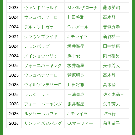
2023
ヴァンドギャルド
M.バルザローナ
藤原英昭
1
2024
ウシュバテソーロ
川田将雅
高木登
2
2024
デルマソトガケ
C.ルメール
音無秀孝
5
2024
クラウンプライド
J.モレイラ
新谷功一
9
2024
レモンポップ
坂井瑠星
田中博康
1
2024
メイショウハリオ
浜中俊
岡田稲男
取
2025
フォーエバーヤング
坂井瑠星
矢作芳人
1
2025
ウシュバテソーロ
菅原明良
高木登
3
2025
ウィルソンテソーロ
川田将雅
高木登
4
2025
ラムジェット
三浦皇成
佐々木晶三
6
2026
フォーエバーヤング
坂井瑠星
矢作芳人
1
2026
ルクソールカフェ
J.モレイラ
堀宣行
5
2026
サンライズジパング
O.マーフィー
前川恭子
6