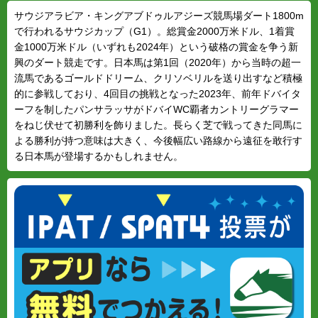
サウジアラビア・キングアブドゥルアジーズ競馬場ダート1800m
で行われるサウジカップ（G1）。総賞金2000万米ドル、1着賞
金1000万米ドル（いずれも2024年）という破格の賞金を争う新
興のダート競走です。日本馬は第1回（2020年）から当時の超一
流馬であるゴールドドリーム、クリソベリルを送り出すなど積極
的に参戦しており、4回目の挑戦となった2023年、前年ドバイタ
ーフを制したパンサラッサがドバイWC覇者カントリーグラマー
をねじ伏せて初勝利を飾りました。長らく芝で戦ってきた同馬に
よる勝利が持つ意味は大きく、今後幅広い路線から遠征を敢行す
る日本馬が登場するかもしれません。