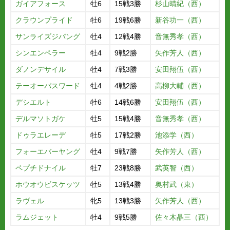
ガイアフォース
牡6
15戦3勝
杉山晴紀（西）
クラウンプライド
牡6
19戦6勝
新谷功一（西）
サンライズジパング
牡4
12戦4勝
音無秀孝（西）
シンエンペラー
牡4
9戦2勝
矢作芳人（西）
ダノンデサイル
牡4
7戦3勝
安田翔伍（西）
テーオーパスワード
牡4
4戦2勝
高柳大輔（西）
デシエルト
牡6
14戦6勝
安田翔伍（西）
デルマソトガケ
牡5
15戦4勝
音無秀孝（西）
ドゥラエレーデ
牡5
17戦2勝
池添学（西）
フォーエバーヤング
牡4
9戦7勝
矢作芳人（西）
ペプチドナイル
牡7
23戦8勝
武英智（西）
ホウオウビスケッツ
牡5
13戦4勝
奥村武（東）
ラヴェル
牝5
13戦3勝
矢作芳人（西）
ラムジェット
牡4
9戦5勝
佐々木晶三（西）