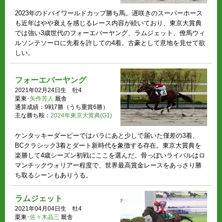
2023年のドバイワールドカップ勝ち馬。遅咲きのスーパーホース
も近年はやや衰えを感じるレース内容が続いており、東京大賞典
では強い3歳世代のフォーエバーヤング、ラムジェット、僚馬ウィ
ルソンテソーロに先着を許しての4着。古豪として意地を見せて欲
しい。
フォーエバーヤング
2021年02月24日生 牡4
栗東･
矢作芳人
厩舎
通算成績：9戦7勝（うち重賞6勝）
主な勝ち鞍：
2024年東京大賞典(G1)
ケンタッキーダービーではバラにあと少しで届いた僅差の3着、
BCクラシック3着とダート新時代を象徴する存在。東京大賞典を
楽勝して4歳シーズン初戦にここを選んだ。骨っぽいライバルはロ
マンチックウォリアー程度で、世界最高賞金レースをあっさり勝
ち取るシーンもありうる。
ラムジェット
2021年04月04日生 牡4
栗東･
佐々木晶三
厩舎