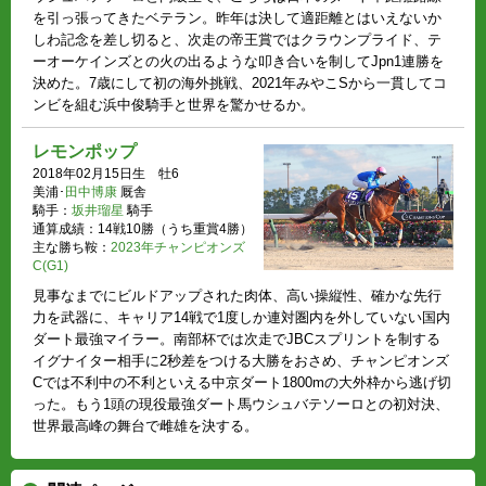
を引っ張ってきたベテラン。昨年は決して適距離とはいえないか
しわ記念を差し切ると、次走の帝王賞ではクラウンプライド、テ
ーオーケインズとの火の出るような叩き合いを制してJpn1連勝を
決めた。7歳にして初の海外挑戦、2021年みやこSから一貫してコ
ンビを組む浜中俊騎手と世界を驚かせるか。
レモンポップ
2018年02月15日生 牡6
美浦･
田中博康
厩舎
騎手：
坂井瑠星
騎手
通算成績：14戦10勝（うち重賞4勝）
主な勝ち鞍：
2023年チャンピオンズ
C(G1)
見事なまでにビルドアップされた肉体、高い操縦性、確かな先行
力を武器に、キャリア14戦で1度しか連対圏内を外していない国内
ダート最強マイラー。南部杯では次走でJBCスプリントを制する
イグナイター相手に2秒差をつける大勝をおさめ、チャンピオンズ
Cでは不利中の不利といえる中京ダート1800mの大外枠から逃げ切
った。もう1頭の現役最強ダート馬ウシュバテソーロとの初対決、
世界最高峰の舞台で雌雄を決する。