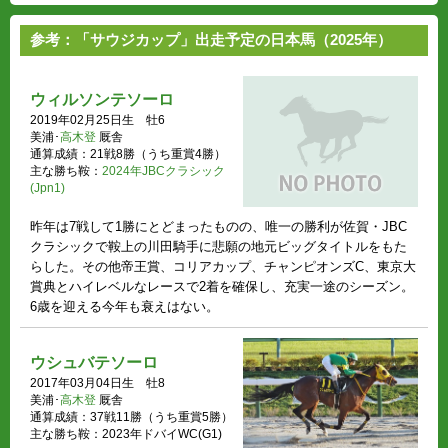
参考：「サウジカップ」出走予定の日本馬（2025年）
ウィルソンテソーロ
2019年02月25日生 牡6
美浦･
高木登
厩舎
通算成績：21戦8勝（うち重賞4勝）
主な勝ち鞍：
2024年JBCクラシック
(Jpn1)
昨年は7戦して1勝にとどまったものの、唯一の勝利が佐賀・JBC
クラシックで鞍上の川田騎手に悲願の地元ビッグタイトルをもた
らした。その他帝王賞、コリアカップ、チャンピオンズC、東京大
賞典とハイレベルなレースで2着を確保し、充実一途のシーズン。
6歳を迎える今年も衰えはない。
ウシュバテソーロ
2017年03月04日生 牡8
美浦･
高木登
厩舎
通算成績：37戦11勝（うち重賞5勝）
主な勝ち鞍：2023年ドバイWC(G1)