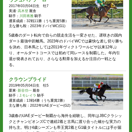
2017年03月04日生 牡7
美浦･
高木登
厩舎
騎手：
川田将雅
騎手
通算成績：32戦11勝（うち重賞5勝）
主な勝ち鞍：2023年ドバイWC(G1)
5歳春のダート転向で自らの競走生活を一変させた、遅咲きの国内
ダート最強中距離馬。2023年のドバイWCでは豪快な差し切り勝ち
を決め、日本馬としては2011年ヴィクトワールピサ以来12年ぶ
り、オールダートコースでは初めて同レースを制覇した。年内引
退が発表されており、さらなる勲章を加えるか注目の一戦とな
る。
クラウンプライド
2019年05月04日生 牡5
栗東･
新谷功一
厩舎
騎手：
J.モレイラ
騎手
通算成績：13戦4勝（うち重賞2勝）
主な勝ち鞍：2022年UAEダービー(G2)
3歳春のUAEダービー制覇から海外を経験し、同年はJBCクラシッ
クとチャンピオンズCで連続2着と古馬に渡り合った確かな実力の
持ち主。明け4歳シーズンも帝王賞2着とG1級タイトルには手が届