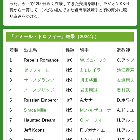
った。今回で1200日近く在厩してきた美浦を離れ、ラジオNIKKEI
賞から一貫してコンビを組んできた岩田康誠騎手と初の海外に殴
り込みをかける。
「アミール・トロフィー」結果（2024年）
着順
出走馬
性齢
騎手
調教師
1
Rebel’s Romance
セ6
W.ビュイック
C.アップル
2
ゼッフィーロ
牡5
J.モレイラ
池江泰寿
3
サトノグランツ
牡4
川田将雅
友道康夫
4
ノースブリッジ
牡6
岩田康誠
奥村武
5
Russian Emperor
セ7
A.サナ
D.ホワイト
6
Simca Mille
牡5
M.バルザローナ
A.ドミユー
7
Haunted Dream
セ5
O.マーフィー
H.アル ジ
8
Jeff Koons
牡4
F.ブガナイム
H.アル ジ