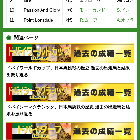
9
Israr
牡5
J.クローリー
J&T.ゴスデ
10
Passion And Glory
セ8
T.マーカンド
S.ビン・ス
11
Point Lonsdale
牡5
R.ムーア
A.オブライ
関連ページ
ドバイワールドカップ、日本馬挑戦の歴史 過去の出走馬と結果
を振り返る
ドバイシーマクラシック、日本馬挑戦の歴史 過去の出走馬と結
果を振り返る