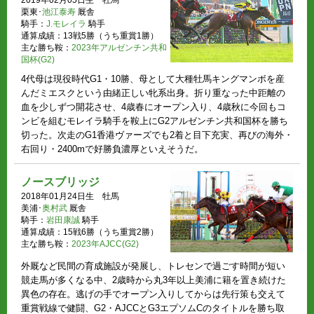
栗東･
池江泰寿
厩舎
騎手：
J.モレイラ
騎手
通算成績：13戦5勝（うち重賞1勝）
主な勝ち鞍：
2023年アルゼンチン共和
国杯(G2)
4代母は現役時代G1・10勝、母として大種牡馬キングマンボを産
んだミエスクという由緒正しい牝系出身。折り重なった中距離の
血を少しずつ開花させ、4歳春にオープン入り、4歳秋に今回もコ
ンビを組むモレイラ騎手を鞍上にG2アルゼンチン共和国杯を勝ち
切った。次走のG1香港ヴァーズでも2着と目下充実、再びの海外・
右回り・2400mで好勝負濃厚といえそうだ。
ノースブリッジ
2018年01月24日生 牡馬
美浦･
奥村武
厩舎
騎手：
岩田康誠
騎手
通算成績：15戦6勝（うち重賞2勝）
主な勝ち鞍：
2023年AJCC(G2)
外厩など民間の育成施設が発展し、トレセンで過ごす時間が短い
競走馬が多くなる中、2歳時から丸3年以上美浦に籍を置き続けた
異色の存在。逃げの手でオープン入りしてからは先行策も交えて
重賞戦線で健闘、G2・AJCCとG3エプソムCのタイトルを勝ち取