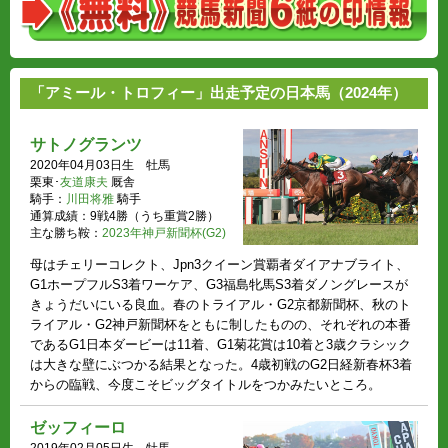
「アミール・トロフィー」出走予定の日本馬（2024年）
サトノグランツ
2020年04月03日生 牡馬
栗東･
友道康夫
厩舎
騎手：
川田将雅
騎手
通算成績：9戦4勝（うち重賞2勝）
主な勝ち鞍：
2023年神戸新聞杯(G2)
母はチェリーコレクト、Jpn3クイーン賞覇者ダイアナブライト、
G1ホープフルS3着ワーケア、G3福島牝馬S3着ダノングレースが
きょうだいにいる良血。春のトライアル・G2京都新聞杯、秋のト
ライアル・G2神戸新聞杯をともに制したものの、それぞれの本番
であるG1日本ダービーは11着、G1菊花賞は10着と3歳クラシック
は大きな壁にぶつかる結果となった。4歳初戦のG2日経新春杯3着
からの臨戦、今度こそビッグタイトルをつかみたいところ。
ゼッフィーロ
2019年02月05日生 牡馬