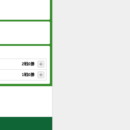
2戦0勝
1戦0勝