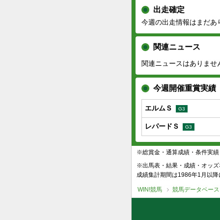
出走確定
今週の出走情報はまだあ
関連ニュース
関連ニュースはありませ
今週開催重賞実績
エルムＳ
レパードＳ
※総賞金・通算成績・条件実績
※出馬表・結果・成績・オッズ
成績集計期間は1986年1月以
WIN!競馬
競馬データベース