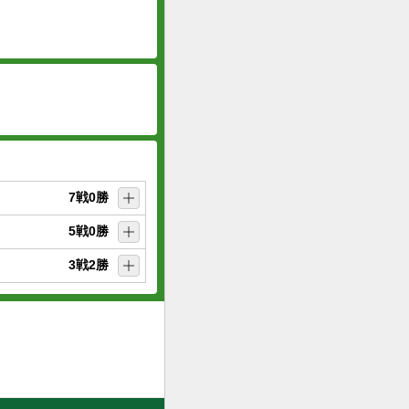
7戦0勝
5戦0勝
3戦2勝