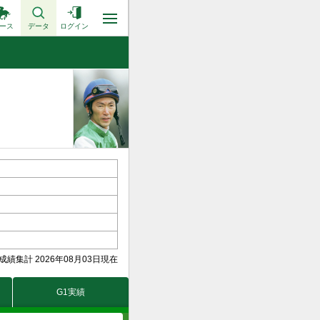
ース
データ
ログイン
成績集計 2026年08月03日現在
G1実績