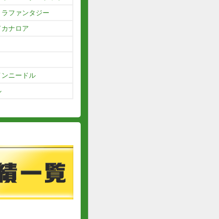
トラファンタジー
ドカナロア
インニードル
ル