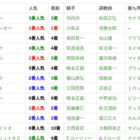
人気
着順
騎手
調教師
勝ち
ー
3番人気
3着
河内洋
松田正弘
サク
ンオー
1番人気
1着
小島太
境勝太郎
–
4番人気
4着
角田晃一
佐山優
フラ
ク
3番人気
4着
田原成貴
松元省一
タイ
ル
1番人気
3着
岡部幸雄
藤沢和雄
マイ
5番人気
4着
蛯名正義
稲葉隆一
ブラ
ク
2番人気
3着
横山典弘
国枝栄
ダイ
ト
2番人気
3着
江田照男
石坂正
トロ
ー
6番人気
9着
蛯名正義
中野栄治
ビリ
1番人気
2着
安藤勝己
松元茂樹
デュ
2番人気
2着
池添謙一
坂口正大
カル
イトオ
8番人気
10着
大西直宏
大根田裕之
サイ
ィットネス
3番人気
4着
F.コーツィー
A.クルーズ
テイ