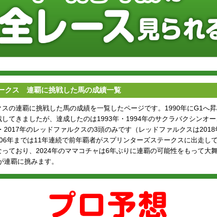
ークス 連覇に挑戦した馬の成績一覧
スの連覇に挑戦した馬の成績を一覧したページです。1990年にG1へ
てきましたが、達成したのは1993年・1994年のサクラバクシンオー、2
年・2017年のレッドファルクスの3頭のみです（レッドファルクスは201
ら2006年までは11年連続で前年覇者がスプリンターズステークスに出走
っており、2024年のママコチャは6年ぶりに連覇の可能性をもって大
ルが連覇に挑みます。