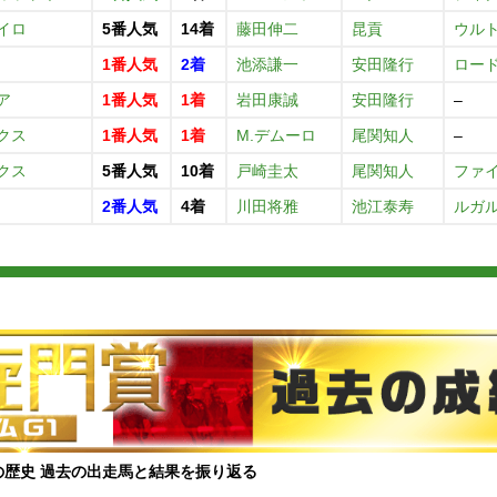
イロ
5番人気
14着
藤田伸二
昆貢
ウル
1番人気
2着
池添謙一
安田隆行
ロー
ア
1番人気
1着
岩田康誠
安田隆行
–
クス
1番人気
1着
M.デムーロ
尾関知人
–
クス
5番人気
10着
戸崎圭太
尾関知人
ファ
2番人気
4着
川田将雅
池江泰寿
ルガ
の歴史 過去の出走馬と結果を振り返る