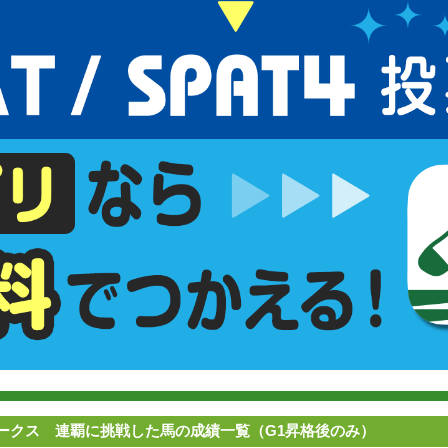
ークス 連覇に挑戦した馬の成績一覧（G1昇格後のみ）