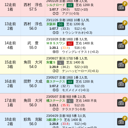
24/01/28 京都 18頭 4番 2人気
12走前
西村 淳也
シルクロード
芝右 1200 良
1着
57.5
1:07.7
（
34.0
）
522 (+10)
②②
アグリ(-0.5)
23/11/26 京都 18頭 10番 1人気
13走前
西村 淳也
京阪杯
芝右 1200 良
2着
56.0
1:07.7
（
33.3
）
512 (-4)
⑤⑤
トウシンマカオ(+0.3)
23/10/28 京都 18頭 2番 3人気
14走前
武 豊
ＭＢＳスワン
芝右 1400 良
4着
55.0
1:20.1
（
33.8
）
516 (-6)
⑭⑪
ウイングレイテスト(+0.2)
23/08/27 新潟 17頭 5番 1人気
15走前
角田 大河
朱鷺Ｓ
芝左 1400 良
3着
54.0
1:20.9
（
34.2
）
522 (+10)
③②
テンハッピーローズ(+0.1)
23/05/27 京都 18頭 1番 2人気
16走前
団野 大成
葵ステークス
芝右 1200 良
2着
56.0
1:07.2
（
32.7
）
512 (0)
⑥⑤
モズメイメイ(+0.1)
23/05/07 京都 9頭 8番 2人気
17走前
角田 大河
橘ステークス
芝右 1400 不良
1着
56.0
1:23.1
（
35.9
）
512 (0)
②②
テラステラ(-0.8)
23/04/29 京都 9頭 5番 3人気
18走前
鮫島 克駿
3歳1勝クラ
芝右 1400 良
2着
56.0
1:20.8
（
33.8
）
512 (+6)
④④
アルーリングビュー(0.0)