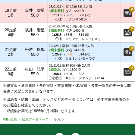
23/01/21 中京 12頭 8番 1人気
19走前
坂井 瑠星
3歳未勝利
ダ左 1200 良
1着
56.0
1:13.6
（
37.2
）
506 (-8)
①①
ボナンザ(-0.6)
23/01/08 中京 16頭 5番 1人気
20走前
坂井 瑠星
3歳未勝利
ダ左 1400 良
4着
56.0
1:26.8
（
38.5
）
514 (0)
①①
マリアナトレンチ(+0.6)
22/12/17 阪神 16頭 13番 5人気
21走前
松若 風馬
2歳未勝利
ダ右 1400 良
2着
55.0
1:25.9
（
37.8
）
514 (-8)
①①
ミルトハンター(0.0)
22/11/12 阪神 9頭 4番 2人気
22走前
松山 弘平
2歳新馬
ダ右 1800 良
9着
55.0
1:58.1
（
39.8
）
522
②②②②
サンデーファンデー(+2.4)
※総賞金・通算成績・条件実績・重賞勝鞍・G1実績・各馬一覧等のデータは開
催終了の翌日の更新となります。
※出馬表・結果・成績・オッズなどのデータについては、必ず主催者発表のも
のと照合し確認してください。
成績集計期間は1986年1月以降になります。
WIN!競馬
競馬データベース
ルガル