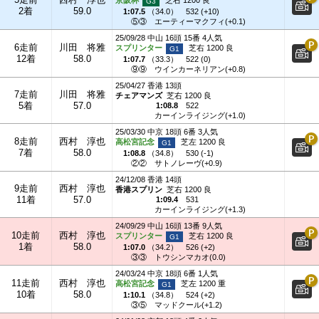
京阪杯
芝右 1200 良
2着
59.0
1:07.5
（
34.0
）
532 (+10)
⑤③
エーティーマクフィ(+0.1)
25/09/28 中山 16頭 15番 4人気
6走前
川田 将雅
スプリンター
芝右 1200 良
12着
58.0
1:07.7
（
33.3
）
522 (0)
⑨⑨
ウインカーネリアン(+0.8)
25/04/27 香港 13頭
7走前
川田 将雅
チェアマンズ
芝右 1200 良
5着
57.0
1:08.8
522
カーインライジング(+1.0)
25/03/30 中京 18頭 6番 3人気
8走前
西村 淳也
高松宮記念
芝左 1200 良
7着
58.0
1:08.8
（
34.8
）
530 (-1)
②②
サトノレーヴ(+0.9)
24/12/08 香港 14頭
9走前
西村 淳也
香港スプリン
芝右 1200 良
11着
57.0
1:09.4
531
カーインライジング(+1.3)
24/09/29 中山 16頭 13番 9人気
10走前
西村 淳也
スプリンター
芝右 1200 良
1着
58.0
1:07.0
（
34.2
）
526 (+2)
③③
トウシンマカオ(0.0)
24/03/24 中京 18頭 6番 1人気
11走前
西村 淳也
高松宮記念
芝左 1200 重
10着
58.0
1:10.1
（
34.8
）
524 (+2)
③⑤
マッドクール(+1.2)