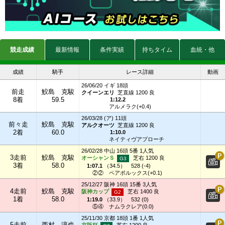
競走成績
最新情報
条件実績
持ちタイム
血統・他
成績
騎手
レース詳細
動画
26/06/20 イギ 18頭
前走
鮫島 克駿
クイーンエリ
芝直線 1200 良
8着
59.5
1:12.2
アルメラク(+0.4)
26/03/28 (ア) 11頭
前々走
鮫島 克駿
アルクオーツ
芝直線 1200 良
2着
60.0
1:10.0
ネイティヴアプローチ
26/02/28 中山 16頭 5番 1人気
3走前
鮫島 克駿
オーシャンＳ
芝右 1200 良
3着
58.0
1:07.1
（
34.5
）
528 (-4)
②②
ペアポルックス(+0.1)
25/12/27 阪神 16頭 15番 3人気
4走前
鮫島 克駿
阪神カップ
芝右 1400 良
1着
58.0
1:19.0
（
33.9
）
532 (0)
⑤④
ナムラクレア(0.0)
25/11/30 京都 18頭 1番 1人気
5走前
西村 淳也