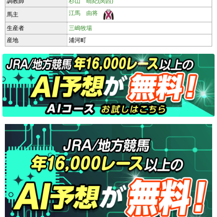
調教師
杉山 晴紀(関西)
江馬 由将
馬主
生産者
三嶋牧場
産地
浦河町