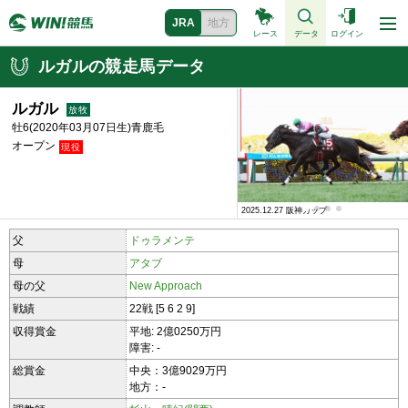
JRA
地方
レース
データ
ログイン
ルガルの競走馬データ
ルガル
牡6(2020年03月07日生)青鹿毛
オープン
2023.05.07 橘ステークス
2025.12.27 阪神カップ
父
ドゥラメンテ
母
アタブ
母の父
New Approach
戦績
22戦 [5 6 2 9]
収得賞金
平地: 2億0250万円
障害: -
総賞金
中央：3億9029万円
地方：-