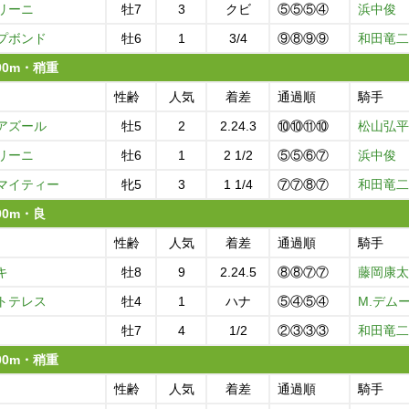
リーニ
牡7
3
クビ
⑤⑤⑤④
浜中俊
プボンド
牡6
1
3/4
⑨⑧⑨⑨
和田竜二
400m・稍重
性齢
人気
着差
通過順
騎手
アズール
牡5
2
2.24.3
⑩⑩⑪⑩
松山弘平
リーニ
牡6
1
2 1/2
⑤⑤⑥⑦
浜中俊
マイティー
牝5
3
1 1/4
⑦⑦⑧⑦
和田竜二
400m・良
性齢
人気
着差
通過順
騎手
キ
牡8
9
2.24.5
⑧⑧⑦⑦
藤岡康太
トテレス
牡4
1
ハナ
⑤④⑤④
M.デム
牡7
4
1/2
②③③③
和田竜二
400m・稍重
性齢
人気
着差
通過順
騎手