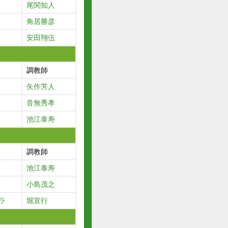
尾関知人
角居勝彦
安田翔伍
調教師
矢作芳人
音無秀孝
池江泰寿
調教師
池江泰寿
小島茂之
ラ
堀宣行