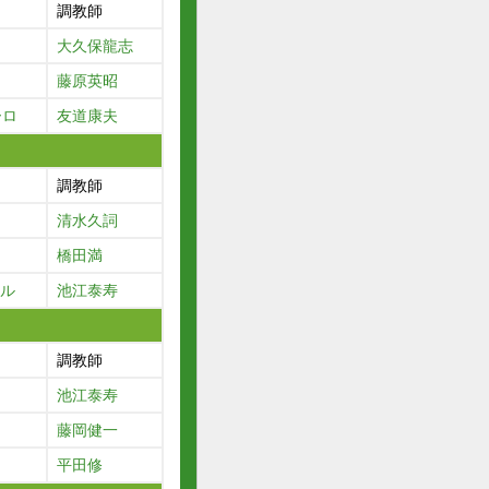
調教師
大久保龍志
藤原英昭
ーロ
友道康夫
調教師
清水久詞
橋田満
ール
池江泰寿
調教師
池江泰寿
藤岡健一
平田修