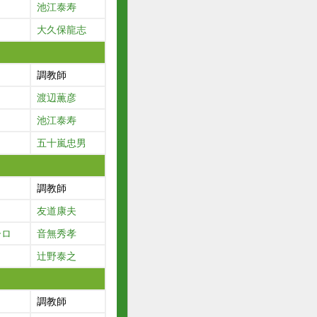
池江泰寿
大久保龍志
調教師
渡辺薫彦
池江泰寿
五十嵐忠男
調教師
友道康夫
ーロ
音無秀孝
辻野泰之
調教師