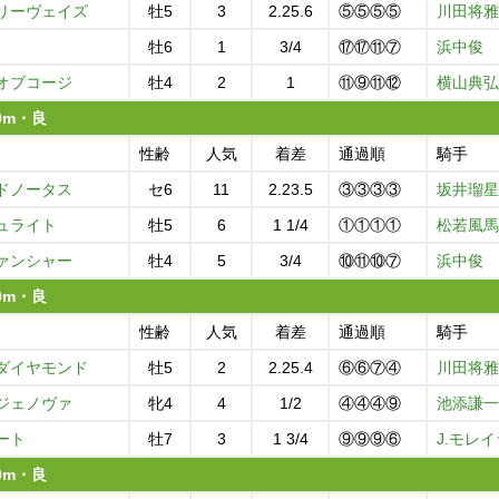
リーヴェイズ
牡5
3
2.25.6
⑤⑤⑤⑤
川田将雅
牡6
1
3/4
⑰⑰⑪⑦
浜中俊
オブコージ
牡4
2
1
⑪⑨⑪⑫
横山典弘
00m・良
性齢
人気
着差
通過順
騎手
ドノータス
セ6
11
2.23.5
③③③③
坂井瑠星
ュライト
牡5
6
1 1/4
①①①①
松若風馬
ァンシャー
牡4
5
3/4
⑩⑪⑩⑦
浜中俊
00m・良
性齢
人気
着差
通過順
騎手
ダイヤモンド
牡5
2
2.25.4
⑥⑥⑦④
川田将雅
ジェノヴァ
牝4
4
1/2
④④④⑨
池添謙一
ート
牡7
3
1 3/4
⑨⑨⑨⑥
J.モレイ
00m・良