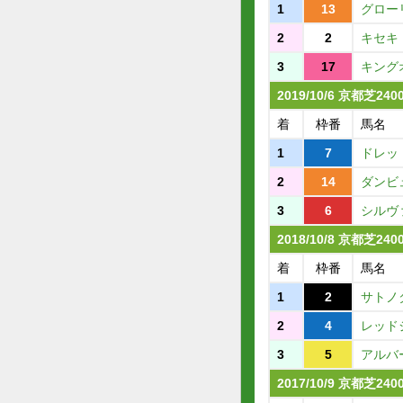
1
13
グロー
2
2
キセキ
3
17
キング
2019/10/6 京都芝24
着
枠番
馬名
1
7
ドレッ
2
14
ダンビ
3
6
シルヴ
2018/10/8 京都芝24
着
枠番
馬名
1
2
サトノ
2
4
レッド
3
5
アルバ
2017/10/9 京都芝24