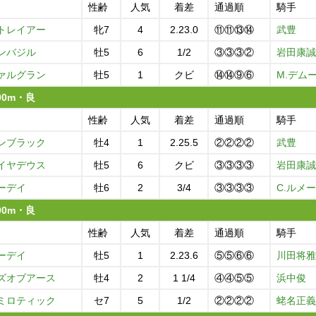
性齢
人気
着差
通過順
騎手
トレイアー
牝7
4
2.23.0
⑪⑪⑬⑭
武豊
ンバジル
牡5
6
1/2
③③③②
岩田康誠
ァルグラン
牡5
1
クビ
⑭⑭⑨⑥
M.デム
400m・良
性齢
人気
着差
通過順
騎手
ンブラック
牡4
1
2.25.5
②②②②
武豊
イヤデウス
牡5
6
クビ
③③③③
岩田康誠
ーデイ
牡6
2
3/4
③③③③
C.ルメ
400m・良
性齢
人気
着差
通過順
騎手
ーデイ
牡5
1
2.23.6
⑤⑤⑥⑥
川田将雅
ズオブアース
牡4
2
1 1/4
④④⑤⑤
浜中俊
ミロティック
セ7
5
1/2
②②②②
蛯名正義