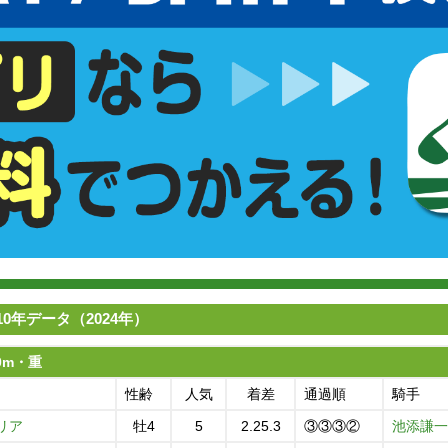
0年データ（2024年）
00m・重
性齢
人気
着差
通過順
騎手
リア
牡4
5
2.25.3
③③③②
池添謙一