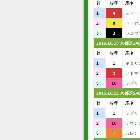
着
枠番
馬名
1
4
スマー
2
8
トーセ
3
3
シュヴ
2016/10/10 京都芝2
着
枠番
馬名
1
1
キタサ
2
3
アドマ
3
10
ラブリ
2015/10/12 京都芝2
着
枠番
馬名
1
1
ラブリ
2
10
サウン
3
7
カレン