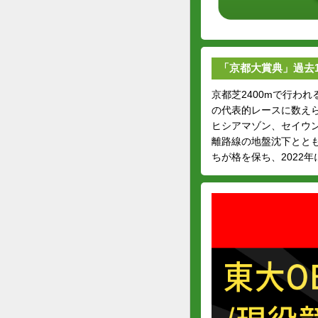
「京都大賞典」過去1
京都芝2400mで行わ
の代表的レースに数え
ヒシアマゾン、セイウ
離路線の地盤沈下とと
ちが格を保ち、2022