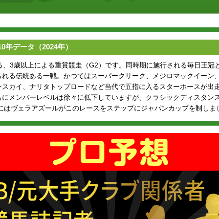
0年データ（2024年）
れる、3歳以上による重賞競走（G2）です。同時期に施行される毎日王冠
られる伝統ある一戦。かつてはスーパークリーク、メジロマックイーン
ンスカイ、ナリタトップロードなど当代で五指に入るスターホースが出
もにメンバーレベルは徐々に低下していますが、クラシックディスタン
年にはヴェラアズールがこのレースをステップにジャパンカップを制しま