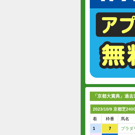
「京都大賞典」過去1
2023/10/9 京都芝24
着
枠番
馬名
1
7
プラダ