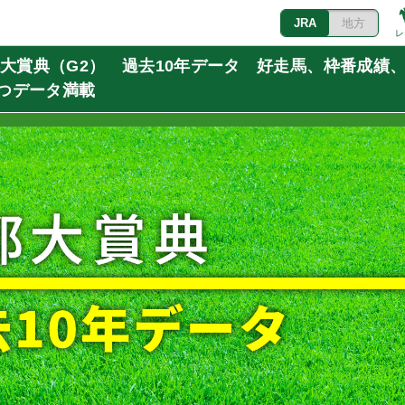
JRA
地方
レ
京都大賞典（G2） 過去10年データ 好走馬、枠番成績
つデータ満載