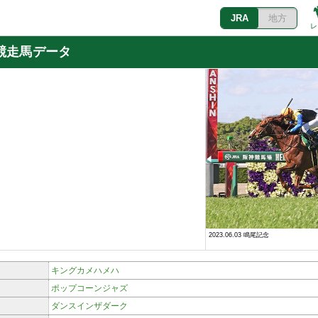
JRA
地方
レ
競走馬データ
2023.06.03 鳴尾記念
.12 中日新聞杯
キングカメハメハ
ポップコーンジャズ
ダンスインザダーク