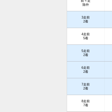
前々走
除外
3走前
2着
4走前
5着
5走前
2着
6走前
2着
7走前
2着
8走前
7着