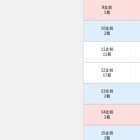
9走前
1着
10走前
2着
11走前
11着
12走前
17着
13走前
2着
14走前
1着
15走前
2着