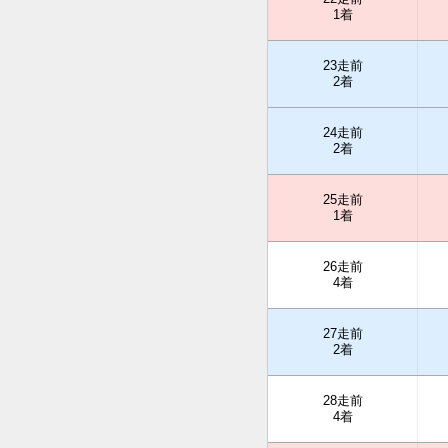
1着
23走前
2着
24走前
2着
25走前
1着
26走前
4着
27走前
2着
28走前
4着