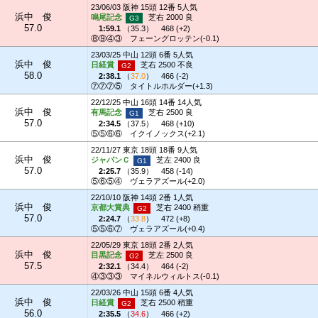
23/06/03 阪神 15頭 12番 5人気
浜中 俊
鳴尾記念
芝右 2000 良
57.0
1:59.1
（
35.3
）
468 (+2)
⑧⑨④③
フェーングロッテン(-0.1)
23/03/25 中山 12頭 6番 5人気
浜中 俊
日経賞
芝右 2500 不良
58.0
2:38.1
（
37.0
）
466 (-2)
⑦⑦⑦⑤
タイトルホルダー(+1.3)
22/12/25 中山 16頭 14番 14人気
浜中 俊
有馬記念
芝右 2500 良
57.0
2:34.5
（
37.5
）
468 (+10)
⑤⑤⑥⑥
イクイノックス(+2.1)
22/11/27 東京 18頭 18番 9人気
浜中 俊
ジャパンＣ
芝左 2400 良
57.0
2:25.7
（
35.9
）
458 (-14)
⑤⑥⑤④
ヴェラアズール(+2.0)
22/10/10 阪神 14頭 2番 1人気
浜中 俊
京都大賞典
芝右 2400 稍重
57.0
2:24.7
（
33.8
）
472 (+8)
⑤⑤⑥⑦
ヴェラアズール(+0.4)
22/05/29 東京 18頭 2番 2人気
浜中 俊
目黒記念
芝左 2500 良
57.5
2:32.1
（
34.4
）
464 (-2)
④③③③
マイネルウィルトス(-0.1)
22/03/26 中山 15頭 6番 4人気
浜中 俊
日経賞
芝右 2500 稍重
56.0
2:35.5
（
34.6
）
466 (+2)