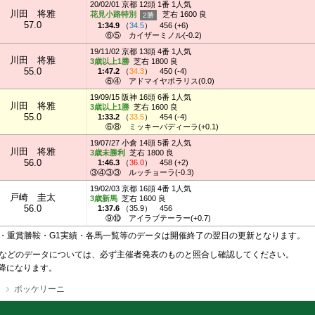
20/02/01 京都 12頭 1番 1人気
川田 将雅
花見小路特別
芝右 1600 良
57.0
1:34.9
（
34.5
）
456 (+6)
⑥⑤
カイザーミノル(-0.2)
19/11/02 京都 13頭 4番 1人気
川田 将雅
3歳以上1勝
芝右 1800 良
55.0
1:47.2
（
34.3
）
450 (-4)
⑥④
アドマイヤポラリス(0.0)
19/09/15 阪神 16頭 6番 1人気
川田 将雅
3歳以上1勝
芝右 1600 良
55.0
1:33.2
（
33.5
）
454 (-4)
⑥⑧
ミッキーバディーラ(+0.1)
19/07/27 小倉 14頭 5番 2人気
川田 将雅
3歳未勝利
芝右 1800 良
56.0
1:46.3
（
36.0
）
458 (+2)
③④③③
ルッチョーラ(-0.3)
19/02/03 京都 16頭 4番 1人気
戸崎 圭太
3歳新馬
芝右 1600 良
56.0
1:37.6
（
35.9
）
456
⑨⑩
アイラブテーラー(+0.7)
・重賞勝鞍・G1実績・各馬一覧等のデータは開催終了の翌日の更新となります。
などのデータについては、必ず主催者発表のものと照合し確認してください。
以降になります。
ボッケリーニ