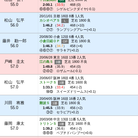
55.0
2:00.1
（
33.5
）
468 (0)
⑥⑥⑧⑦
シゲルピンクダイヤ(-0.1)
20/11/01 京都 18頭 8番 1人気
松山 弘平
カシオペアＳ
芝右 1800 良
56.0
1:46.2
（
34.2
）
468 (+10)
⑦⑦
ランブリングアレー(+0.1)
20/08/30 小倉 12頭 6番 4人気
藤井 勘一郎
小倉日経ＯＰ
芝右 1800 良
56.0
1:46.3
（
34.7
）
458 (+4)
④⑥⑦⑦
サラキア(+0.2)
20/06/28 東京 16頭 13番 2人気
戸崎 圭太
江の島Ｓ
芝左 1800 不良
57.0
1:49.8
（
35.9
）
454 (0)
②④②
ロザムール(-0.1)
20/06/07 阪神 18頭 4番 1人気
松山 弘平
ストークＳ
芝右 1600 良
57.0
1:33.3
（
33.4
）
454 (-2)
⑭⑬
スイーズドリームス(+0.1)
20/04/05 阪神 16頭 16番 2人気
川田 将雅
難波Ｓ
芝右 1800 良
55.0
1:45.5
（
33.9
）
456 (+2)
③②
セラピア(+0.2)
20/03/08 中京 13頭 11番 5人気
藤岡 康太
トリトンＳ
芝左 1600 不良
57.0
1:39.2
（
36.6
）
454 (-2)
⑧⑧⑧
ペプチドバンブー(+0.6)