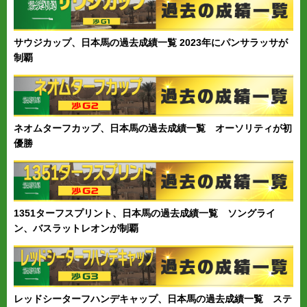
サウジカップ、日本馬の過去成績一覧 2023年にパンサラッサが
制覇
ネオムターフカップ、日本馬の過去成績一覧 オーソリティが初
優勝
1351ターフスプリント、日本馬の過去成績一覧 ソングライ
ン、バスラットレオンが制覇
レッドシーターフハンデキャップ、日本馬の過去成績一覧 ステ