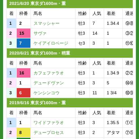
2021/6/20 東京ダ1600m・重
着
枠番
馬名
性齢
人気
着差
通過順
1
2
スマッシャー
牡3
7
1.34.4
⑨⑧
2
15
サヴァ
牡3
14
1
③②
3
7
ケイアイロベージ
セ3
3
1
⑪⑩
2020/6/21 東京ダ1600m・稍重
着
枠番
馬名
性齢
人気
着差
通過順
1
16
カフェファラオ
牡3
1
1.34.9
②②
2
1
デュードヴァン
牡3
3
5
⑭⑭
3
6
ケンシンコウ
牡3
11
1 3/4
⑩⑨
2019/6/16 東京ダ1600m・重
着
枠番
馬名
性齢
人気
着差
通過順
1
1
ワイドファラオ
牡3
3
1.35.5
①①
2
8
デュープロセス
牡3
2
アタマ
⑦⑤