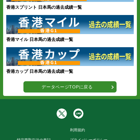
香港スプリント 日本馬の過去成績一覧
香港マイル 日本馬の過去成績一覧
香港カップ 日本馬の過去成績一覧
データページTOPに戻る
利用規約