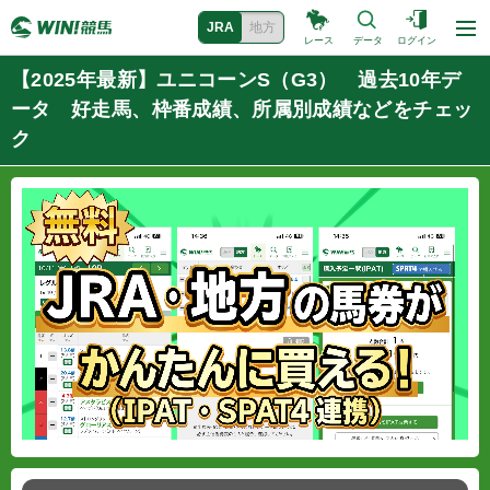
JRA
地方
レース
データ
ログイン
【2025年最新】ユニコーンS（G3） 過去10年デ
ータ 好走馬、枠番成績、所属別成績などをチェッ
ク