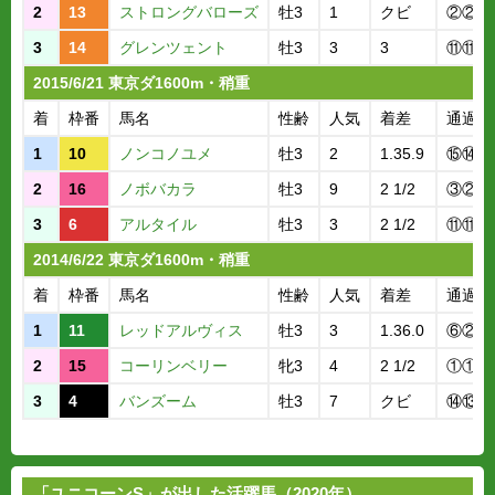
2
13
ストロングバローズ
牡3
1
クビ
②②
3
14
グレンツェント
牡3
3
3
⑪⑪
2015/6/21 東京ダ1600m・稍重
着
枠番
馬名
性齢
人気
着差
通過順
1
10
ノンコノユメ
牡3
2
1.35.9
⑮⑭
2
16
ノボバカラ
牡3
9
2 1/2
③②
3
6
アルタイル
牡3
3
2 1/2
⑪⑪
2014/6/22 東京ダ1600m・稍重
着
枠番
馬名
性齢
人気
着差
通過順
1
11
レッドアルヴィス
牡3
3
1.36.0
⑥②
2
15
コーリンベリー
牝3
4
2 1/2
①①
3
4
バンズーム
牡3
7
クビ
⑭⑬
「ユニコーンS」が出した活躍馬（2020年）