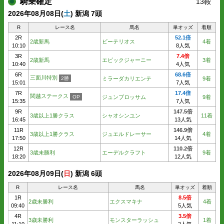
騎乗確定
13鞍
2026年08月08日(
土
) 新潟 7頭
R
レース名
馬名
単オッズ
着順
2R
52.1倍
2歳新馬
ビーテリオス
4着
10:10
8人気
3R
7.4倍
2歳新馬
エピックジャーニー
3着
10:40
4人気
6R
68.6倍
三面川特別
ミラーダカリエンテ
9着
15:01
7人気
7R
17.4倍
関越ステークス
ジュンブロッサム
9着
15:35
7人気
9R
147.5倍
3歳以上1勝クラス
シャオシンユン
11着
16:45
13人気
11R
146.9倍
3歳以上1勝クラス
ジュエルドレーサー
4着
17:50
14人気
12R
110.2倍
3歳未勝利
エーデルクラフト
9着
18:20
12人気
2026年08月09日(
日
) 新潟 6頭
R
レース名
馬名
単オッズ
着順
1R
8.5倍
2歳未勝利
エクスマキナ
4着
09:40
5人気
4R
3.5倍
3歳未勝利
モンスターラッシュ
1着
11:10
2人気