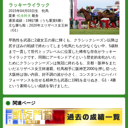
ラッキーライラック
2015年04月03日生 牝馬
栗東･
松永幹夫
厩舎
通算成績：19戦7勝（うち重賞6勝）
主な勝ち鞍：2020年エリザベス女王杯
（G1）
早熟性を武器に2歳女王の座に輝くも、クラシックシーズン以降は
尻すぼみの戦績で終わってしまう牝馬たちが少なくない中、5歳秋
まで一貫して世代トップレベルに位置した稀有な存在がラッキー
ライラックです。同期にアーモンドアイという歴史的名牝がいた
ためにクラシックシーズンは無冠に終わるも、京都・阪神をまた
いだエリザベス女王杯連覇、牡馬相手に阪神芝2000を押し切った
大阪杯は強い内容。好不調の波が小さく、コンスタントにハイパ
フォーマンスを出せる精神力も武器に19戦を走りぬき、G1・4勝
という素晴らしい成績を挙げました。
関連ページ