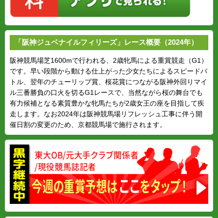
「阪神ジュベナイルフィリーズ」レース概要（2024年）
阪神競馬場芝1600mで行われる、2歳牝馬による重賞競走（G1）
です。早い段階から動ける仕上がった少女たちによるスピードバ
トル、翌年のチューリップ賞、桜花賞につながる阪神外回りマイ
ル三番勝負の口火を切るG1レースで、当然ながら桜の舞台でも
有力候補となる素質豊かな牝馬たちが2歳女王の座を目指して疾
走します。なお2024年は阪神競馬場リフレッシュ工事に伴う開
催日割の変更のため、京都競馬場で施行されます。