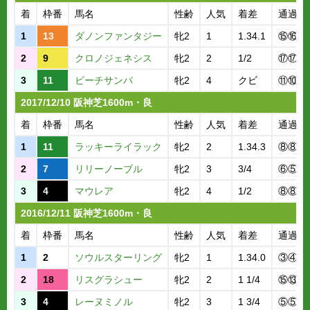
着
枠番
馬名
性齢
人気
着差
通過順
1
13
ダノンファンタジー
牝2
1
1.34.1
⑮⑯
2
9
クロノジェネシス
牝2
2
1/2
⑰⑰
3
11
ビーチサンバ
牝2
4
クビ
⑪⑩
2017/12/10 阪神芝1600m・良
着
枠番
馬名
性齢
人気
着差
通過順
1
11
ラッキーライラック
牝2
2
1.34.3
⑧⑧
2
7
リリーノーブル
牝2
3
3/4
⑥⑤
3
4
マウレア
牝2
4
1/2
⑧⑧
2016/12/11 阪神芝1600m・良
着
枠番
馬名
性齢
人気
着差
通過順
1
2
ソウルスターリング
牝2
1
1.34.0
③④
2
18
リスグラシュー
牝2
2
1 1/4
⑮⑬
3
4
レーヌミノル
牝2
3
1 3/4
⑤⑤