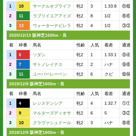
1
10
サークルオブライフ
牝2
3
1.33.8
⑪⑩
2
11
ラブリイユアアイズ
牝2
8
1/2
⑥⑥
3
13
ウォーターナビレラ
牝2
4
1/2
③③
2020/12/13 阪神芝1600m・良
着
枠番
馬名
性齢
人気
着差
通過順
1
6
ソダシ
牝2
1
1.33.1
⑤④
2
7
サトノレイナス
牝2
2
ハナ
⑨⑧
3
11
ユーバーレーベン
牝2
6
クビ
⑮⑭
2019/12/8 阪神芝1600m・良
着
枠番
馬名
性齢
人気
着差
通過順
1
4
レシステンシア
牝2
4
1.32.7
①①
2
9
マルターズディオサ
牝2
6
5
③②
3
10
クラヴァシュドール
牝2
3
ハナ
⑧⑧
2018/12/9 阪神芝1600m・良