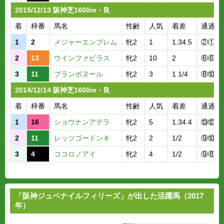
2015/12/13 阪神芝1600m・良
着
枠番
馬名
性齢
人気
着差
通過順
1
2
メジャーエンブレム
牝2
1
1.34.5
②①
2
13
ウインファビラス
牝2
10
2
⑥⑥
3
11
ブランボヌール
牝2
3
1 1/4
⑧⑩
2014/12/14 阪神芝1600m・良
着
枠番
馬名
性齢
人気
着差
通過順
1
16
ショウナンアデラ
牝2
5
1.34.4
⑬⑫
2
11
レッツゴードンキ
牝2
2
1/2
⑨⑩
3
4
ココロノアイ
牝2
4
1/2
⑨⑧
「阪神ジュベナイルフィリーズ」が出した活躍馬（2017
年）