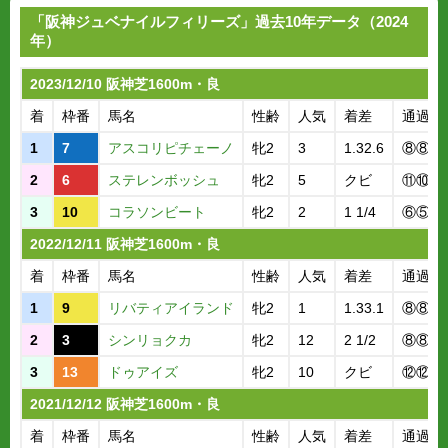
「阪神ジュベナイルフィリーズ」過去10年データ（2024
年）
2023/12/10 阪神芝1600m・良
着
枠番
馬名
性齢
人気
着差
通過順
1
7
アスコリピチェーノ
牝2
3
1.32.6
⑧⑧
2
6
ステレンボッシュ
牝2
5
クビ
⑪⑩
3
10
コラソンビート
牝2
2
1 1/4
⑥⑤
2022/12/11 阪神芝1600m・良
着
枠番
馬名
性齢
人気
着差
通過順
1
9
リバティアイランド
牝2
1
1.33.1
⑧⑧
2
3
シンリョクカ
牝2
12
2 1/2
⑧⑧
3
13
ドゥアイズ
牝2
10
クビ
⑫⑫
2021/12/12 阪神芝1600m・良
着
枠番
馬名
性齢
人気
着差
通過順