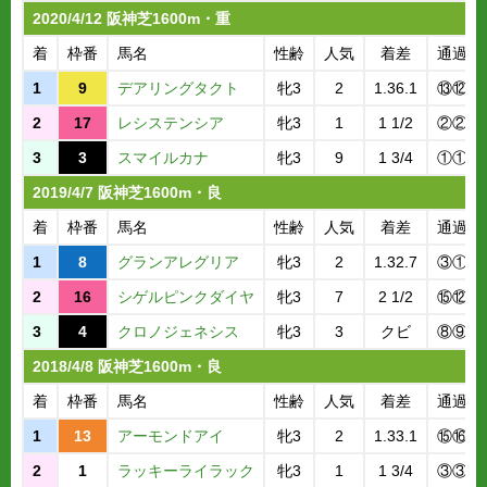
2020/4/12 阪神芝1600m・重
着
枠番
馬名
性齢
人気
着差
通過順
1
9
デアリングタクト
牝3
2
1.36.1
⑬⑫
2
17
レシステンシア
牝3
1
1 1/2
②②
3
3
スマイルカナ
牝3
9
1 3/4
①①
2019/4/7 阪神芝1600m・良
着
枠番
馬名
性齢
人気
着差
通過順
1
8
グランアレグリア
牝3
2
1.32.7
③①
2
16
シゲルピンクダイヤ
牝3
7
2 1/2
⑮⑫
3
4
クロノジェネシス
牝3
3
クビ
⑧⑨
2018/4/8 阪神芝1600m・良
着
枠番
馬名
性齢
人気
着差
通過順
1
13
アーモンドアイ
牝3
2
1.33.1
⑮⑯
2
1
ラッキーライラック
牝3
1
1 3/4
③③