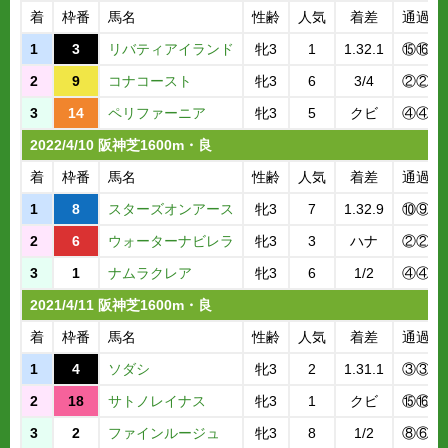
着
枠番
馬名
性齢
人気
着差
通過順
1
3
リバティアイランド
牝3
1
1.32.1
⑮⑯
2
9
コナコースト
牝3
6
3/4
②②
3
14
ペリファーニア
牝3
5
クビ
④④
2022/4/10 阪神芝1600m・良
着
枠番
馬名
性齢
人気
着差
通過順
1
8
スターズオンアース
牝3
7
1.32.9
⑩⑨
2
6
ウォーターナビレラ
牝3
3
ハナ
②②
3
1
ナムラクレア
牝3
6
1/2
④④
2021/4/11 阪神芝1600m・良
着
枠番
馬名
性齢
人気
着差
通過順
1
4
ソダシ
牝3
2
1.31.1
③③
2
18
サトノレイナス
牝3
1
クビ
⑮⑯
3
2
ファインルージュ
牝3
8
1/2
⑧⑥