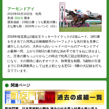
アーモンドアイ
2015年03月10日生 牝馬
美浦･
国枝栄
厩舎
通算成績：15戦11勝（うち重賞10勝）
主な勝ち鞍：2020年ジャパンC（G1）
2018年桜花賞は2歳女王ラッキーライラックの1強ムード。1枠1番
を引き当てた同馬は石橋脩騎手のパーフェクトな先行策を見事に
遂行したものの、大外から白いシャドーロールのアーモンドアイ
が豪脚一閃、上がり33秒2の暴力的な決め手で全てをねじ伏せまし
た。圧巻の勝ちっぷりからこの時点で牝馬三冠は現実的なムード
になり、その期待に違わずオークス、秋華賞を制覇。5歳秋の引退
までに日本調教馬としては史上初となる芝G1・9勝の大記録を打ち
立てています。
関連ページ
凱旋門賞、日本馬挑戦の歴史 過去の出走馬と結果を振り返る