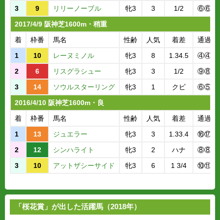
3
9
リリーノーブル
牝3
3
1/2
⑥⑥
2017/4/9 阪神芝1600m・稍重
着
枠番
馬名
性齢
人気
着差
通過順
1
10
レーヌミノル
牝3
8
1.34.5
④④
2
6
リスグラシュー
牝3
3
1/2
⑨⑧
3
14
ソウルスターリング
牝3
1
クビ
⑥⑤
2016/4/10 阪神芝1600m・良
着
枠番
馬名
性齢
人気
着差
通過順
1
13
ジュエラー
牝3
3
1.33.4
⑯⑰
2
12
シンハライト
牝3
2
ハナ
⑧⑧
3
10
アットザシーサイド
牝3
6
1 3/4
⑩⑪
「桜花賞」が出した活躍馬（2018年）