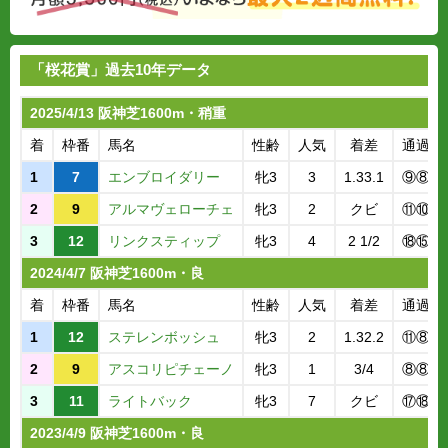
「桜花賞」過去10年データ
2025/4/13 阪神芝1600m・稍重
着
枠番
馬名
性齢
人気
着差
通過順
1
7
エンブロイダリー
牝3
3
1.33.1
⑨⑧
2
9
アルマヴェローチェ
牝3
2
クビ
⑪⑩
3
12
リンクスティップ
牝3
4
2 1/2
⑱⑮
2024/4/7 阪神芝1600m・良
着
枠番
馬名
性齢
人気
着差
通過順
1
12
ステレンボッシュ
牝3
2
1.32.2
⑪⑧
2
9
アスコリピチェーノ
牝3
1
3/4
⑧⑧
3
11
ライトバック
牝3
7
クビ
⑰⑱
2023/4/9 阪神芝1600m・良