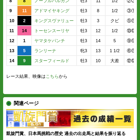
8
8
ノーブルバルカン
牡3
11
1/2
②③③
9
11
アドマイヤキング
牡3
8
1/2
③①①
10
2
キングスヴァリュー
牡3
3
クビ
⑤⑤⑤
11
14
トーセンスーリヤ
牡3
12
1/2
⑬⑬⑭
12
1
ヤマタケパンチ
牡3
14
5
⑨⑨⑨
13
5
ランリーナ
牝3
13
1 1/2
⑥⑤⑤
14
9
スターフィールド
牡3
10
大差
⑫⑫⑫
レース結果、映像は
こちら
から
関連ページ
凱旋門賞、日本馬挑戦の歴史 過去の出走馬と結果を振り返る