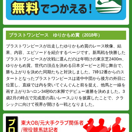
ブラストワンピース ゆりかもめ賞（2018年）
ブラストワンピースが出走したゆりかもめ賞のレース映像、結
果、内容、エピソードを紹介するページです。新馬戦を快勝した
ブラストワンピースが次戦に選んだのは年明けの東京芝2400m、
ゆりかもめ賞。世代の頂点を決める日本ダービーと同じ舞台で、
勝ち上がりを決めた同期たちと対決しました。7枠12番からのス
タートとなったブラストワンピースは道中中団から後方の外目に
位置し、直線では内を突いてぐんぐんと前を捉え、他馬と一線を
画す上がり3ハロン34秒0の末脚でデビュー連勝を決めました。3
歳2月の時点で完成度の高いレースぶりを披露したことで、クラ
シックに向けて視界が開ける一戦となりました。