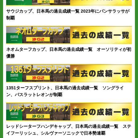
サウジカップ、日本馬の過去成績一覧 2023年にパンサラッサが
制覇
ネオムターフカップ、日本馬の過去成績一覧 オーソリティが初
優勝
1351ターフスプリント、日本馬の過去成績一覧 ソングライ
ン、バスラットレオンが制覇
レッドシーターフハンデキャップ、日本馬の過去成績一覧 ステ
イフーリッシュ、シルヴァーソニックで日本勢連覇