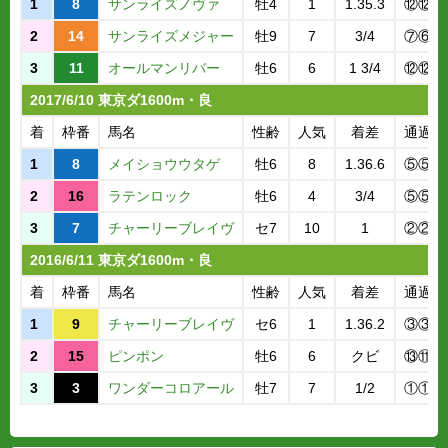
1
8
サンライズノヴァ
牡4
1
1.35.3
⑫⑫
2
14
サンライズメジャー
牡9
7
3/4
⑦⑥
3
11
オールマンリバー
牡6
6
1 3/4
⑫⑫
2017/6/10 東京ダ1600m・良
着
枠番
馬名
性齢
人気
着差
通過順
1
8
メイショウウタゲ
牡6
8
1.36.6
⑤⑤
2
16
ラテンロック
牡6
4
3/4
⑤⑤
3
7
チャーリーブレイヴ
セ7
10
1
②②
2016/6/11 東京ダ1600m・良
着
枠番
馬名
性齢
人気
着差
通過順
1
9
チャーリーブレイヴ
セ6
1
1.36.2
③③
2
15
ピンポン
牡6
6
クビ
⑬⑪
3
3
ワンダーコロアール
牡7
7
1/2
①①