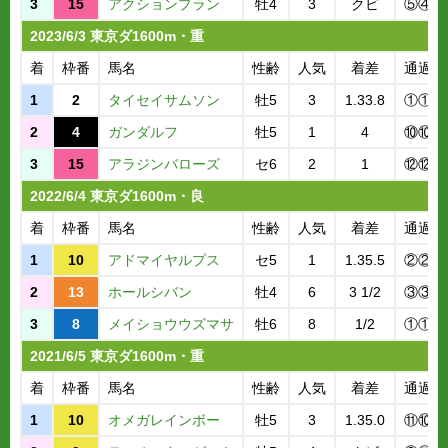
3
15
アクションプラン
牡4
3
クビ
⑤④
2023/6/3 東京ダ1600m・重
着
枠番
馬名
性齢
人気
着差
通過順
1
2
タイセイサムソン
牡5
3
1.33.8
①①
2
4
ガンダルフ
牡5
1
4
⑩⑩
3
15
アラジンバローズ
セ6
2
1
⑫⑫
2022/6/4 東京ダ1600m・良
着
枠番
馬名
性齢
人気
着差
通過順
1
10
アドマイヤルプス
セ5
1
1.35.5
②②
2
13
ホールシバン
牡4
6
3 1/2
③③
3
8
メイショウウズマサ
牡6
8
1/2
①①
2021/6/5 東京ダ1600m・重
着
枠番
馬名
性齢
人気
着差
通過順
1
10
オメガレインボー
牡5
3
1.35.0
⑪⑩