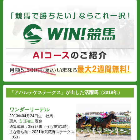
「アハルテケステークス」が出した活躍馬（2019年）
ワンダーリーデル
2013年04月24日生 牡馬
栗東･
安田翔伍
厩舎
通算成績：38戦7勝（うち重賞1勝）
主な勝ち鞍：2021年武蔵野ステークス
（G3）