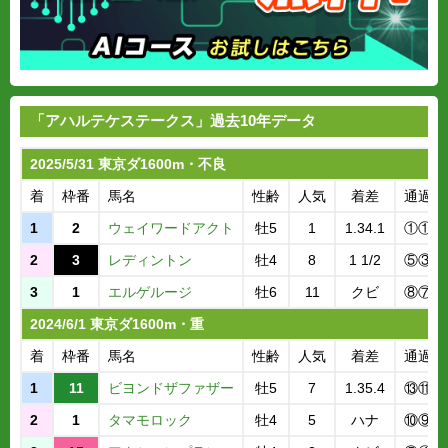
「アハルテケステークス」過去10年データ
2025/5/31 東京ダ1600m・不良
着
枠番
馬名
性齢
人気
着差
通過順
1
2
ウェイワードアクト
牡5
1
1.34.1
①①
2
3
レディントン
牡4
8
1 1/2
⑤③
3
1
エルゲルージ
牡6
11
クビ
⑧⑦
2024/6/1 東京ダ1600m・重
着
枠番
馬名
性齢
人気
着差
通過順
1
11
ビヨンドザファザー
牡5
7
1.35.4
⑬⑪
2
1
タマモロック
牡4
5
ハナ
⑩⑨