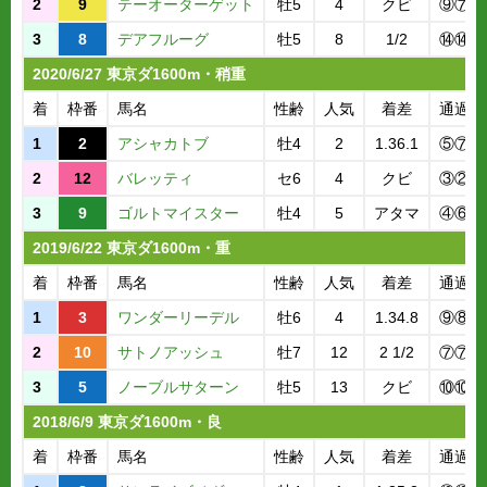
2
9
テーオーターゲット
牡5
4
クビ
⑨⑦
3
8
デアフルーグ
牡5
8
1/2
⑭⑭
2020/6/27 東京ダ1600m・稍重
着
枠番
馬名
性齢
人気
着差
通過順
1
2
アシャカトブ
牡4
2
1.36.1
⑤⑦
2
12
バレッティ
セ6
4
クビ
③②
3
9
ゴルトマイスター
牡4
5
アタマ
④⑥
2019/6/22 東京ダ1600m・重
着
枠番
馬名
性齢
人気
着差
通過順
1
3
ワンダーリーデル
牡6
4
1.34.8
⑨⑧
2
10
サトノアッシュ
牡7
12
2 1/2
⑦⑦
3
5
ノーブルサターン
牡5
13
クビ
⑩⑩
2018/6/9 東京ダ1600m・良
着
枠番
馬名
性齢
人気
着差
通過順