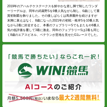
2019年のアハルテケステークスを鮮やかな差し脚で制したワンダ
ーリーデルは、同年の武蔵野Sを9番人気ながら制し、6歳にして重
賞初制覇を飾りました。その後しばらくは馬券圏外を続けますが
末脚に衰えはなく、8歳になった2021年の初戦・根岸Sを10番人気
ながら2着に好走すると、本番のフェブラリーSでもまたもや8番人
気の低評価を覆して3着に激走。同年のフェブラリーSは2着も同じ
く8歳のエアスピネル、ベテランが意地を見せたG1レースでした。