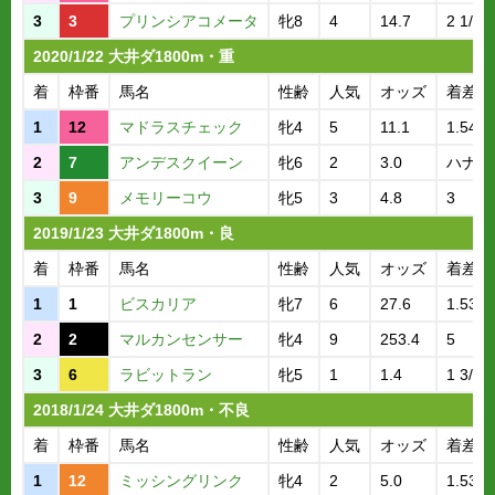
3
3
プリンシアコメータ
牝8
4
14.7
2 1/2
2020/1/22 大井ダ1800m・重
着
枠番
馬名
性齢
人気
オッズ
着差
1
12
マドラスチェック
牝4
5
11.1
1.54.3
2
7
アンデスクイーン
牝6
2
3.0
ハナ
3
9
メモリーコウ
牝5
3
4.8
3
2019/1/23 大井ダ1800m・良
着
枠番
馬名
性齢
人気
オッズ
着差
1
1
ビスカリア
牝7
6
27.6
1.53.3
2
2
マルカンセンサー
牝4
9
253.4
5
3
6
ラビットラン
牝5
1
1.4
1 3/4
2018/1/24 大井ダ1800m・不良
着
枠番
馬名
性齢
人気
オッズ
着差
1
12
ミッシングリンク
牝4
2
5.0
1.53.9