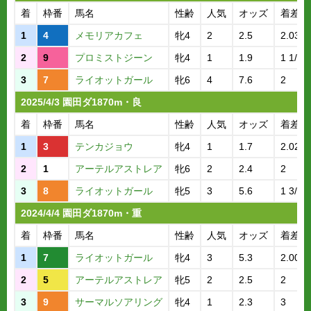
着
枠番
馬名
性齢
人気
オッズ
着差
1
4
メモリアカフェ
牝4
2
2.5
2.03.6
2
9
プロミストジーン
牝4
1
1.9
1 1/4
3
7
ライオットガール
牝6
4
7.6
2
2025/4/3 園田ダ1870m・良
着
枠番
馬名
性齢
人気
オッズ
着差
1
3
テンカジョウ
牝4
1
1.7
2.02.8
2
1
アーテルアストレア
牝6
2
2.4
2
3
8
ライオットガール
牝5
3
5.6
1 3/4
2024/4/4 園田ダ1870m・重
着
枠番
馬名
性齢
人気
オッズ
着差
1
7
ライオットガール
牝4
3
5.3
2.00.8
2
5
アーテルアストレア
牝5
2
2.5
2
3
9
サーマルソアリング
牝4
1
2.3
3