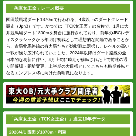
「兵庫女王盃」レース概要
園田競馬場ダート1870mで行われる、4歳以上のダートグレード
競走（Jpn3）です。かつては「TCK女王盃」の名称で、1月に大
井競馬場ダート1800mを舞台に施行されており、前年のJBCレデ
ィスクラシックから年明け初戦として理想的な間隔であることか
ら、古馬牝馬路線の有力馬たちが始動戦に選択し、レベルの高い
一戦が繰り広げられていました。2024年以降はダート路線の全
日本的な刷新に伴い、4月上旬に時期が移転された上で前述の通
り開催場・距離変更、上半期の大目標としてこちらも時期移転と
なるエンプレス杯に向けた前哨戦になります。
「兵庫女王盃（TCK女王盃）」過去10年データ
2026/4/1 園田ダ1870m・稍重