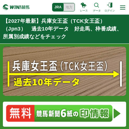
JRA
地方
レース
データ
ログイン
【2027年最新】兵庫女王盃（TCK女王盃）
（Jpn3） 過去10年データ 好走馬、枠番成績、
所属別成績などをチェック