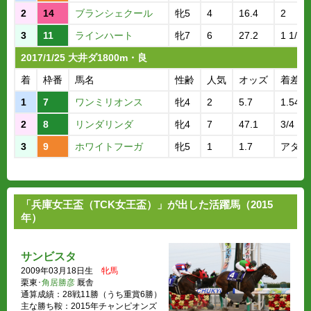
2
14
ブランシェクール
牝5
4
16.4
2
3
11
ラインハート
牝7
6
27.2
1 1/2
2017/1/25 大井ダ1800m・良
着
枠番
馬名
性齢
人気
オッズ
着差
1
7
ワンミリオンス
牝4
2
5.7
1.54.1
2
8
リンダリンダ
牝4
7
47.1
3/4
3
9
ホワイトフーガ
牝5
1
1.7
アタマ
「兵庫女王盃（TCK女王盃）」が出した活躍馬（2015
年）
サンビスタ
2009年03月18日生
牝馬
栗東･
角居勝彦
厩舎
通算成績：28戦11勝（うち重賞6勝）
主な勝ち鞍：2015年チャンピオンズ