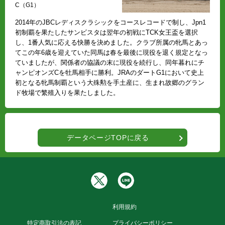
C（G1）
2014年のJBCレディスクラシックをコースレコードで制し、Jpn1
初制覇を果たしたサンビスタは翌年の初戦にTCK女王盃を選択
し、1番人気に応える快勝を決めました。クラブ所属の牝馬とあっ
てこの年6歳を迎えていた同馬は春を最後に現役を退く規定となっ
ていましたが、関係者の協議の末に現役を続行し、同年暮れにチ
ャンピオンズCを牡馬相手に勝利。JRAのダートG1において史上
初となる牝馬制覇という大殊勲を手土産に、生まれ故郷のグラン
ド牧場で繁殖入りを果たしました。
データページTOPに戻る
利用規約
特定商取引法の表記
プライバシーポリシー