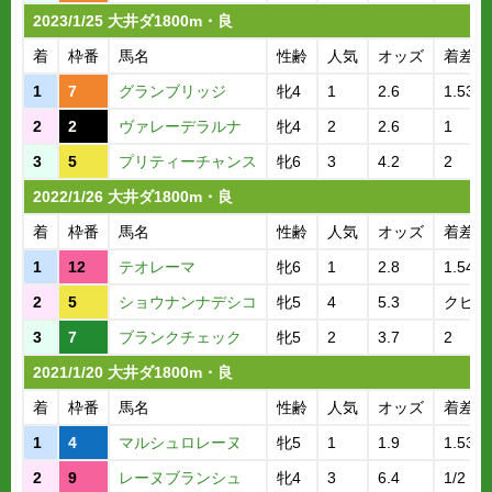
2023/1/25 大井ダ1800m・良
着
枠番
馬名
性齢
人気
オッズ
着差
1
7
グランブリッジ
牝4
1
2.6
1.53.9
2
2
ヴァレーデラルナ
牝4
2
2.6
1
3
5
プリティーチャンス
牝6
3
4.2
2
2022/1/26 大井ダ1800m・良
着
枠番
馬名
性齢
人気
オッズ
着差
1
12
テオレーマ
牝6
1
2.8
1.54.2
2
5
ショウナンナデシコ
牝5
4
5.3
クビ
3
7
ブランクチェック
牝5
2
3.7
2
2021/1/20 大井ダ1800m・良
着
枠番
馬名
性齢
人気
オッズ
着差
1
4
マルシュロレーヌ
牝5
1
1.9
1.53.7
2
9
レーヌブランシュ
牝4
3
6.4
1/2