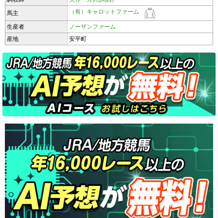
（有）キャロットファーム
馬主
生産者
ノーザンファーム
産地
安平町