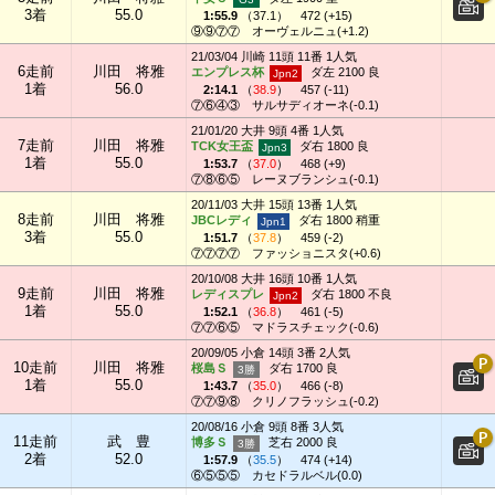
3着
55.0
1:55.9
（
37.1
）
472 (+15)
⑨⑨⑦⑦
オーヴェルニュ(+1.2)
21/03/04 川崎 11頭 11番 1人気
6走前
川田 将雅
エンプレス杯
ダ左 2100 良
1着
56.0
2:14.1
（
38.9
）
457 (-11)
⑦⑥④③
サルサディオーネ(-0.1)
21/01/20 大井 9頭 4番 1人気
7走前
川田 将雅
TCK女王盃
ダ右 1800 良
1着
55.0
1:53.7
（
37.0
）
468 (+9)
⑦⑧⑥⑤
レーヌブランシュ(-0.1)
20/11/03 大井 15頭 13番 1人気
8走前
川田 将雅
JBCレディ
ダ右 1800 稍重
3着
55.0
1:51.7
（
37.8
）
459 (-2)
⑦⑦⑦⑦
ファッショニスタ(+0.6)
20/10/08 大井 16頭 10番 1人気
9走前
川田 将雅
レディスプレ
ダ右 1800 不良
1着
55.0
1:52.1
（
36.8
）
461 (-5)
⑦⑦⑥⑤
マドラスチェック(-0.6)
20/09/05 小倉 14頭 3番 2人気
10走前
川田 将雅
桜島Ｓ
ダ右 1700 良
1着
55.0
1:43.7
（
35.0
）
466 (-8)
⑦⑦⑨⑧
クリノフラッシュ(-0.2)
20/08/16 小倉 9頭 8番 3人気
11走前
武 豊
博多Ｓ
芝右 2000 良
2着
52.0
1:57.9
（
35.5
）
474 (+14)
⑥⑤⑤⑤
カセドラルベル(0.0)