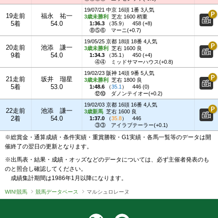
19/07/21 中京 16頭 1番 3人気
19走前
福永 祐一
3歳未勝利
芝左 1600 稍重
5着
54.0
1:36.3
（
35.9
）
458 (+8)
⑧⑤⑥
マーニ(+0.7)
19/05/25 京都 18頭 18番 4人気
20走前
池添 謙一
3歳未勝利
芝右 1600 良
9着
54.0
1:34.3
（
35.1
）
450 (+4)
④④
ミッドサマーハウス(+0.8)
19/02/23 阪神 14頭 9番 5人気
21走前
坂井 瑠星
3歳未勝利
芝右 1800 良
5着
53.0
1:48.6
（
35.1
）
446 (0)
⑫⑩
ダノンテイオー(+0.2)
19/02/03 京都 16頭 16番 4人気
22走前
池添 謙一
3歳新馬
芝右 1600 良
2着
54.0
1:37.0
（
35.8
）
446
③③
アイラブテーラー(+0.1)
※総賞金・通算成績・条件実績・重賞勝鞍・G1実績・各馬一覧等のデータは開
催終了の翌日の更新となります。
※出馬表・結果・成績・オッズなどのデータについては、必ず主催者発表のも
のと照合し確認してください。
成績集計期間は1986年1月以降になります。
WIN!競馬
競馬データベース
マルシュロレーヌ