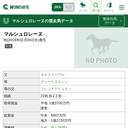
JRA
地方
レース
データ
ログイン
繁殖牝馬
マルシュロレーヌの競走馬データ
データ
マルシュロレーヌ
牝(2016年02月04日生)鹿毛
父
オルフェーヴル
母
ヴィートマルシェ
母の父
フレンチデピュティ
戦績
22戦 [9 2 2 9]
収得賞金
平地: 1億3700万円
障害: -
総賞金
中央：6607万円
地方：1億2720万円
調教師
矢作 芳人(関西)