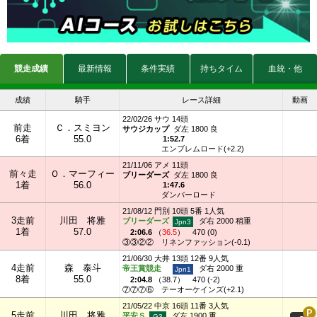
競走成績
最新情報
条件実績
持ちタイム
血統・他
成績
騎手
レース詳細
動画
22/02/26 サウ 14頭
前走
Ｃ．スミヨン
サウジカップ
ダ左 1800 良
6着
55.0
1:52.7
エンブレムロード(+2.2)
21/11/06 アメ 11頭
前々走
Ｏ．マーフィー
ブリーダーズ
ダ左 1800 良
1着
56.0
1:47.6
ダンバーロード
21/08/12 門別 10頭 5番 1人気
3走前
川田 将雅
ブリーダーズ
ダ右 2000 稍重
1着
57.0
2:06.6
（
36.5
）
470 (0)
③③②②
リネンファッション(-0.1)
21/06/30 大井 13頭 12番 9人気
4走前
森 泰斗
帝王賞競走
ダ右 2000 重
8着
55.0
2:04.8
（
38.7
）
470 (-2)
⑦⑦⑦⑥
テーオーケインズ(+2.1)
21/05/22 中京 16頭 11番 3人気
5走前
川田 将雅
平安Ｓ
ダ左 1900 重