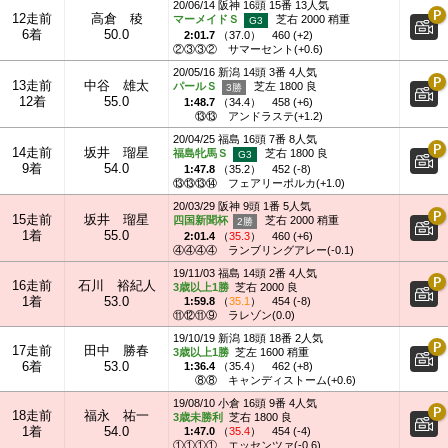
20/06/14 阪神 16頭 15番 13人気
12走前
高倉 稜
マーメイドＳ
芝右 2000 稍重
6着
50.0
2:01.7
（
37.0
）
460 (+2)
②③③②
サマーセント(+0.6)
20/05/16 新潟 14頭 3番 4人気
13走前
中谷 雄太
パールＳ
芝左 1800 良
12着
55.0
1:48.7
（
34.4
）
458 (+6)
⑬⑬
アンドラステ(+1.2)
20/04/25 福島 16頭 7番 8人気
14走前
坂井 瑠星
福島牝馬Ｓ
芝右 1800 良
9着
54.0
1:47.8
（
35.2
）
452 (-8)
⑬⑬⑬⑭
フェアリーポルカ(+1.0)
20/03/29 阪神 9頭 1番 5人気
15走前
坂井 瑠星
四国新聞杯
芝右 2000 稍重
1着
55.0
2:01.4
（
35.3
）
460 (+6)
④④④④
ランブリングアレー(-0.1)
19/11/03 福島 14頭 2番 4人気
16走前
石川 裕紀人
3歳以上1勝
芝右 2000 良
1着
53.0
1:59.8
（
35.1
）
454 (-8)
⑪⑫⑪⑨
ラレゾン(0.0)
19/10/19 新潟 18頭 18番 2人気
17走前
田中 勝春
3歳以上1勝
芝左 1600 稍重
6着
53.0
1:36.4
（
35.4
）
462 (+8)
⑧⑧
キャンディストーム(+0.6)
19/08/10 小倉 16頭 9番 4人気
18走前
福永 祐一
3歳未勝利
芝右 1800 良
1着
54.0
1:47.0
（
35.4
）
454 (-4)
①①①①
エッセンツァ(-0.6)