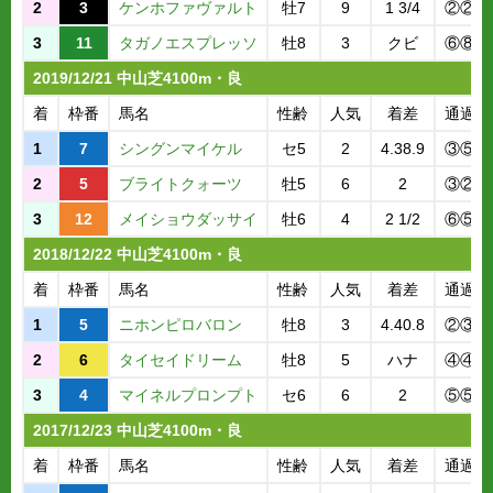
2
3
ケンホファヴァルト
牡7
9
1 3/4
②②②
3
11
タガノエスプレッソ
牡8
3
クビ
⑥⑧⑦
2019/12/21 中山芝4100m・良
着
枠番
馬名
性齢
人気
着差
通過順
1
7
シングンマイケル
セ5
2
4.38.9
③⑤②
2
5
ブライトクォーツ
牡5
6
2
③②①
3
12
メイショウダッサイ
牡6
4
2 1/2
⑥⑤⑥
2018/12/22 中山芝4100m・良
着
枠番
馬名
性齢
人気
着差
通過順
1
5
ニホンピロバロン
牡8
3
4.40.8
②③①
2
6
タイセイドリーム
牡8
5
ハナ
④④④
3
4
マイネルプロンプト
セ6
6
2
⑤⑤⑤
2017/12/23 中山芝4100m・良
着
枠番
馬名
性齢
人気
着差
通過順