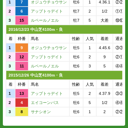
1
7
オジュウチョウサン
牡6
1
4.36.1
②②②
2
6
アップトゥデイト
牡7
2
1/2
①①①
3
15
ルペールノエル
牡7
5
大差
⑩⑩⑨
2016/12/23 中山芝4100m・良
着
枠番
馬名
性齢
人気
着差
通過順
1
9
オジュウチョウサン
牡5
1
4.45.6
③③②
2
12
アップトゥデイト
牡6
2
9
②①①
3
11
ルペールノエル
牡6
3
5
④④④
2015/12/26 中山芝4100m・良
着
枠番
馬名
性齢
人気
着差
通過順
1
13
アップトゥデイト
牡5
2
4.37.9
③③②
2
4
エイコーンパス
牡6
5
1/2
④④③
3
8
サナシオン
牡6
1
2
②②①