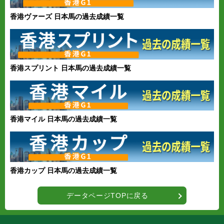
香港ヴァーズ 日本馬の過去成績一覧
香港スプリント 日本馬の過去成績一覧
香港マイル 日本馬の過去成績一覧
香港カップ 日本馬の過去成績一覧
データページTOPに戻る