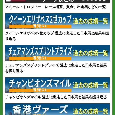
アミール・トロフィー レース概要、賞金、出走馬などの一覧
クイーンエリザベス2世カップ 過去に出走した日本馬と結果を振
り返る
チェアマンズスプリントプライズ 過去に出走した日本馬と結果
を振り返る
チャンピオンズマイル 過去に出走した日本馬と結果を振り返る