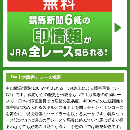
「中山大障害」レース概要
中山競馬場障4100mで行われる、3歳以上による障害重賞（J・
G1）です。戦前からの歴史と伝統をもつ中山競馬場の名物レー
スで、日本の障害重賞では屈指の難易度、4000m超の走破距離と
障害馬に求められるスキルとスタミナを問うチャンピオンコース
を舞台に、現役最強のハードラーを決する大一番です。特殊なコ
ース設定だけに過去の同レースで馬券に絡んでいた馬は近走が振
るわなくても好走の可能性が高く、予想の上では軽視禁物です。