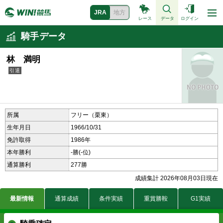
JRA
地方
レース
データ
ログイン
騎手データ
林 満明
所属
フリー（栗東）
生年月日
1966/10/31
免許取得
1986年
本年勝利
-勝(-位)
通算勝利
277勝
成績集計 2026年08月03日現在
最新情報
通算成績
条件実績
重賞勝鞍
G1実績