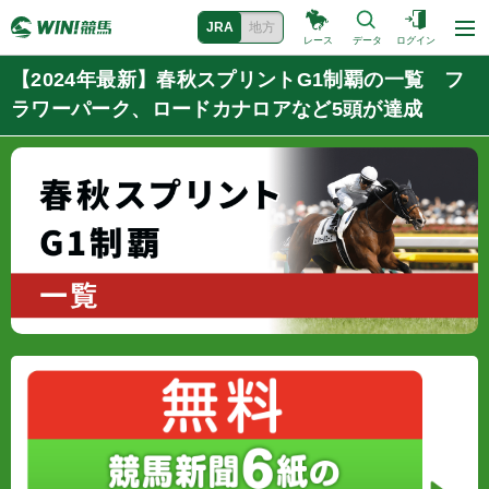
JRA
地方
レース
データ
ログイン
【2024年最新】春秋スプリントG1制覇の一覧 フ
ラワーパーク、ロードカナロアなど5頭が達成