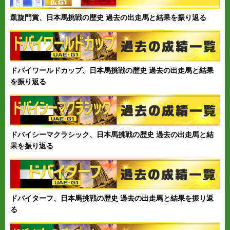
凱旋門賞、日本馬挑戦の歴史 過去の出走馬と結果を振り返る
ドバイワールドカップ、日本馬挑戦の歴史 過去の出走馬と結果
を振り返る
ドバイシーマクラシック、日本馬挑戦の歴史 過去の出走馬と結
果を振り返る
ドバイターフ、日本馬挑戦の歴史 過去の出走馬と結果を振り返
る