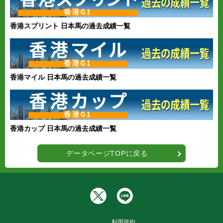
香港スプリント 日本馬の過去成績一覧
香港マイル 日本馬の過去成績一覧
香港カップ 日本馬の過去成績一覧
データページTOPに戻る
利用規約