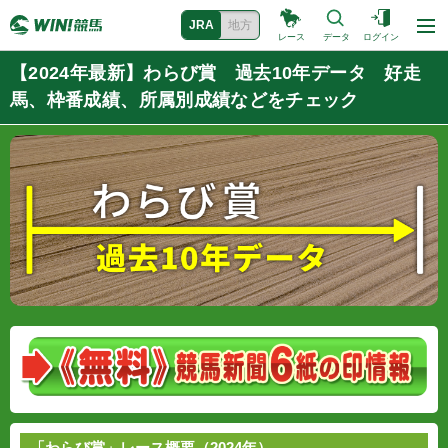
JRA
地方
レース
データ
ログイン
【2024年最新】わらび賞 過去10年データ 好走
馬、枠番成績、所属別成績などをチェック
「わらび賞」レース概要（2024年）