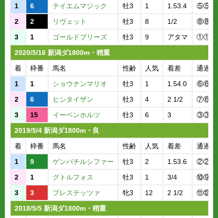
1
6
テイエムマジック
牡3
1
1.53.4
⑤⑤③
2
2
リヴェット
牡3
8
1/2
⑧⑧⑪
3
1
ゴールドブリーズ
牡3
9
アタマ
①①①
2020/5/16 新潟ダ1800m・稍重
着
枠番
馬名
性齢
人気
着差
通過順
1
1
ショウナンマリオ
牡3
1
1.54.0
⑥⑥⑥
2
6
ヒシタイザン
牡3
4
2 1/2
⑦⑥⑥
3
15
イーベンホルツ
牡3
6
3
③③③
2019/5/4 新潟ダ1800m・良
着
枠番
馬名
性齢
人気
着差
通過順
1
9
ゲンパチルシファー
牡3
2
1.53.6
②②②
2
1
グトルフォス
牡3
1
3/4
⑩⑨④
3
3
プレステッツァ
牝3
12
2 1/2
⑪⑫⑫
2018/5/5 新潟ダ1800m・稍重