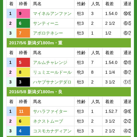
着
枠番
馬名
性齢
人気
着差
通過順
1
9
マイネルアンファン
牡3
3
1.54.0
⑩⑩③
2
6
サンティーニ
牡3
2
2 1/2
⑥⑤④
3
7
アポロテネシー
牡3
1
1/2
⑥⑦⑧
2017/5/6 新潟ダ1800m・重
着
枠番
馬名
性齢
人気
着差
通過順
1
5
アルムチャレンジ
牡3
7
1.54.0
⑫⑪⑦
2
8
リュミエールドール
牝3
8
1 1/4
⑧⑦③
3
3
ハヤブサナンデダロ
牡3
2
3 1/2
①①①
2016/5/8 新潟ダ1800m・良
着
枠番
馬名
性齢
人気
着差
通過順
1
11
サハラファイター
牡3
1
1.52.7
⑨⑩③
2
6
ネクストムーブ
牡3
2
3 1/2
②②②
3
4
コスモカナディアン
牡3
3
2 1/2
④②③