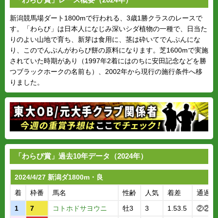
新潟競馬場ダート1800mで行われる、3歳1勝クラスのレースで
す。「わらび」は日本人になじみ深いシダ植物の一種で、日当た
りのよい山地で育ち、新芽は食用に、茎は砕いてでんぷんにな
り、このでんぷんがわらび餅の原料になります。芝1600mで実施
されていた時期があり（1997年2着にはのちに安田記念などを勝
つブラックホークの名前も）、2002年から現行の施行条件へ移
りました。
「わらび賞」過去10年データ（2024年）
2024/4/27 新潟ダ1800m・良
着
枠番
馬名
性齢
人気
着差
通過順
1
7
コトホドサヨウニ
牡3
3
1.53.5
②②②