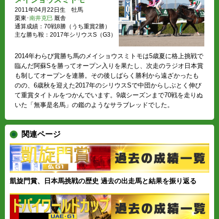
2011年04月22日生 牡馬
栗東･
南井克巳
厩舎
通算成績：70戦8勝（うち重賞2勝）
主な勝ち鞍：2017年シリウスS（G3）
2014年わらび賞勝ち馬のメイショウスミトモは5歳夏に格上挑戦で
臨んだ阿蘇Sを勝ってオープン入りを果たし、次走のラジオ日本賞
も制してオープンを連勝。その後しばらく勝利から遠ざかったも
のの、6歳秋を迎えた2017年のシリウスSで中団からしぶとく伸び
て重賞タイトルをつかんでいます。9歳シーズンまで70戦を走りぬ
いた「無事是名馬」の鑑のようなサラブレッドでした。
関連ページ
凱旋門賞、日本馬挑戦の歴史 過去の出走馬と結果を振り返る