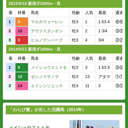
2015/5/10 新潟ダ1800m・良
着
枠番
馬名
性齢
人気
着差
通過順
1
9
マルカウォーレン
牡3
1
1.53.4
⑥⑥⑤
2
12
デヴァスタシオン
牡3
2
1 3/4
③③③
3
3
ヒルノデンハーグ
牡3
4
3/4
②②②
2014/5/11 新潟ダ1800m・良
着
枠番
馬名
性齢
人気
着差
通過順
1
9
メイショウスミトモ
牡3
3
1.53.9
⑤⑤③
2
10
ゼンノスサノヲ
牡3
13
アタマ
①①①
3
14
エイシンソニック
牡3
11
3
③③⑤
「わらび賞」が出した活躍馬（2014年）
メイショウスミトモ