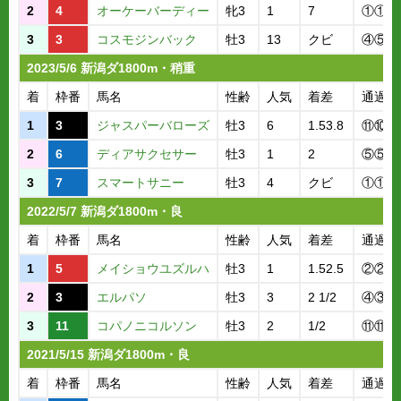
2
4
オーケーバーディー
牝3
1
7
①①①
3
3
コスモジンバック
牡3
13
クビ
④⑤③
2023/5/6 新潟ダ1800m・稍重
着
枠番
馬名
性齢
人気
着差
通過順
1
3
ジャスパーバローズ
牡3
6
1.53.8
⑪⑩⑪
2
6
ディアサクセサー
牡3
1
2
⑤⑤①
3
7
スマートサニー
牡3
4
クビ
①①④
2022/5/7 新潟ダ1800m・良
着
枠番
馬名
性齢
人気
着差
通過順
1
5
メイショウユズルハ
牡3
1
1.52.5
②②②
2
3
エルパソ
牡3
3
2 1/2
④③③
3
11
コパノニコルソン
牡3
2
1/2
⑪⑪⑦
2021/5/15 新潟ダ1800m・良
着
枠番
馬名
性齢
人気
着差
通過順