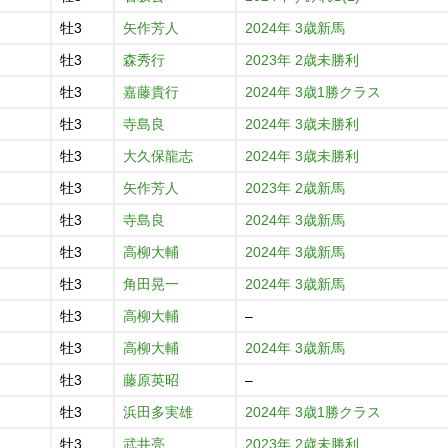
牡3
矢作芳人
2024年 3歳新馬
牡3
森秀行
2023年 2歳未勝利
牡3
嘉藤貴行
2024年 3歳1勝クラス
牡3
寺島良
2024年 3歳未勝利
牡3
大久保龍志
2024年 3歳未勝利
牡3
矢作芳人
2023年 2歳新馬
牡3
寺島良
2024年 3歳新馬
牡3
高柳大輔
2024年 3歳新馬
牡3
角田晃一
2024年 3歳新馬
牡3
高柳大輔
–
牡3
高柳大輔
2024年 3歳新馬
牡3
藤原英昭
–
牡3
浜田多実雄
2024年 3歳1勝クラス
牡3
武井亮
2023年 2歳未勝利