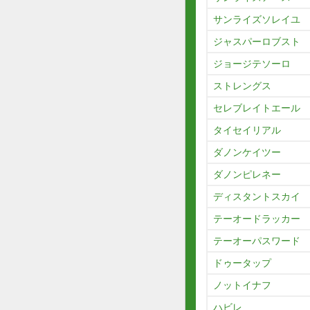
サンライズソレイユ
ジャスパーロブスト
ジョージテソーロ
ストレングス
セレブレイトエール
タイセイリアル
ダノンケイツー
ダノンピレネー
ディスタントスカイ
テーオードラッカー
テーオーパスワード
ドゥータップ
ノットイナフ
ハビレ