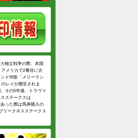
リカ独立戦争の際、本国
アメリカで2番目に古
ランド州歌「メリーラン
）のレイが贈呈されま
闘。その5年後、トラヴァ
クネスステークスは
があった際は馬券購入の
がプリークネスステークス