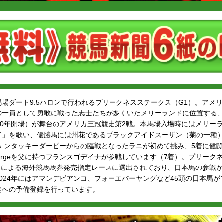
場ダート9.5ハロンで行われるプリークネスステークス（G1）。アメ
の一員として勇敢に戦った志士たちが多くいたメリーランドに位置する、
70年開場）が舞台のアメリカ三冠競走第2戦。本馬場入場時にはメリー
ド」を歌い、優勝馬には州花であるブラックアイドスーザン（菊の一種
、ケンタッキーダービーからの臨戦となったラニが初めて挑み、5着に健
ke Chargeを父に持つフランスゴデイナが参戦しています（7着）。プリー
界）による海外競馬馬券発売指定レースに選出されており、日本馬の参戦
024年にはアマンデビアンコ、フォーエバーヤングなど45頭の日本馬
走への予備登録を行っています。