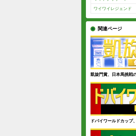
ワイワイレジェンド
関連ページ
凱旋門賞、日本馬挑戦
ドバイワールドカップ