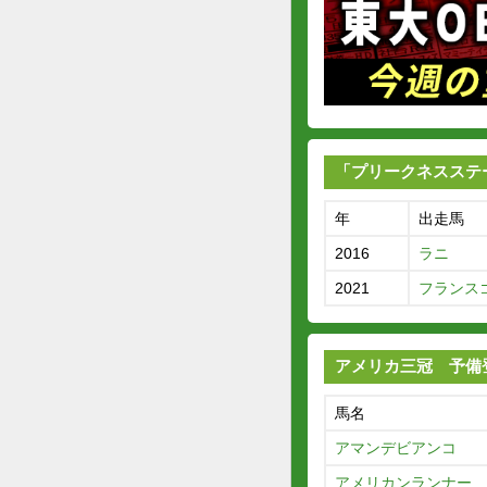
「プリークネスステ
年
出走馬
2016
ラニ
2021
フランス
アメリカ三冠 予備登
馬名
アマンデビアンコ
アメリカンランナー