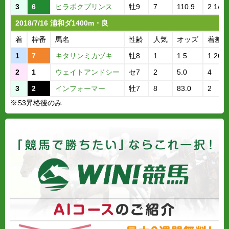
3
6
ヒラボクプリンス
牡9
7
110.9
2 1/2
2018/7/16 浦和ダ1400m・良
着
枠番
馬名
性齢
人気
オッズ
着差
1
7
キタサンミカヅキ
牡8
1
1.5
1.26.1
2
1
ウェイトアンドシー
セ7
2
5.0
4
3
2
インフォーマー
牡7
8
83.0
2
※S3昇格後のみ