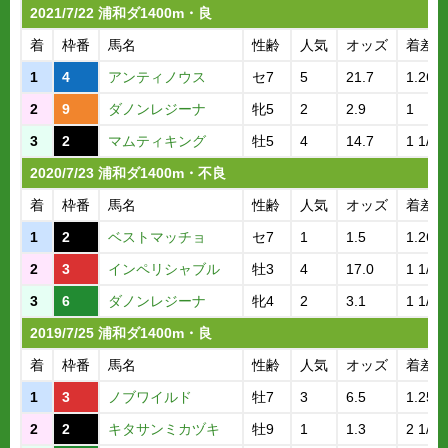
2021/7/22 浦和ダ1400m・良
着
枠番
馬名
性齢
人気
オッズ
着差
1
4
アンティノウス
セ7
5
21.7
1.26.7
2
9
ダノンレジーナ
牝5
2
2.9
1
3
2
マムティキング
牡5
4
14.7
1 1/2
2020/7/23 浦和ダ1400m・不良
着
枠番
馬名
性齢
人気
オッズ
着差
1
2
ベストマッチョ
セ7
1
1.5
1.26.1
2
3
インペリシャブル
牡3
4
17.0
1 1/2
3
6
ダノンレジーナ
牝4
2
3.1
1 1/2
2019/7/25 浦和ダ1400m・良
着
枠番
馬名
性齢
人気
オッズ
着差
1
3
ノブワイルド
牡7
3
6.5
1.25.7
2
2
キタサンミカヅキ
牡9
1
1.3
2 1/2