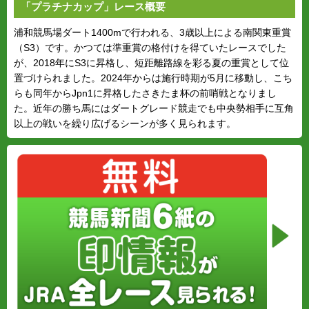
「プラチナカップ」レース概要
浦和競馬場ダート1400mで行われる、3歳以上による南関東重賞
（S3）です。かつては準重賞の格付けを得ていたレースでした
が、2018年にS3に昇格し、短距離路線を彩る夏の重賞として位
置づけられました。2024年からは施行時期が5月に移動し、こち
らも同年からJpn1に昇格したさきたま杯の前哨戦となりまし
た。近年の勝ち馬にはダートグレード競走でも中央勢相手に互角
以上の戦いを繰り広げるシーンが多く見られます。