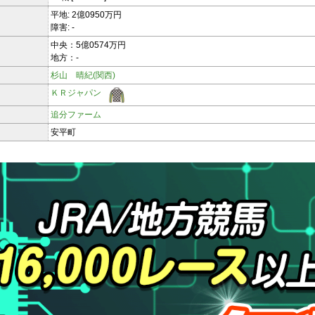
平地: 2億0950万円
障害: -
中央：5億0574万円
地方：-
杉山 晴紀(関西)
ＫＲジャパン
追分ファーム
安平町