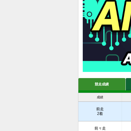
競走成績
成績
前走
2着
前々走