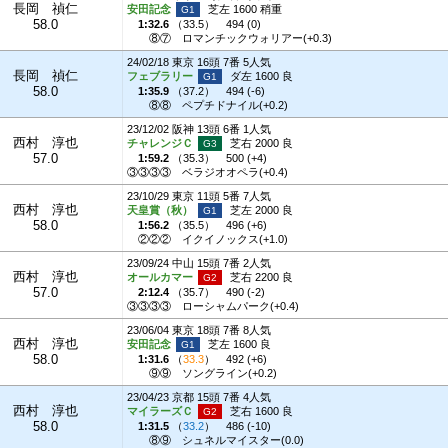
長岡 禎仁
安田記念
芝左 1600 稍重
58.0
1:32.6
（
33.5
）
494 (0)
⑧⑦
ロマンチックウォリアー(+0.3)
24/02/18 東京 16頭 7番 5人気
長岡 禎仁
フェブラリー
ダ左 1600 良
58.0
1:35.9
（
37.2
）
494 (-6)
⑧⑧
ペプチドナイル(+0.2)
23/12/02 阪神 13頭 6番 1人気
西村 淳也
チャレンジＣ
芝右 2000 良
57.0
1:59.2
（
35.3
）
500 (+4)
③③③③
ベラジオオペラ(+0.4)
23/10/29 東京 11頭 5番 7人気
西村 淳也
天皇賞（秋）
芝左 2000 良
58.0
1:56.2
（
35.5
）
496 (+6)
②②②
イクイノックス(+1.0)
23/09/24 中山 15頭 7番 2人気
西村 淳也
オールカマー
芝右 2200 良
57.0
2:12.4
（
35.7
）
490 (-2)
③③③③
ローシャムパーク(+0.4)
23/06/04 東京 18頭 7番 8人気
西村 淳也
安田記念
芝左 1600 良
58.0
1:31.6
（
33.3
）
492 (+6)
⑨⑨
ソングライン(+0.2)
23/04/23 京都 15頭 7番 4人気
西村 淳也
マイラーズＣ
芝右 1600 良
58.0
1:31.5
（
33.2
）
486 (-10)
⑧⑨
シュネルマイスター(0.0)