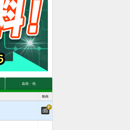
血統・他
動画