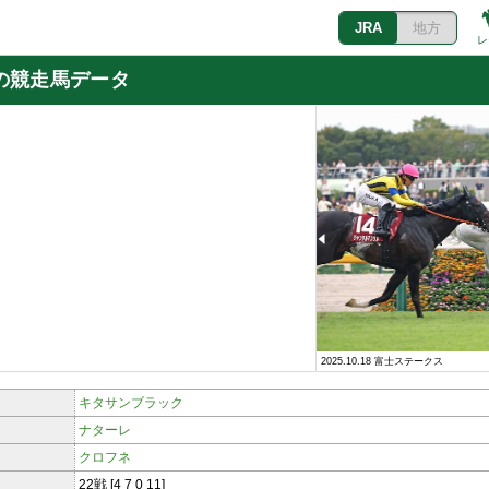
JRA
地方
レ
の競走馬データ
2025.10.18 富士ステークス
9.19 朝日杯セントライト記念
キタサンブラック
ナターレ
クロフネ
22戦 [4 7 0 11]