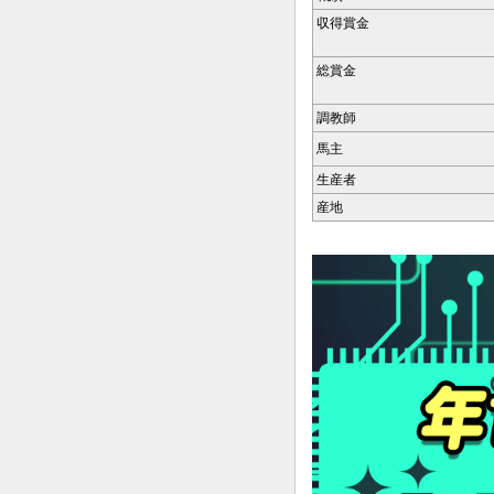
収得賞金
総賞金
調教師
馬主
生産者
産地