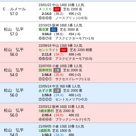
23/01/22 中山 14頭 10番 1人気
Ｃ．ルメール
ＡＪＣＣ
芝右 2200 良
57.0
2:14.0
（
35.2
）
496 (+2)
⑥④④⑥
ノースブリッジ(+0.5)
22/10/23 阪神 18頭 1番 1人気
松山 弘平
菊花賞
芝右 3000 良
57.0
3:04.0
（
38.0
）
494 (-4)
⑥⑥⑦④
アスクビクターモア(+1.6)
22/09/19 中山 13頭 9番 3人気
松山 弘平
セントライト
芝右 2200 稍重
56.0
2:11.8
（
34.7
）
498 (+8)
⑥⑥⑤④
アスクビクターモア(0.0)
22/07/03 小倉 10頭 2番 1人気
松山 弘平
国東特別
芝右 2000 良
54.0
1:56.8
（
35.4
）
490 (+2)
②②②①
サクセスドレーク(-1.1)
22/05/14 中京 9頭 6番 1人気
松山 弘平
あずさ賞
芝左 2000 重
56.0
1:59.8
（
34.4
）
488 (+2)
②②②②
セントカメリア(+0.2)
22/03/12 阪神 16頭 15番 1人気
松山 弘平
3歳未勝利
芝右 2000 良
56.0
2:00.4
（
34.8
）
486 (0)
④④④④
ブラックシールド(-0.7)
21/09/05 小倉 13頭 10番 3人気
松山 弘平
2歳新馬
芝右 1800 良
54.0
1:50.3
（
34.3
）
486