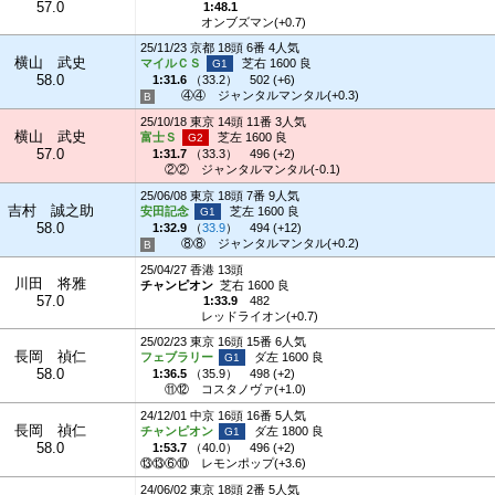
57.0
1:48.1
オンブズマン(+0.7)
25/11/23 京都 18頭 6番 4人気
横山 武史
マイルＣＳ
芝右 1600 良
58.0
1:31.6
（
33.2
）
502 (+6)
④④
ジャンタルマンタル(+0.3)
25/10/18 東京 14頭 11番 3人気
横山 武史
富士Ｓ
芝左 1600 良
57.0
1:31.7
（
33.3
）
496 (+2)
②②
ジャンタルマンタル(-0.1)
25/06/08 東京 18頭 7番 9人気
吉村 誠之助
安田記念
芝左 1600 良
58.0
1:32.9
（
33.9
）
494 (+12)
⑧⑧
ジャンタルマンタル(+0.2)
25/04/27 香港 13頭
川田 将雅
チャンピオン
芝右 1600 良
57.0
1:33.9
482
レッドライオン(+0.7)
25/02/23 東京 16頭 15番 6人気
長岡 禎仁
フェブラリー
ダ左 1600 良
58.0
1:36.5
（
35.9
）
498 (+2)
⑪⑫
コスタノヴァ(+1.0)
24/12/01 中京 16頭 16番 5人気
長岡 禎仁
チャンピオン
ダ左 1800 良
58.0
1:53.7
（
40.0
）
496 (+2)
⑬⑬⑥⑩
レモンポップ(+3.6)
24/06/02 東京 18頭 2番 5人気