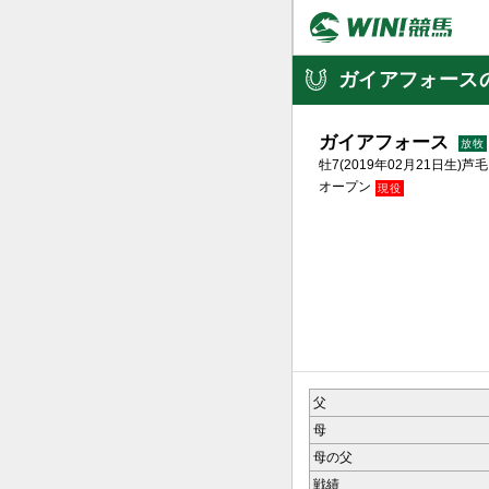
ガイアフォース
ガイアフォース
牡7(2019年02月21日生)芦毛
オープン
2022.0
父
母
母の父
戦績