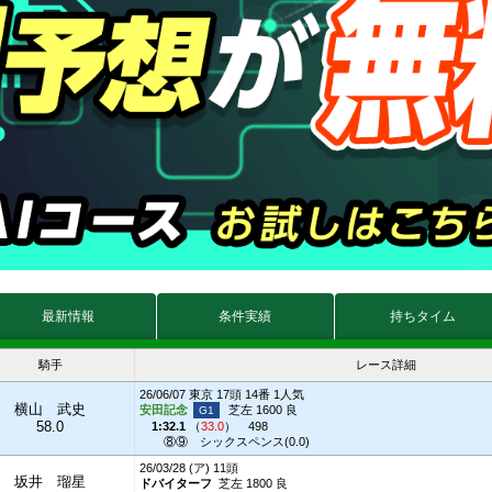
最新情報
条件実績
持ちタイム
騎手
レース詳細
26/06/07 東京 17頭 14番 1人気
横山 武史
安田記念
芝左 1600 良
58.0
1:32.1
（
33.0
）
498
⑧⑨
シックスペンス(0.0)
26/03/28 (ア) 11頭
坂井 瑠星
ドバイターフ
芝左 1800 良