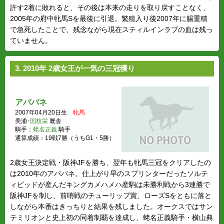
許す2着に敗れると、その後は本来の走りを取り戻すことなく、
2005年の府中牝馬Sを最後に引退。繁殖入り後2007年に腸重積
で急死したことで、残念ながら現在スティルインラブの血は残っ
ていません。
3. 2010年 2歳女王が一気の三冠獲り
アパパネ
2007年04月20日生
牝馬
美浦･
国枝栄
厩舎
騎手：
蛯名正義
騎手
通算成績：19戦7勝（うちG1・5勝）
2歳女王決定戦・阪神JFを勝ち、翌年も牝馬三冠をクリアしたの
は2010年のアパパネ。仕上がり早のスプリンターだったソルテ
ィビッドが産んだキングカメハメハ産駒は未勝利戦から3連勝で
阪神JFを制し、前哨戦のチューリップ賞、ローズSをともに落と
しながら本番はきっちりと結果を残しました。オークスではサン
テミリオンと史上初の同着制覇を達成し、蛯名正義騎手・横山典