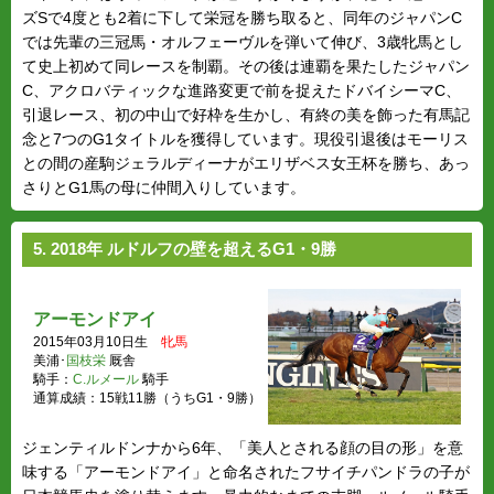
ズSで4度とも2着に下して栄冠を勝ち取ると、同年のジャパンC
では先輩の三冠馬・オルフェーヴルを弾いて伸び、3歳牝馬とし
て史上初めて同レースを制覇。その後は連覇を果たしたジャパン
C、アクロバティックな進路変更で前を捉えたドバイシーマC、
引退レース、初の中山で好枠を生かし、有終の美を飾った有馬記
念と7つのG1タイトルを獲得しています。現役引退後はモーリス
との間の産駒ジェラルディーナがエリザベス女王杯を勝ち、あっ
さりとG1馬の母に仲間入りしています。
5. 2018年 ルドルフの壁を超えるG1・9勝
アーモンドアイ
2015年03月10日生
牝馬
美浦･
国枝栄
厩舎
騎手：
C.ルメール
騎手
通算成績：15戦11勝（うちG1・9勝）
ジェンティルドンナから6年、「美人とされる顔の目の形」を意
味する「アーモンドアイ」と命名されたフサイチパンドラの子が