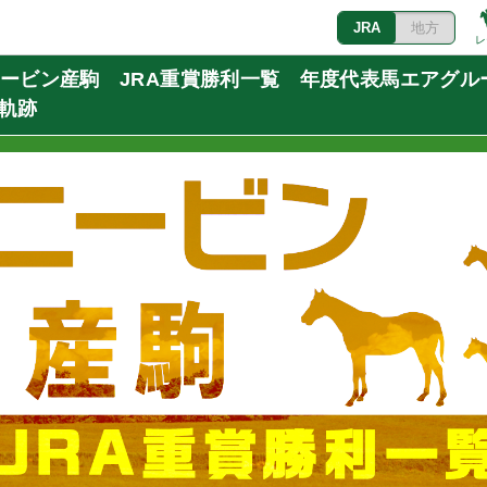
JRA
地方
レ
トニービン産駒 JRA重賞勝利一覧 年度代表馬エアグ
の軌跡