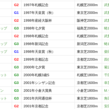
G2
1997年札幌記念
札幌芝2000m
武
G1
1997年天皇賞（秋）
東京芝2000m
武
G2
1998年産経大阪杯
阪神芝2000m
武
ラップ
G3
1998年七夕賞
福島芝2000m
蛯
G2
1998年札幌記念
札幌芝2000m
武
ラップ
G3
1998年新潟記念
新潟芝2000m
蛯
ラップ
G1
1998年天皇賞（秋）
東京芝2000m
柴
G2
1999年京都記念
京都芝2200m
四
ン
G3
2000年七夕賞
東京芝2000m
菊
ケット
G3
2000年札幌3歳S
札幌芝1800m
千
ノ
G3
2001年シンザン記念
京都芝1600m
幸
ダン
G3
2001年小倉大賞典
小倉芝1800m
M
ケット
G3
2001年共同通信杯
東京芝1800m
角
G2
2001年京都記念
京都芝2200m
安