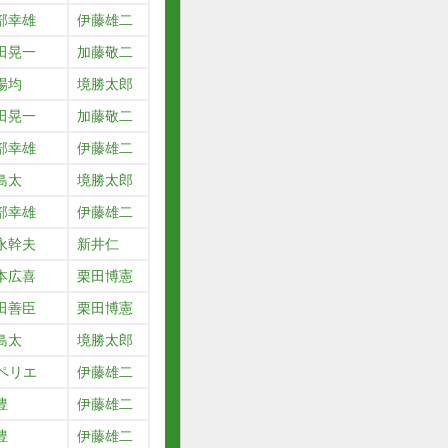
部幸雄
伊藤雄二
田晃一
加藤敬二
場均
境勝太郎
田晃一
加藤敬二
部幸雄
伊藤雄二
島太
境勝太郎
部幸雄
伊藤雄二
永幹夫
新井仁
本広喜
栗田博憲
田善臣
栗田博憲
島太
境勝太郎
.ペリエ
伊藤雄二
豊
伊藤雄二
豊
伊藤雄二