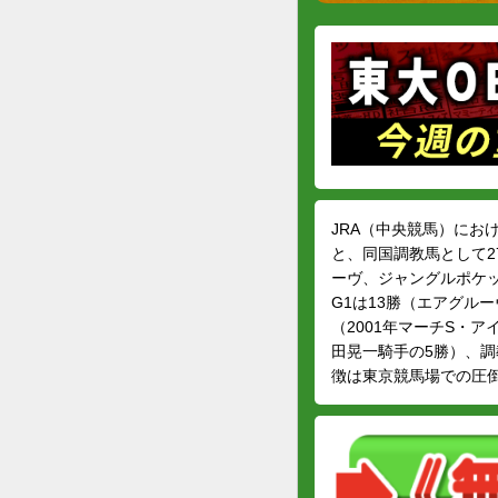
JRA（中央競馬）に
と、同国調教馬として
ーヴ、ジャングルポケ
G1は13勝（エアグル
（2001年マーチS・
田晃一騎手の5勝）、調
徴は東京競馬場での圧倒