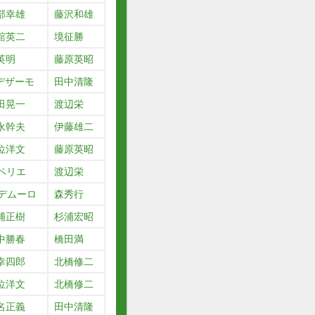
部幸雄
藤沢和雄
舘英二
境征勝
英明
藤原英昭
.デザーモ
田中清隆
田晃一
渡辺栄
永幹夫
伊藤雄二
位洋文
藤原英昭
.ペリエ
渡辺栄
.デムーロ
森秀行
浦正樹
杉浦宏昭
中勝春
橋田満
幸四郎
北橋修二
位洋文
北橋修二
名正義
田中清隆