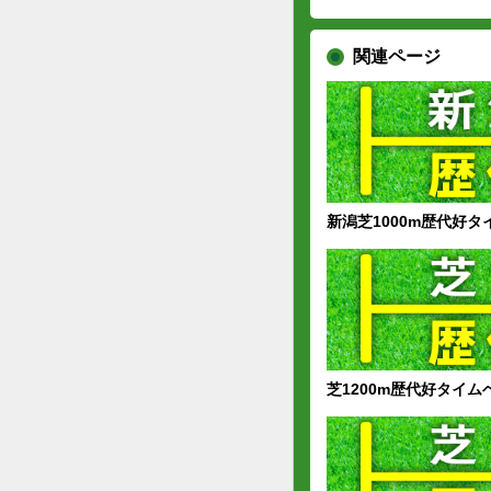
関連ページ
新潟芝1000m歴代好タ
芝1200m歴代好タイム