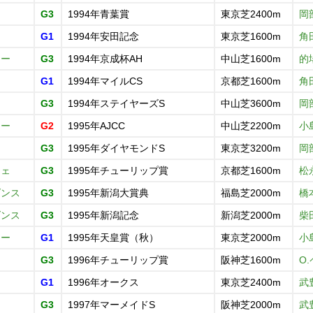
G3
1994年青葉賞
東京芝2400m
岡
ト
G1
1994年安田記念
東京芝1600m
角
オー
G3
1994年京成杯AH
中山芝1600m
的
ト
G1
1994年マイルCS
京都芝1600m
角
G3
1994年ステイヤーズS
中山芝3600m
岡
オー
G2
1995年AJCC
中山芝2200m
小
G3
1995年ダイヤモンドS
東京芝3200m
岡
チェ
G3
1995年チューリップ賞
京都芝1600m
松
ダンス
G3
1995年新潟大賞典
福島芝2000m
橋
ダンス
G3
1995年新潟記念
新潟芝2000m
柴
オー
G1
1995年天皇賞（秋）
東京芝2000m
小
G3
1996年チューリップ賞
阪神芝1600m
O
G1
1996年オークス
東京芝2400m
武
G3
1997年マーメイドS
阪神芝2000m
武