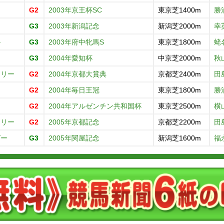
G2
2003年京王杯SC
東京芝1400m
勝
ノ
G3
2003年新潟記念
新潟芝2000m
幸
ル
G3
2003年府中牝馬S
東京芝1800m
蛯
ヌ
G3
2004年愛知杯
中京芝2000m
秋
ュリー
G2
2004年京都大賞典
京都芝2400m
田
G2
2004年毎日王冠
東京芝1800m
勝
ド
G2
2004年アルゼンチン共和国杯
東京芝2500m
横
ュリー
G2
2005年京都記念
京都芝2200m
田
ダー
G3
2005年関屋記念
新潟芝1600m
福