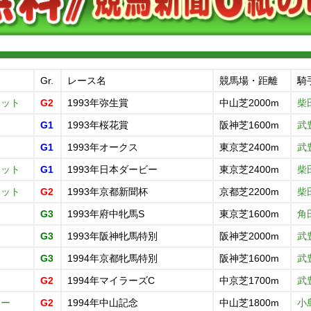
Gr.
レース名
競馬場・距離
騎
ケット
G2
1993年弥生賞
中山芝2000m
柴
G1
1993年桜花賞
阪神芝1600m
武
G1
1993年オークス
東京芝2400m
武
ケット
G1
1993年日本ダービー
東京芝2400m
柴
ケット
G2
1993年京都新聞杯
京都芝2200m
柴
ト
G3
1993年府中牝馬S
東京芝1600m
角
ト
G3
1993年阪神牝馬特別
阪神芝2000m
武
ト
G3
1994年京都牝馬特別
阪神芝1600m
武
ト
G2
1994年マイラーズC
中京芝1700m
武
オー
G2
1994年中山記念
中山芝1800m
小