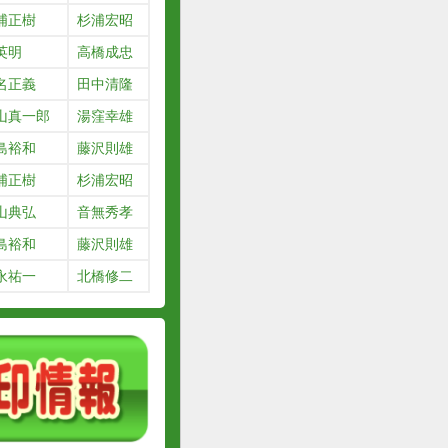
浦正樹
杉浦宏昭
英明
高橋成忠
名正義
田中清隆
山真一郎
湯窪幸雄
島裕和
藤沢則雄
浦正樹
杉浦宏昭
山典弘
音無秀孝
島裕和
藤沢則雄
永祐一
北橋修二