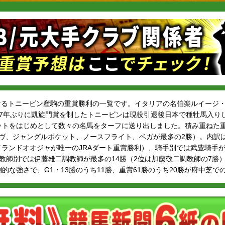
おけるトニービン産駒の重賞勝利の一覧です。イタリアの名伯楽ルイージ
27年ぶりに凱旋門賞を制したトニービンは現役引退後日本で種牡馬入り
ットをはじめとして数々の名馬をターフに送り出しました。積み重ねた重
ーヴ、ジャングルポケット、ノースフライト、ベガが最多の2勝）。内訳は
アイランドオオジャが唯一のJRAダート重賞勝利）、騎手別では武豊騎手が
教師別では伊藤雄二調教師が最多の14勝（2位は加藤敬二調教師の7勝
的な強さで、G1・13勝のうち11勝、重賞61勝のうち20勝が府中芝で