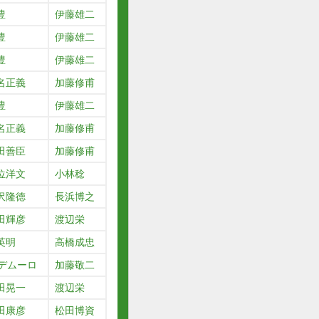
豊
伊藤雄二
豊
伊藤雄二
豊
伊藤雄二
名正義
加藤修甫
豊
伊藤雄二
名正義
加藤修甫
田善臣
加藤修甫
位洋文
小林稔
沢隆徳
長浜博之
田輝彦
渡辺栄
英明
高橋成忠
.デムーロ
加藤敬二
田晃一
渡辺栄
田康彦
松田博資