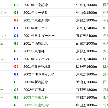
ス
G3
2001年中京記念
中京芝2000m
岡
オジャ
G3
2001年マーチS
中山ダ1800m
中
ザ
G2
2001年京都新聞杯
京都芝2000m
幸
ル
G1
2001年オークス
東京芝2400m
K
ケット
G1
2001年日本ダービー
東京芝2400m
角
ナム
G3
2001年函館記念
函館芝2000m
松
ザ
G3
2001年京阪杯
京都芝1800m
四
ケット
G1
2001年ジャパンC
東京芝2400m
O
G2
2001年阪神牝馬S
阪神芝1600m
M
G1
2002年NHKマイルC
東京芝1600m
勝
ャー
G3
2002年新潟記念
新潟芝2000m
田
ダー
G3
2002年京阪杯
京都芝1800m
武
ダー
G3
2003年京都金杯
京都芝1600m
四
ル
G3
2003年中山牝馬S
中山芝1800m
蛯