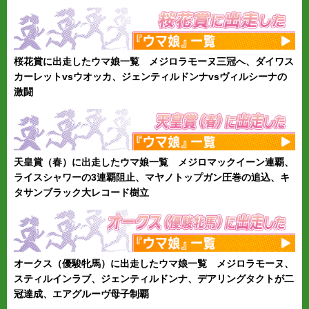
桜花賞に出走したウマ娘一覧 メジロラモーヌ三冠へ、ダイワス
カーレットvsウオッカ、ジェンティルドンナvsヴィルシーナの
激闘
天皇賞（春）に出走したウマ娘一覧 メジロマックイーン連覇、
ライスシャワーの3連覇阻止、マヤノトップガン圧巻の追込、キ
タサンブラック大レコード樹立
オークス（優駿牝馬）に出走したウマ娘一覧 メジロラモーヌ、
スティルインラブ、ジェンティルドンナ、デアリングタクトが二
冠達成、エアグルーヴ母子制覇