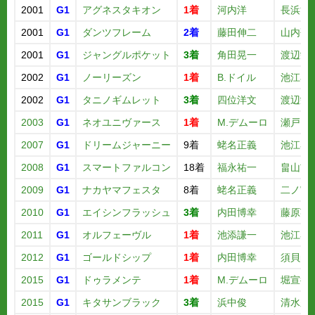
2001
G1
アグネスタキオン
1着
河内洋
長浜博
2001
G1
ダンツフレーム
2着
藤田伸二
山内研
2001
G1
ジャングルポケット
3着
角田晃一
渡辺栄
2002
G1
ノーリーズン
1着
B.ドイル
池江泰
2002
G1
タニノギムレット
3着
四位洋文
渡辺栄
2003
G1
ネオユニヴァース
1着
M.デムーロ
瀬戸口
2007
G1
ドリームジャーニー
9着
蛯名正義
池江泰
2008
G1
スマートファルコン
18着
福永祐一
畠山吉
2009
G1
ナカヤマフェスタ
8着
蛯名正義
二ノ宮
2010
G1
エイシンフラッシュ
3着
内田博幸
藤原英
2011
G1
オルフェーヴル
1着
池添謙一
池江泰
2012
G1
ゴールドシップ
1着
内田博幸
須貝尚
2015
G1
ドゥラメンテ
1着
M.デムーロ
堀宣行
2015
G1
キタサンブラック
3着
浜中俊
清水久