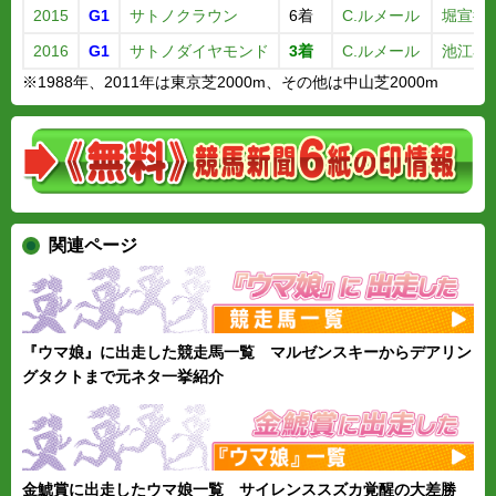
2015
G1
サトノクラウン
6着
C.ルメール
堀宣行
2016
G1
サトノダイヤモンド
3着
C.ルメール
池江泰
※1988年、2011年は東京芝2000m、その他は中山芝2000m
関連ページ
『ウマ娘』に出走した競走馬一覧 マルゼンスキーからデアリン
グタクトまで元ネタ一挙紹介
金鯱賞に出走したウマ娘一覧 サイレンススズカ覚醒の大差勝