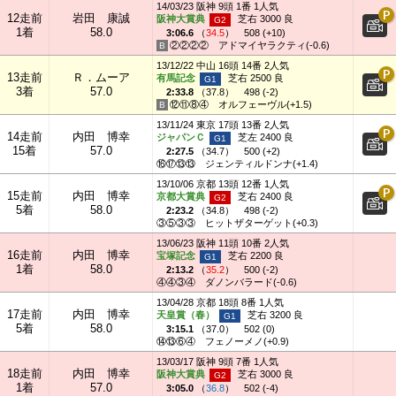
14/03/23 阪神 9頭 1番 1人気
12走前
岩田 康誠
阪神大賞典
芝右 3000 良
1着
58.0
3:06.6
（
34.5
）
508 (+10)
②②②②
アドマイヤラクティ(-0.6)
13/12/22 中山 16頭 14番 2人気
13走前
Ｒ．ムーア
有馬記念
芝右 2500 良
3着
57.0
2:33.8
（
37.8
）
498 (-2)
⑫⑪⑧④
オルフェーヴル(+1.5)
13/11/24 東京 17頭 13番 2人気
14走前
内田 博幸
ジャパンＣ
芝左 2400 良
15着
57.0
2:27.5
（
34.7
）
500 (+2)
⑯⑰⑬⑬
ジェンティルドンナ(+1.4)
13/10/06 京都 13頭 12番 1人気
15走前
内田 博幸
京都大賞典
芝右 2400 良
5着
58.0
2:23.2
（
34.8
）
498 (-2)
③⑤③③
ヒットザターゲット(+0.3)
13/06/23 阪神 11頭 10番 2人気
16走前
内田 博幸
宝塚記念
芝右 2200 良
1着
58.0
2:13.2
（
35.2
）
500 (-2)
④④③④
ダノンバラード(-0.6)
13/04/28 京都 18頭 8番 1人気
17走前
内田 博幸
天皇賞（春）
芝右 3200 良
5着
58.0
3:15.1
（
37.0
）
502 (0)
⑭⑬⑥④
フェノーメノ(+0.9)
13/03/17 阪神 9頭 7番 1人気
18走前
内田 博幸
阪神大賞典
芝右 3000 良
1着
57.0
3:05.0
（
36.8
）
502 (-4)