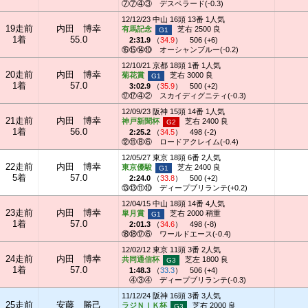
⑦⑦④③
デスペラード(-0.3)
12/12/23 中山 16頭 13番 1人気
19走前
内田 博幸
有馬記念
芝右 2500 良
1着
55.0
2:31.9
（
34.9
）
506 (+6)
⑯⑮⑭⑩
オーシャンブルー(-0.2)
12/10/21 京都 18頭 1番 1人気
20走前
内田 博幸
菊花賞
芝右 3000 良
1着
57.0
3:02.9
（
35.9
）
500 (+2)
⑰⑰④②
スカイディグニティ(-0.3)
12/09/23 阪神 15頭 14番 1人気
21走前
内田 博幸
神戸新聞杯
芝右 2400 良
1着
56.0
2:25.2
（
34.5
）
498 (-2)
⑫⑪⑧⑥
ロードアクレイム(-0.4)
12/05/27 東京 18頭 6番 2人気
22走前
内田 博幸
東京優駿
芝左 2400 良
5着
57.0
2:24.0
（
33.8
）
500 (+2)
⑬⑬⑪⑩
ディープブリランテ(+0.2)
12/04/15 中山 18頭 14番 4人気
23走前
内田 博幸
皐月賞
芝右 2000 稍重
1着
57.0
2:01.3
（
34.6
）
498 (-8)
⑱⑱⑰⑥
ワールドエース(-0.4)
12/02/12 東京 11頭 3番 2人気
24走前
内田 博幸
共同通信杯
芝左 1800 良
1着
57.0
1:48.3
（
33.3
）
506 (+4)
④③④
ディープブリランテ(-0.3)
11/12/24 阪神 16頭 3番 3人気
25走前
安藤 勝己
ラジＮＩＫ杯
芝右 2000 良