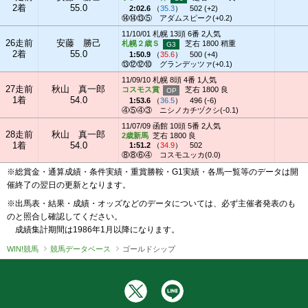
2着
55.0
2:02.6
（
35.3
）
502 (+2)
⑭⑭⑬⑤
アダムスピーク(+0.2)
11/10/01 札幌 13頭 6番 2人気
26走前
安藤 勝己
札幌２歳Ｓ
芝右 1800 稍重
2着
55.0
1:50.9
（
35.6
）
500 (+4)
⑬⑫⑫⑩
グランデッツァ(+0.1)
11/09/10 札幌 8頭 4番 1人気
27走前
秋山 真一郎
コスモス賞
芝右 1800 良
1着
54.0
1:53.6
（
36.5
）
496 (-6)
④⑤④③
ニシノカチヅクシ(-0.1)
11/07/09 函館 10頭 5番 2人気
28走前
秋山 真一郎
2歳新馬
芝右 1800 良
1着
54.0
1:51.2
（
34.9
）
502
⑧⑧⑥④
コスモユッカ(0.0)
※総賞金・通算成績・条件実績・重賞勝鞍・G1実績・各馬一覧等のデータは開
催終了の翌日の更新となります。
※出馬表・結果・成績・オッズなどのデータについては、必ず主催者発表のも
のと照合し確認してください。
成績集計期間は1986年1月以降になります。
WIN!競馬
競馬データベース
ゴールドシップ