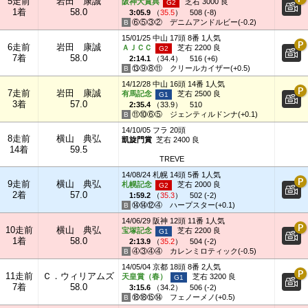
5走前
岩田 康誠
阪神大賞典
芝右 3000 良
1着
58.0
3:05.9
（
35.5
）
508 (-8)
⑥⑤③②
デニムアンドルビー(-0.2)
15/01/25 中山 17頭 8番 1人気
6走前
岩田 康誠
ＡＪＣＣ
芝右 2200 良
7着
58.0
2:14.1
（
34.4
）
516 (+6)
⑬⑨⑧⑪
クリールカイザー(+0.5)
14/12/28 中山 16頭 14番 1人気
7走前
岩田 康誠
有馬記念
芝右 2500 良
3着
57.0
2:35.4
（
33.9
）
510
⑪⑩⑥⑤
ジェンティルドンナ(+0.1)
14/10/05 フラ 20頭
8走前
横山 典弘
凱旋門賞
芝右 2400 良
14着
59.5
TREVE
14/08/24 札幌 14頭 5番 1人気
9走前
横山 典弘
札幌記念
芝右 2000 良
2着
57.0
1:59.2
（
35.3
）
502 (-2)
⑭⑭⑫④
ハープスター(+0.1)
14/06/29 阪神 12頭 11番 1人気
10走前
横山 典弘
宝塚記念
芝右 2200 良
1着
58.0
2:13.9
（
35.2
）
504 (-2)
④③④④
カレンミロティック(-0.5)
14/05/04 京都 18頭 8番 2人気
11走前
Ｃ．ウィリアムズ
天皇賞（春）
芝右 3200 良
7着
58.0
3:15.6
（
34.2
）
506 (-2)
⑱⑱⑮⑭
フェノーメノ(+0.5)