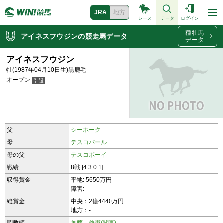
JRA
地方
レース
データ
ログイン
種牡馬
アイネスフウジンの競走馬データ
データ
アイネスフウジン
牡(1987年04月10日生)黒鹿毛
オープン
父
シーホーク
母
テスコパール
母の父
テスコボーイ
戦績
8戦 [4 3 0 1]
収得賞金
平地: 5650万円
障害: -
総賞金
中央：2億4440万円
地方：-
調教師
加藤 修甫(関東)