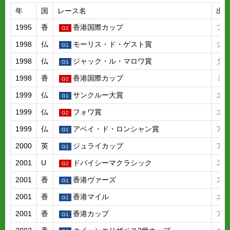
年
国
レース名
出
1995
香
香港国際カップ
フ
1998
仏
モーリス・ド・ゲスト賞
シ
1998
仏
ジャック・ル・マロワ賞
タ
1998
香
香港国際カップ
ミ
1999
仏
サンクルー大賞
エ
1999
仏
フォワ賞
エ
1999
仏
アベイ・ド・ロンシャン賞
ア
2000
英
ジュライカップ
ア
2001
U
ドバイシーマクラシック
ス
2001
香
香港ヴァーズ
ス
2001
香
香港マイル
エ
2001
香
香港カップ
ア