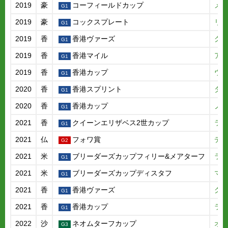
2019
豪
コーフィールドカップ
メ
2019
豪
コックスプレート
リ
2019
香
香港ヴァーズ
グ
2019
香
香港マイル
ア
2019
香
香港カップ
ウ
2020
香
香港スプリント
ダ
2020
香
香港カップ
ノ
2021
香
クイーンエリザベス2世カップ
ラ
2021
仏
フォワ賞
デ
2021
米
ブリーダーズカップフィリー&メアターフ
ラ
2021
米
ブリーダーズカップディスタフ
マ
2021
香
香港ヴァーズ
グ
2021
香
香港カップ
ラ
2022
沙
ネオムターフカップ
オ