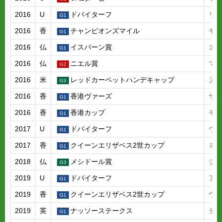
2016
U
ドバイターフ
リ
2016
香
チャンピオンズマイル
モ
2016
仏
イスパーン賞
エ
2016
仏
ニエル賞
マ
2016
米
レッドカーペットハンデキャップ
ヌ
2016
香
香港ヴァーズ
サ
2016
香
香港カップ
モ
2017
U
ドバイターフ
ヴ
2017
香
クイーンエリザベス2世カップ
ネ
2018
仏
メシドール賞
ジ
2019
U
ドバイターフ
ア
2019
香
クイーンエリザベス2世カップ
ウ
2019
英
ナッソーステークス
デ