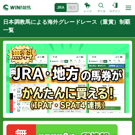
JRA
地方
レース
データ
ログイン
日本調教馬による海外グレードレース（重賞）制覇
一覧