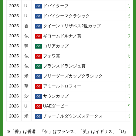
2025
U
ドバイターフ
ソ
2025
U
ドバイシーマクラシック
ダ
2025
香
クイーンエリザベス2世カップ
タ
2025
仏
ギヨームドルナノ賞
ア
2025
韓
コリアカップ
デ
2025
仏
フォワ賞
ビ
2025
仏
プランスドランジュ賞
ク
2025
米
ブリーダーズカップクラシック
フ
2026
華
アミールトロフィー
デ
2026
沙
サウジカップ
フ
2026
U
UAEダービー
ワ
2026
米
チャーチルダウンズステークス
テ
※「香」は香港、「仏」はフランス、「英」はイギリス、「U」