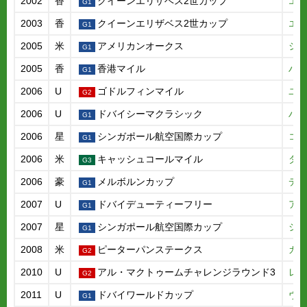
2002
香
クイーンエリザベス2世カップ
エ
2003
香
クイーンエリザベス2世カップ
エ
2005
米
アメリカンオークス
シ
2005
香
香港マイル
ハ
2006
U
ゴドルフィンマイル
ユ
2006
U
ドバイシーマクラシック
ハ
2006
星
シンガポール航空国際カップ
コ
2006
米
キャッシュコールマイル
ダ
2006
豪
メルボルンカップ
デ
2007
U
ドバイデューティーフリー
ア
2007
星
シンガポール航空国際カップ
シ
2008
米
ピーターパンステークス
カ
2010
U
アル・マクトゥームチャレンジラウンド3
レ
2011
U
ドバイワールドカップ
ヴ