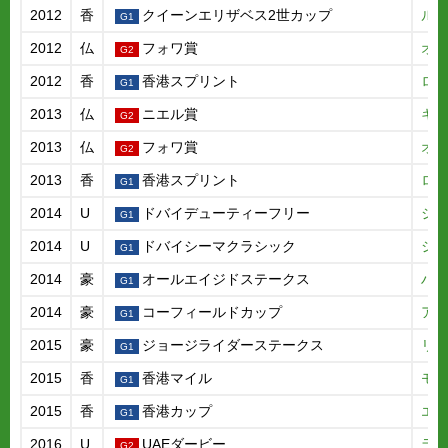
2012
香
クイーンエリザベス2世カップ
ル
2012
仏
フォワ賞
オ
2012
香
香港スプリント
ロ
2013
仏
ニエル賞
キ
2013
仏
フォワ賞
オ
2013
香
香港スプリント
ロ
2014
U
ドバイデューティーフリー
ジ
2014
U
ドバイシーマクラシック
ジ
2014
豪
オールエイジドステークス
ハ
2014
豪
コーフィールドカップ
ア
2015
豪
ジョージライダーステークス
リ
2015
香
香港マイル
モ
2015
香
香港カップ
エ
2016
U
UAEダービー
ラ