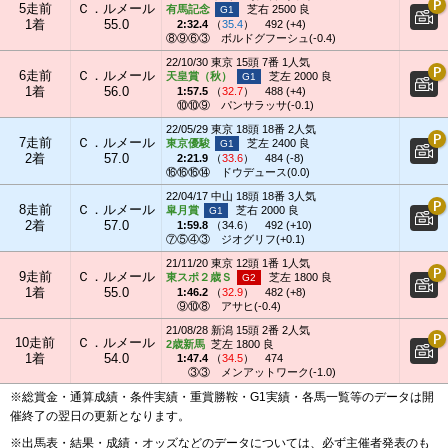
5走前
Ｃ．ルメール
有馬記念
芝右 2500 良
1着
55.0
2:32.4
（
35.4
）
492 (+4)
⑧⑨⑥③
ボルドグフーシュ(-0.4)
22/10/30 東京 15頭 7番 1人気
6走前
Ｃ．ルメール
天皇賞（秋）
芝左 2000 良
1着
56.0
1:57.5
（
32.7
）
488 (+4)
⑩⑩⑨
パンサラッサ(-0.1)
22/05/29 東京 18頭 18番 2人気
7走前
Ｃ．ルメール
東京優駿
芝左 2400 良
2着
57.0
2:21.9
（
33.6
）
484 (-8)
⑯⑯⑯⑭
ドウデュース(0.0)
22/04/17 中山 18頭 18番 3人気
8走前
Ｃ．ルメール
皐月賞
芝右 2000 良
2着
57.0
1:59.8
（
34.6
）
492 (+10)
⑦⑤④③
ジオグリフ(+0.1)
21/11/20 東京 12頭 1番 1人気
9走前
Ｃ．ルメール
東スポ２歳Ｓ
芝左 1800 良
1着
55.0
1:46.2
（
32.9
）
482 (+8)
⑨⑩⑧
アサヒ(-0.4)
21/08/28 新潟 15頭 2番 2人気
10走前
Ｃ．ルメール
2歳新馬
芝左 1800 良
1着
54.0
1:47.4
（
34.5
）
474
③③
メンアットワーク(-1.0)
※総賞金・通算成績・条件実績・重賞勝鞍・G1実績・各馬一覧等のデータは開
催終了の翌日の更新となります。
※出馬表・結果・成績・オッズなどのデータについては、必ず主催者発表のも