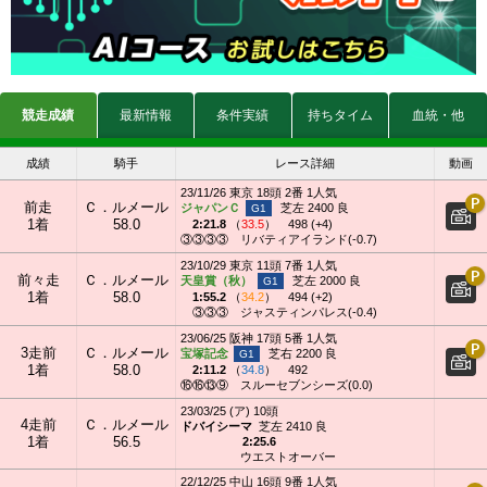
競走成績
最新情報
条件実績
持ちタイム
血統・他
成績
騎手
レース詳細
動画
23/11/26 東京 18頭 2番 1人気
前走
Ｃ．ルメール
ジャパンＣ
芝左 2400 良
1着
58.0
2:21.8
（
33.5
）
498 (+4)
③③③③
リバティアイランド(-0.7)
23/10/29 東京 11頭 7番 1人気
前々走
Ｃ．ルメール
天皇賞（秋）
芝左 2000 良
1着
58.0
1:55.2
（
34.2
）
494 (+2)
③③③
ジャスティンパレス(-0.4)
23/06/25 阪神 17頭 5番 1人気
3走前
Ｃ．ルメール
宝塚記念
芝右 2200 良
1着
58.0
2:11.2
（
34.8
）
492
⑯⑯⑬⑨
スルーセブンシーズ(0.0)
23/03/25 (ア) 10頭
4走前
Ｃ．ルメール
ドバイシーマ
芝左 2410 良
1着
56.5
2:25.6
ウエストオーバー
22/12/25 中山 16頭 9番 1人気