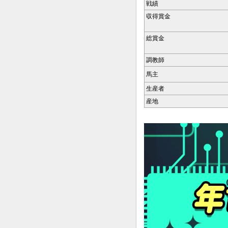
戦績
収得賞金
総賞金
調教師
馬主
生産者
産地