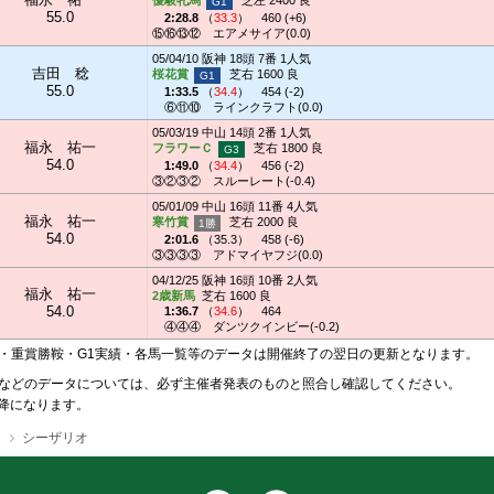
優駿牝馬
芝左 2400 良
55.0
2:28.8
（
33.3
）
460 (+6)
⑮⑯⑬⑫
エアメサイア(0.0)
05/04/10 阪神 18頭 7番 1人気
吉田 稔
桜花賞
芝右 1600 良
55.0
1:33.5
（
34.4
）
454 (-2)
⑥⑪⑩
ラインクラフト(0.0)
05/03/19 中山 14頭 2番 1人気
福永 祐一
フラワーＣ
芝右 1800 良
54.0
1:49.0
（
34.4
）
456 (-2)
③②③②
スルーレート(-0.4)
05/01/09 中山 16頭 11番 4人気
福永 祐一
寒竹賞
芝右 2000 良
54.0
2:01.6
（
35.3
）
458 (-6)
③③③③
アドマイヤフジ(0.0)
04/12/25 阪神 16頭 10番 2人気
福永 祐一
2歳新馬
芝右 1600 良
54.0
1:36.7
（
34.6
）
464
④④④
ダンツクインビー(-0.2)
・重賞勝鞍・G1実績・各馬一覧等のデータは開催終了の翌日の更新となります。
などのデータについては、必ず主催者発表のものと照合し確認してください。
以降になります。
シーザリオ