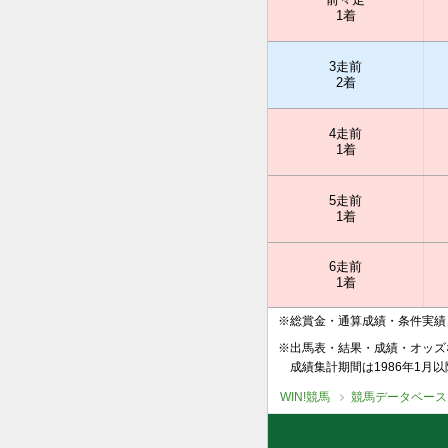
1着
3走前
2着
4走前
1着
5走前
1着
6走前
1着
※総賞金・通算成績・条件実績
※出馬表・結果・成績・オッズ
成績集計期間は1986年1月
WIN!競馬
競馬データベース