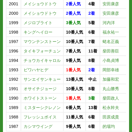
2001
メイショウドトウ
2番人気
4着
安田康彦
2000
メイショウドトウ
2番人気
2着
安田康彦
1999
メジロブライト
3番人気
5着
河内洋
1998
キングヘイロー
10番人気
6着
福永祐一
1997
マウンテンストーン
10番人気
7着
蛯名正義
1996
タイキフォーチュン
7番人気
11着
柴田善臣
1994
チョウカイキャロル
9番人気
8着
小島貞博
1993
ビワハヤヒデ
1番人気
2着
岡部幸雄
1992
サンエイサンキュー
13番人気
中止
加藤和宏
1991
オサイチジョージ
10番人気
8着
丸山勝秀
1990
ホワイトストーン
1番人気
3着
柴田政人
1989
ミスターシクレノン
6番人気
13着
松永幹夫
1988
フレッシュボイス
11番人気
6着
田原成貴
1987
カシマウイング
9番人気
6着
的場均