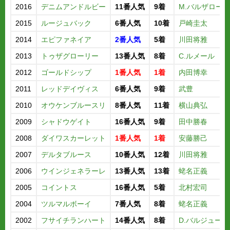
2016
デニムアンドルビー
11番人気
9着
M.バルザローナ
2015
ルージュバック
6番人気
10着
戸崎圭太
2014
エピファネイア
2番人気
5着
川田将雅
2013
トゥザグローリー
13番人気
8着
C.ルメール
2012
ゴールドシップ
1番人気
1着
内田博幸
2011
レッドデイヴィス
6番人気
9着
武豊
2010
オウケンブルースリ
8番人気
11着
横山典弘
2009
シャドウゲイト
16番人気
9着
田中勝春
2008
ダイワスカーレット
1番人気
1着
安藤勝己
2007
デルタブルース
10番人気
12着
川田将雅
2006
ウインジェネラーレ
13番人気
13着
蛯名正義
2005
コイントス
16番人気
5着
北村宏司
2004
ツルマルボーイ
7番人気
8着
蛯名正義
2002
フサイチランハート
14番人気
8着
D.バルジュー