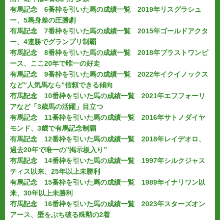
有馬記念 6番枠を引いた馬の成績一覧 2019年リスグラシュ
ー、5馬身差の圧勝劇
有馬記念 7番枠を引いた馬の成績一覧 2015年ゴールドアクタ
ー、4連勝でグランプリ制覇
有馬記念 8番枠を引いた馬の成績一覧 2018年ブラストワンピ
ース、ここ20年で唯一の好走
有馬記念 9番枠を引いた馬の成績一覧 2022年イクイノックス
など”人気馬なら”信頼できる傾向
有馬記念 10番枠を引いた馬の成績一覧 2021年エフフォーリ
アなど「3歳馬の活躍」目立つ
有馬記念 11番枠を引いた馬の成績一覧 2016年サトノダイヤ
モンド、3歳で有馬記念制覇
有馬記念 12番枠を引いた馬の成績一覧 2018年レイデオロ、
過去20年で唯一の”掲示板入り”
有馬記念 14番枠を引いた馬の成績一覧 1997年シルクジャス
ティス以来、25年以上未勝利
有馬記念 15番枠を引いた馬の成績一覧 1989年イナリワン以
来、30年以上未勝利
有馬記念 16番枠を引いた馬の成績一覧 2023年スターズオン
アース、壁をぶち破る殊勲の2着