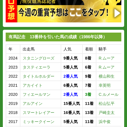
有馬記念 13番枠を引いた馬の成績（1986年以降）
年
出走馬
人気
着順
騎手
2024
スタニングローズ
9番人気
8着
R.ムーア
2023
タスティエーラ
5番人気
6着
R.ムーア
2022
タイトルホルダー
2番人気
9着
横山和生
2021
アカイイト
6番人気
7着
幸英明
2020
フィエールマン
2番人気
3着
C.ルメール
2019
アルアイン
15番人気
11着
松山弘平
2018
スマートレイアー
16番人気
13着
戸崎圭太
2017
ミッキークイーン
5番人気
11着
浜中俊