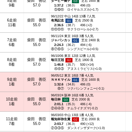
5走前
柴田 善臣
ダービー卿チ
芝右 1600 重
9着
57.0
1:37.2
（
38.0
）
496 (0)
⑤⑩⑪
ロイヤルスズカ(+1.7)
96/12/22 中山 14頭 13番 7人気
6走前
柴田 善臣
有馬記念
芝右 2500 良
11着
55.0
2:36.5
（
38.7
）
496 (+2)
⑪⑪⑪⑪
サクラローレル(+2.7)
96/11/24 東京 16頭 3番 5人気
7走前
柴田 善臣
ジャパンカッ
芝左 2400 良
6着
55.0
2:24.3
（
36.2
）
494 (-6)
⑧⑦⑥⑤
シングスピール(+0.5)
96/10/06 東京 12頭 12番 1人気
8走前
柴田 善臣
毎日王冠
芝左 1800 良
8着
57.0
1:46.8
（
35.7
）
500 (+14)
④④③
アヌスミラビリス(+1.0)
96/05/12 東京 18頭 7番 4人気
9走前
柴田 善臣
ＮＨＫマイル
芝左 1600 良
1着
57.0
1:32.6
（
34.8
）
486 (0)
⑧⑦
ツクバシンフォニー(-0.1)
96/03/24 阪神 16頭 6番 3人気
10走前
柴田 善臣
毎日杯
芝右 2000 良
1着
55.0
2:01.1
（
35.3
）
486 (-4)
②④④③
ナムライナズマ(-0.2)
96/03/03 中山 13頭 1番 4人気
11走前
柴田 善臣
報知杯弥生賞
芝右 2000 良
7着
55.0
2:03.7
（
36.3
）
490 (+12)
②③③⑤
ダンスインザダーク(+1.0)