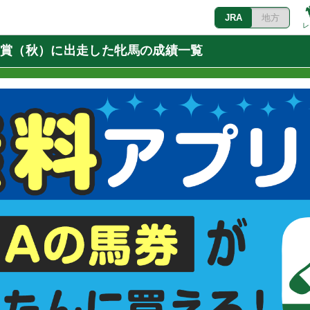
JRA
地方
レ
天皇賞（秋）に出走した牝馬の成績一覧