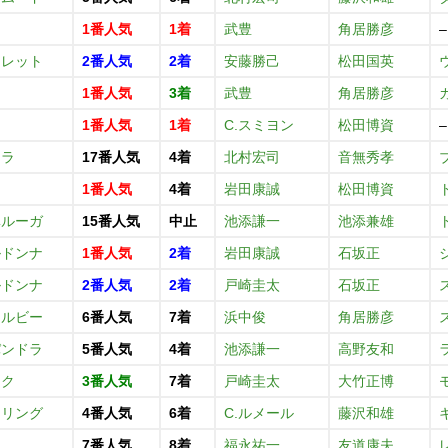
1番人気
1着
武豊
角居勝彦
–
ーレット
2番人気
2着
安藤勝己
松田国英
1番人気
3着
武豊
角居勝彦
タ
1番人気
1着
C.スミヨン
松田博資
–
クラ
17番人気
4着
北村宏司
音無秀孝
タ
1番人気
4着
岩田康誠
松田博資
ベルーガ
15番人気
中止
池添謙一
池添兼雄
ルドンナ
1番人気
2着
岩田康誠
石坂正
ルドンナ
2番人気
2着
戸崎圭太
石坂正
ドルビー
6番人気
7着
浜中俊
角居勝彦
パンドラ
5番人気
4着
池添謙一
高野友和
ック
3番人気
7着
戸崎圭太
大竹正博
ーリング
4番人気
6着
C.ルメール
藤沢和雄
7番人気
8着
福永祐一
友道康夫