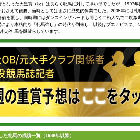
試行となった天皇賞（秋）は長らく牝馬に対して厚い壁でしたが、1997
おさえて優勝、当時としてはまさに歴史的偉業でした。2005年には札
低評価を覆し、同時期にはダンスインザムードも同じく二桁人気で二度激
場により本格的な「牝馬強し」の時代が到来し、以後はブエナビスタ、
名牝が牡馬を蹴散らしています。
た牝馬の成績一覧（1986年以降）