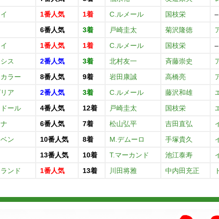
アイ
1番人気
1着
C.ルメール
国枝栄
–
ト
6番人気
3着
戸崎圭太
菊沢隆徳
アイ
1番人気
1着
C.ルメール
国枝栄
–
ネシス
2番人気
3着
北村友一
斉藤崇史
トカラー
8番人気
9着
岩田康誠
高橋亮
グリア
2番人気
3着
C.ルメール
藤沢和雄
ケドール
4番人気
12着
戸崎圭太
国枝栄
ーナ
6番人気
7着
松山弘平
吉田直弘
ーベン
10番人気
8着
M.デムーロ
手塚貴久
13番人気
10着
T.マーカンド
池江泰寿
イランド
1番人気
13着
川田将雅
中内田充正