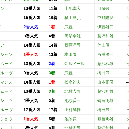
ピン
13番人気
11着
土肥幸広
加藤敬二
15番人気
16着
横山典弘
中野隆良
ヴ
2番人気
1着
武豊
伊藤雄二
–
ー
8番人気
4着
岡部幸雄
藤沢和雄
ビア
14番人気
14着
郷原洋司
佐山優
ーシャン
1番人気
13着
本田優
西浦勝一
ザムード
13番人気
2着
C.ルメール
藤沢和雄
グルーヴ
9番人気
3着
武豊
橋田満
ロマンス
14番人気
1着
松永幹夫
山本正司
–
ザムード
13番人気
3着
北村宏司
藤沢和雄
ウショウ
4番人気
5着
池添謙一
鶴留明雄
グルーヴ
17番人気
17着
上村洋行
橋田満
ウショウ
1番人気
5着
池添謙一
鶴留明雄
ザムード
5番人気
6着
北村宏司
藤沢和雄