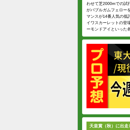
わせて芝2000mでの
がバブルガムフェローを
マンスが14番人気の
イワスカーレットの登
ーモンドアイといった
天皇賞（秋）に出走し