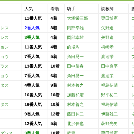
人気
着順
騎手
調教師
キ
11番人気
4着
大塚栄三郎
栗田博憲
トレス
2番人気
8着
岡部幸雄
矢野進
トレス
3番人気
4着
岡部幸雄
矢野進
ション
11番人気
4着
的場均
柄崎孝
ショウ
7番人気
5着
角田晃一
渡辺栄
ブラス
13番人気
10着
田中勝春
田中良平
ショウ
7番人気
6着
角田晃一
渡辺栄
クタス
4番人気
9着
村本善之
福島信晴
16番人気
10着
加藤和宏
野平祐二
クタス
16番人気
10着
村本善之
福島信晴
コ
9番人気
12着
藤田伸二
伊藤雄二
12番人気
5着
北沢伸也
荻野光男
ュダンス
3番人気
10着
武豊
栗田博憲