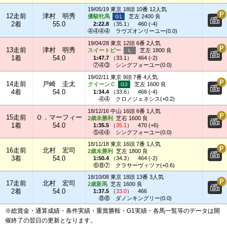
19/05/19 東京 18頭 10番 12人気
12走前
津村 明秀
優駿牝馬
芝左 2400 良
2着
55.0
2:22.8
（
35.1
）
460 (-4)
④④④④
ラヴズオンリーユー(0.0)
19/04/28 東京 12頭 6番 2人気
13走前
津村 明秀
スイートピー
芝左 1800 良
1着
54.0
1:47.7
（
33.1
）
464 (-2)
⑦④③
シングフォーユー(0.0)
19/02/11 東京 9頭 7番 4人気
14走前
戸崎 圭太
クイーンＣ
芝左 1600 良
4着
54.0
1:34.4
（
33.6
）
466 (-4)
④④
クロノジェネシス(+0.2)
18/12/16 中山 16頭 6番 1人気
15走前
Ｏ．マーフィー
2歳未勝利
芝右 1600 良
1着
54.0
1:35.5
（
35.1
）
470 (+6)
⑤④④
シングフォーユー(0.0)
18/11/18 東京 16頭 7番 1人気
16走前
北村 宏司
2歳未勝利
芝左 1800 良
3着
54.0
1:50.4
（
34.3
）
464 (-2)
⑥⑧⑦
クラサーヴィツァ(+0.6)
18/10/08 東京 18頭 13番 3人気
17走前
北村 宏司
2歳新馬
芝左 1600 良
2着
54.0
1:37.5
（
33.0
）
466
⑧⑧
ダノンキングリー(0.0)
※総賞金・通算成績・条件実績・重賞勝鞍・G1実績・各馬一覧等のデータは開
催終了の翌日の更新となります。