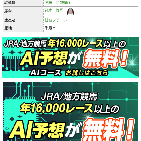
調教師
国枝 栄(関東)
鈴木 隆司
馬主
生産者
社台ファーム
産地
千歳市