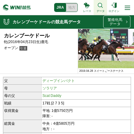
JRA
地方
レース
データ
ログイン
繁殖牝馬
カレンブーケドールの競走馬データ
データ
カレンブーケドール
牝(2016年04月23日生)鹿毛
オープン
2019.04.28 スイートピーステークス
2019.04.28 スイートピーステークス
父
ディープインパクト
母
ソラリア
母の父
Scat Daddy
戦績
17戦 [2 7 3 5]
収得賞金
平地: 1億5750万円
障害: -
総賞金
中央：4億5805万円
地方：-