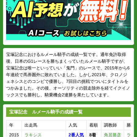
宝塚記念におけるルメール騎手の成績一覧です。通年免許取得
後、日本のG1レースを勝ちまくっていたルメール騎手ですが、
宝塚記念は唯一といっていい「鬼門」のレースで、2015年から6
年連続で馬券圏外に敗れていました。しかし2021年、クロノジ
ェネシスとのコンビで優勝し、7回目の挑戦でついにタイトルを
つかみました。その後、オーソリティの競走除外を経てイクイノ
ックスでも勝利し、騎乗機会2連勝を果たしています。
宝塚記念 ルメール騎手の成績一覧
年
出走馬
人気
着順
調教師
勝ち
2015
ラキシス
2番人気
8着
角居勝彦
ラブ