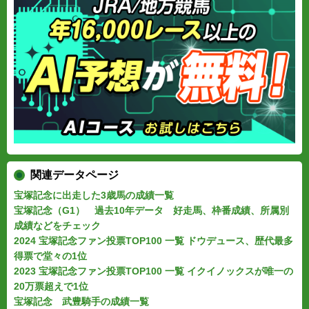
関連データページ
宝塚記念に出走した3歳馬の成績一覧
宝塚記念（G1） 過去10年データ 好走馬、枠番成績、所属別
成績などをチェック
2024 宝塚記念ファン投票TOP100 一覧 ドウデュース、歴代最多
得票で堂々の1位
2023 宝塚記念ファン投票TOP100 一覧 イクイノックスが唯一の
20万票超えで1位
宝塚記念 武豊騎手の成績一覧