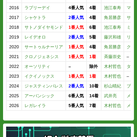
2016
ラブリーデイ
4番人気
4着
池江泰寿
マリ
2017
シャケトラ
2番人気
4着
角居勝彦
サト
2018
サトノダイヤモンド
1番人気
6着
池江泰寿
ミッ
2019
レイデオロ
2番人気
5着
藤沢和雄
リス
2020
サートゥルナーリア
1番人気
4着
角居勝彦
クロ
2021
クロノジェネシス
1番人気
1着
斉藤崇史
–
2022
オーソリティ
–
除外
木村哲也
タイ
2023
イクイノックス
1番人気
1着
木村哲也
–
2024
ジャスティンパレス
2番人気
10着
杉山晴紀
ブロ
2025
アーバンシック
6番人気
14着
武井亮
メイ
2026
レガレイラ
5番人気
7着
木村哲也
メイ