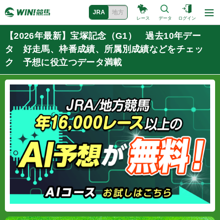
JRA
地方
レース
データ
ログイン
【2026年最新】宝塚記念（G1） 過去10年デー
タ 好走馬、枠番成績、所属別成績などをチェッ
ク 予想に役立つデータ満載