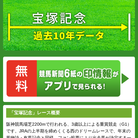
「宝塚記念」レース概要
阪神競馬場芝2200mで行われる、3歳以上による重賞競走（G1）
です。JRAの上半期を締めくくる西のドリームレースで、年末の
風物詩・有馬記念と同様、ファン投票により出走馬が決定する一