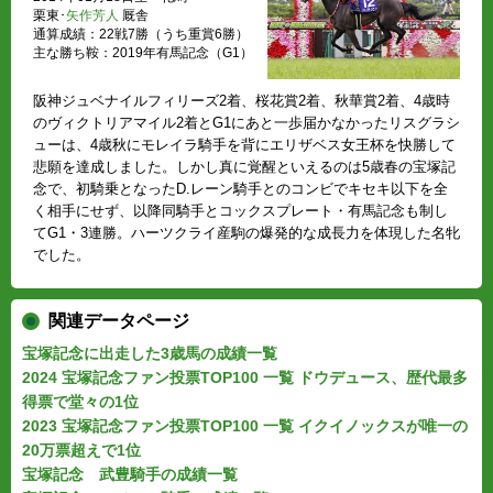
栗東･
矢作芳人
厩舎
通算成績：22戦7勝（うち重賞6勝）
主な勝ち鞍：2019年有馬記念（G1）
阪神ジュベナイルフィリーズ2着、桜花賞2着、秋華賞2着、4歳時
のヴィクトリアマイル2着とG1にあと一歩届かなかったリスグラシ
ューは、4歳秋にモレイラ騎手を背にエリザベス女王杯を快勝して
悲願を達成しました。しかし真に覚醒といえるのは5歳春の宝塚記
念で、初騎乗となったD.レーン騎手とのコンビでキセキ以下を全
く相手にせず、以降同騎手とコックスプレート・有馬記念も制し
てG1・3連勝。ハーツクライ産駒の爆発的な成長力を体現した名牝
でした。
関連データページ
宝塚記念に出走した3歳馬の成績一覧
2024 宝塚記念ファン投票TOP100 一覧 ドウデュース、歴代最多
得票で堂々の1位
2023 宝塚記念ファン投票TOP100 一覧 イクイノックスが唯一の
20万票超えで1位
宝塚記念 武豊騎手の成績一覧