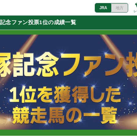
JRA
地方
レ
塚記念ファン投票1位の成績一覧