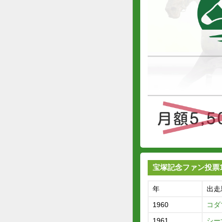
宝塚記念ファン投票
年
出走
1960
コダ
1961
シー