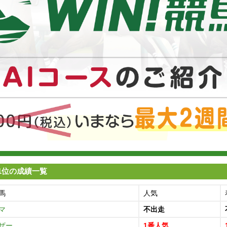
1位の成績一覧
馬
人気
マ
不出走
ザー
1番人気