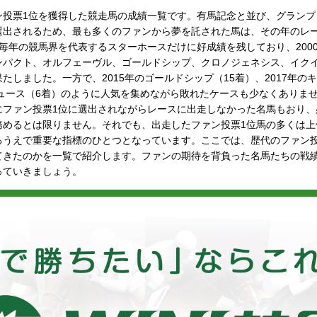
ン投票1位を獲得した競走馬の成績一覧です。有馬記念と並び、グランプ
選出されるため、最も多くのファンから夢を託された馬は、その年のレ
毎年の競馬界を代表するスターホースだけに好成績を残しており、200
ンパクト、オルフェーヴル、ゴールドシップ、クロノジェネシス、イク
たしました。一方で、2015年のゴールドシップ（15着）、2017年の
デュース（6着）のように人気を集めながら敗れたケースも少なくありま
にファン投票1位に選出されながらレースに出走しなかった名馬もおり、
務めるとは限りません。それでも、出走したファン投票1位馬の多くは上
るうえで重要な指標のひとつとなっています。ここでは、歴代のファン投
てきたのかを一覧で紹介します。ファンの期待を背負った名馬たちの戦
っていきましょう。