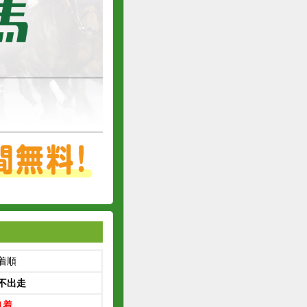
着順
不出走
1着