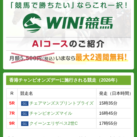
香港チャンピオンズデーに施行される競走（2026年）
R
競走名
発走（日本時間）
5R
チェアマンズスプリントプライズ
15時35分
7R
チャンピオンズマイル
16時45分
9R
クイーンエリザベス2世C
17時55分