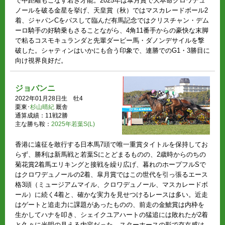
で中距離もこなす若き才能。2025年は皐月賞で大本命クロワデュ
ノールを破る金星を挙げ、天皇賞（秋）ではマスカレードボール2
着、ジャパンCをパスして臨んだ有馬記念ではクリスチャン・デム
ーロ騎手の好騎乗もさることながら、4角11番手からの豪快な末脚
で粘るコスモキュランダと先輩ダービー馬・ダノンデサイルを撃
破した。シャティンはいかにも合う印象で、連勝でのG1・3勝目に
向け視界良好だ。
ジョバンニ
2022年01月28日生 牡4
栗東･
杉山晴紀
厩舎
通算成績：11戦2勝
主な勝ち鞍：
2025年若葉S(L)
香港に遠征を敢行する日本馬7頭で唯一重賞タイトルを保持してお
らず、勝利は新馬戦と若葉Sにとどまるものの、2歳時からのちの
菊花賞2着馬エリキングと接戦を繰り広げ、暮れのホープフルSで
はクロワデュノールの2着、皐月賞ではこの世代を引っ張るエース
格3頭（ミュージアムマイル、クロワデュノール、マスカレードボ
ール）に続く4着と、確かな実力を見せつけるレースは多い。近走
はゲートと追走力に課題があったものの、前走の金鯱賞は内枠を
生かしてハナを叩き、シェイクユアハートの猛追には敗れたが2着
と久々に光明の見える内容だった。スターホースの影で存在感は