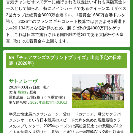
香港チャンピオンズデーに施行される競走はいずれも高額賞金レ
ースとして知られ、特にメインカードであるクイーンエリザベス
2世カップは総賞金3000万香港ドル、1着賞金1680万香港ドルを
誇り、2026年のフランスギャロレート換算ではおおよそ1香港ド
ル=20.134円となる計算のため、勝てば約3億4000万円をゲッ
ト、これは日本で施行される同距離の芝G1である大阪杯や天皇
賞（秋）の1着賞金を上回ります。
5R「チェアマンズスプリントプライズ」出走予定の日本
馬（2026年）
サトノレーヴ
2019年03月22日生 牡7
美浦･
堀宣行
厩舎
通算成績：17戦9勝（うち重賞4勝）
主な勝ち鞍：
2026年高松宮記念(G1)
半兄に快速馬ハクサンムーン、父ロードカナロア、母父サクラバ
クシンオーという日本競馬のスピードの粋を集めた現役最強クラ
スのスプリンター。2025年シーズンは高松宮記念での悲願のG1タ
イトル制覇を皮切りに、香港、イギリスの短距離G1で2着に好走す