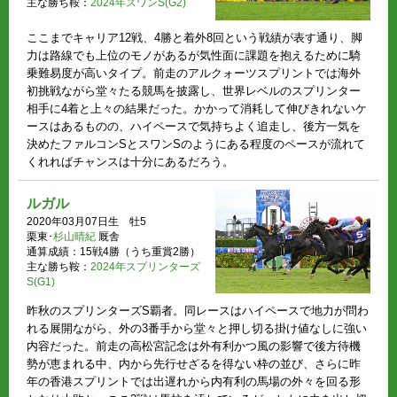
主な勝ち鞍：
2024年スワンS(G2)
ここまでキャリア12戦、4勝と着外8回という戦績が表す通り、脚
力は路線でも上位のモノがあるが気性面に課題を抱えるために騎
乗難易度が高いタイプ。前走のアルクォーツスプリントでは海外
初挑戦ながら堂々たる競馬を披露し、世界レベルのスプリンター
相手に4着と上々の結果だった。かかって消耗して伸びきれないケ
ースはあるものの、ハイペースで気持ちよく追走し、後方一気を
決めたファルコンSとスワンSのようにある程度のペースが流れて
くれればチャンスは十分にあるだろう。
ルガル
2020年03月07日生 牡5
栗東･
杉山晴紀
厩舎
通算成績：15戦4勝（うち重賞2勝）
主な勝ち鞍：
2024年スプリンターズ
S(G1)
昨秋のスプリンターズS覇者。同レースはハイペースで地力が問わ
れる展開ながら、外の3番手から堂々と押し切る掛け値なしに強い
内容だった。前走の高松宮記念は外有利かつ風の影響で後方待機
勢が恵まれる中、内から先行せざるを得ない枠の並び、さらに昨
年の香港スプリントでは出遅れから内有利の馬場の外々を回る形