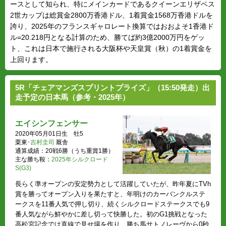
ースとして知られ、特にメインカードであるクイーンエリザベス
2世カップは総賞金2800万香港ドル、1着賞金1568万香港ドルを
誇り、2025年のフランスギャロレート換算ではおおよそ1香港ド
ル=20.218円となる計算のため、勝てば約3億2000万円をゲッ
ト、これは日本で施行される大阪杯や天皇賞（秋）の1着賞金を
上回ります。
5R「チェアマンズスプリントプライズ」（15:50発走）出
走予定の日本馬（参考・2025年）
エイシンフェンサー
2020年05月01日生 牡5
栗東･
吉村圭司
厩舎
通算成績：20戦6勝（うち重賞1勝）
主な勝ち鞍：
2025年シルクロード
S(G3)
長らく準オープンの安定勢力として活躍していたが、昨年夏にTVh
賞を勝ってオープン入りを果たすと、年明けのカーバンクルステ
ークスを11番人気で押し切り、続くシルクロードステークスでも9
番人気ながら鮮やかに差し切って快勝した。初のG1挑戦となった
高松宮記念では直線で見せ場を作り、勝ち馬サトノレーヴから0秒