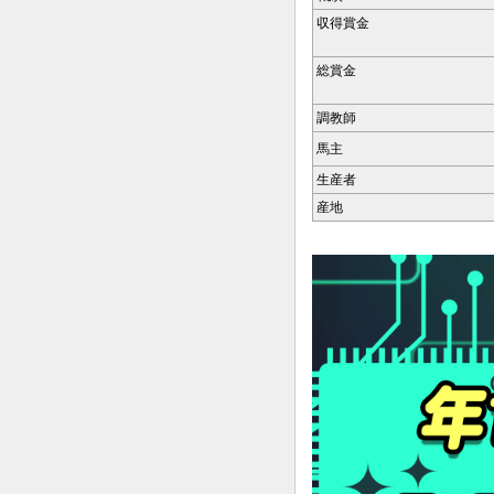
収得賞金
総賞金
調教師
馬主
生産者
産地