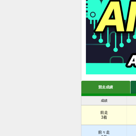
競走成績
成績
前走
3着
前々走