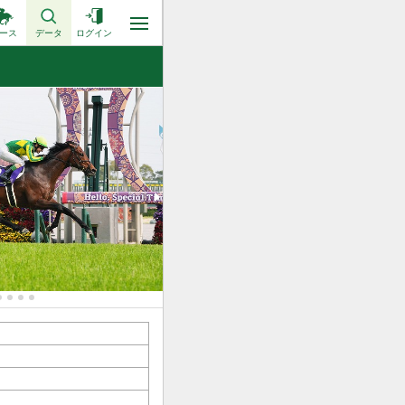
ース
データ
ログイン
2025.03.30 高松宮記念