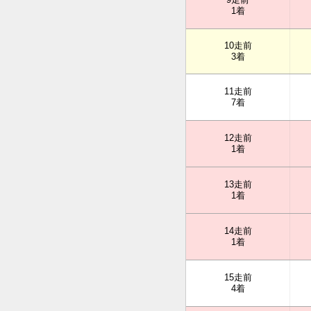
1着
10走前
3着
11走前
7着
12走前
1着
13走前
1着
14走前
1着
15走前
4着