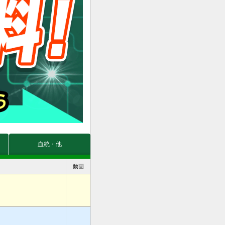
血統・他
動画