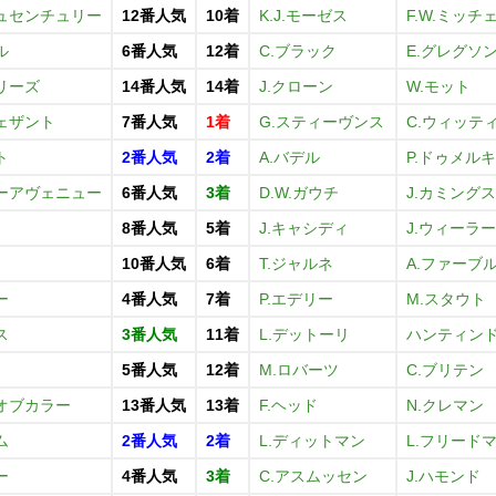
ュセンチュリー
12番人気
10着
K.J.モーゼス
F.W.ミッチ
ル
6番人気
12着
C.ブラック
E.グレグソ
リーズ
14番人気
14着
J.クローン
W.モット
ェザント
7番人気
1着
G.スティーヴンス
C.ウィッテ
ト
2番人気
2着
A.バデル
P.ドゥメル
ーアヴェニュー
6番人気
3着
D.W.ガウチ
J.カミングス
8番人気
5着
J.キャシディ
J.ウィーラー
10番人気
6着
T.ジャルネ
A.ファーブ
ー
4番人気
7着
P.エデリー
M.スタウト
ス
3番人気
11着
L.デットーリ
ハンティン
5番人気
12着
M.ロバーツ
C.ブリテン
オブカラー
13番人気
13着
F.ヘッド
N.クレマン
ム
2番人気
2着
L.ディットマン
L.フリード
ー
4番人気
3着
C.アスムッセン
J.ハモンド