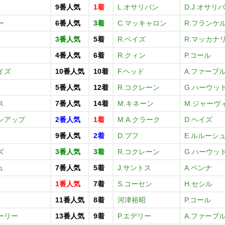
9番人気
1着
L.オサリバン
D.J.オサリ
ー
6番人気
3着
C.マッキャロン
R.フランケ
3番人気
5着
R.ベイズ
R.マッカナ
4番人気
6着
R.クィン
P.コール
イズ
10番人気
10着
F.ヘッド
A.ファーブ
5番人気
12着
R.コクレーン
G.ハーウッ
ス
7番人気
14着
M.キネーン
M.ジャーヴ
ンアップ
2番人気
1着
M.A.クラーク
D.ヘイズ
9番人気
2着
D.ブフ
E.ルルーシ
ズ
3番人気
3着
R.コクレーン
G.ハーウッ
ュ
7番人気
5着
J.サントス
A.ペンナ
1番人気
7着
S.コーセン
H.セシル
11番人気
8着
河津裕昭
P.コール
ーリー
13番人気
9着
P.エデリー
A.ファーブ