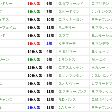
ンドリー
1番人気
6着
G.ダフィールド
C.ブリテン
プ
3番人気
7着
D.ビードマン
J.カミングス
ィアス
7番人気
10着
C.マッキャロン
P.チャプル
ーフェイム
6番人気
11着
P.エデリー
R.フランケ
ンド
9番人気
13着
D.ブフ
E.ルルーシ
1番人気
2着
K.デザーモ
R.マンデラ
14番人気
4着
M.E.リマー
B.シュッツ
ジーン
3番人気
5着
J.サントス
M.ヘニグ
12番人気
6着
C.アスムッセン
V.カルーソ
10番人気
8着
E.サンマルタン
J.D.レボルド
ム
5番人気
9着
D.オリヴァー
L.フリード
9番人気
11着
G.スティーヴンス
R.フランケ
チャンス
8番人気
12着
R.D.バンス
C.M.ジリン
ル
2番人気
13着
J.A.リード
P.チャプル