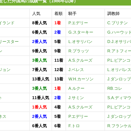
走した外国馬の成績一覧（1986年以降）
人気
着順
騎手
調教師
イランド
8番人気
1着
P.エデリー
C.ブリテン
6番人気
2着
G.スターキー
G.ハーウッ
リースター
2番人気
5着
L.オサリバン
D.J.オサリ
ン
9番人気
9着
R.プラッツ
R.アトフィ
3番人気
11着
A.S.クルーズ
P.L.ビアン
ジョン
7番人気
12着
J.ベレス
L.オリバレ
13番人気
13着
W.H.カーソン
J.ダンロップ
3番人気
1着
A.ルクー
RB.コレ
ト
11番人気
2着
J.サミン
S.A.ディマ
1番人気
4着
A.S.クルーズ
P.L.ビアン
ネス
2番人気
5着
P.エデリー
J.ダンロップ
6番人気
6着
F.トロ
R.フランケ