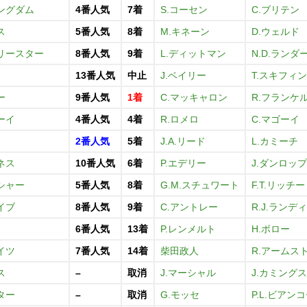
ングダム
4番人気
7着
S.コーセン
C.ブリテン
ス
5番人気
8着
M.キネーン
D.ウェルド
リースター
8番人気
9着
L.ディットマン
N.D.ランダ
13番人気
中止
J.ベイリー
T.スキフィ
ー
9番人気
1着
C.マッキャロン
R.フランケ
ーイ
4番人気
4着
R.ロメロ
C.マゴーイ
2番人気
5着
J.A.リード
L.カミーチ
ネス
10番人気
6着
P.エデリー
J.ダンロップ
シャー
5番人気
8着
G.M.スチュワート
F.T.リッチー
イブ
8番人気
9着
C.アントレー
R.J.ランディ
6番人気
13着
P.レンメルト
H.ボロー
イツ
7番人気
14着
柴田政人
R.アームス
ス
–
取消
J.マーシャル
J.カミングス
ター
–
取消
G.モッセ
P.L.ビアン